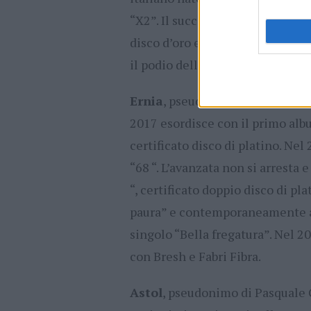
“X2”. Il successo è stellare: a so
disco d’oro e conta oltre 80 mil
il podio della classifica dei singo
Ernia
, pseudonimo di Matteo Pr
2017 esordisce con il primo alb
certificato disco di platino. Ne
“68 “. L’avanzata non si arresta 
“, certificato doppio disco di pl
paura” e contemporaneamente all
singolo “Bella fregatura”. Nel 2
con Bresh e Fabri Fibra.
Astol
, pseudonimo di Pasquale 