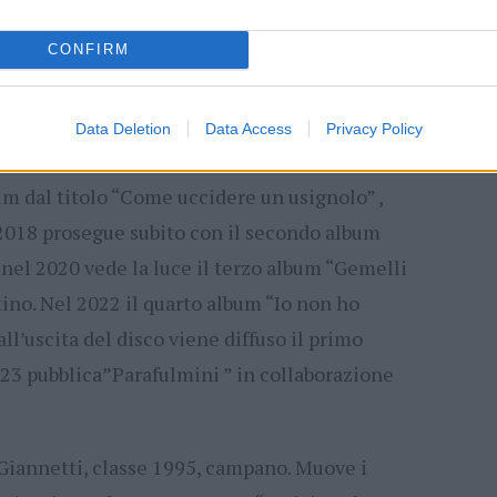
le due settimane dall’uscita è già certificato
CONFIRM
ioni di stream. L’artista ha anche conquistato
li con “Solite pare” .
Data Deletion
Data Access
Privacy Policy
ofessione, classe 1993, rapper milanese. Nel
um dal titolo “Come uccidere un usignolo” ,
l 2018 prosegue subito con il secondo album
e nel 2020 vede la luce il terzo album “Gemelli
atino. Nel 2022 il quarto album “Io non ho
’uscita del disco viene diffuso il primo
023 pubblica”Parafulmini ” in collaborazione
Giannetti, classe 1995, campano. Muove i