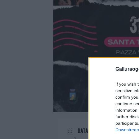
Galluraogg
If you wish 
sensitive in
confirm you
continue se
information 
further disc
participants
DATA
Downstream 
Mar 31 2024