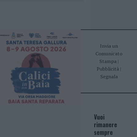
Invia un
Comunicato
Stampa
|
Pubblicità
|
Segnala
Vuoi
rimanere
sempre