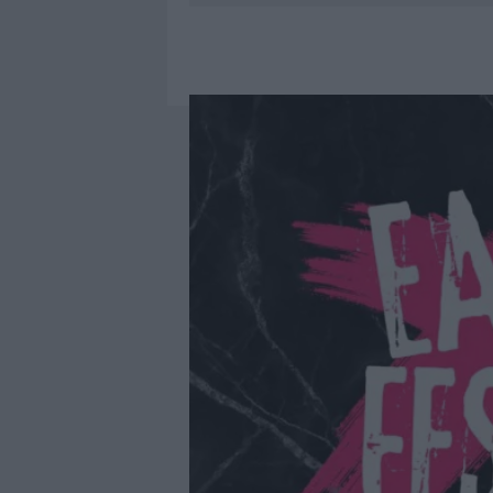
8 AGOSTO 2026
|
METEO OLBIA 9 AGOSTO, TEMPER
8 AGOSTO 2026
|
SALMO FINISCE IN OSPEDALE A CA
8 AGOSTO 2026
|
JOVANOTTI, GABRY PONTE E ALF
9 AGOSTO 2026
|
INCIDENTE SULLA STRADA PROVI