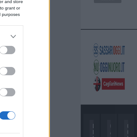
er and store
to grant or
ed purposes
D
C
C
I
A
O