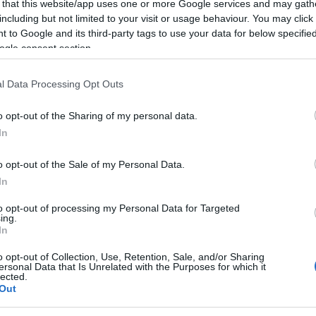
 that this website/app uses one or more Google services and may gath
including but not limited to your visit or usage behaviour. You may click 
 to Google and its third-party tags to use your data for below specifi
ogle consent section.
l Data Processing Opt Outs
a Teresa Gallura
o opt-out of the Sharing of my personal data.
In
o opt-out of the Sale of my Personal Data.
lura con Easter Festival il
31 marzo alle
In
le.
to opt-out of processing my Personal Data for Targeted
ing.
format della Pasqua in musica, un attrattiva
In
vani. Per l’occasione si esibiranno
o opt-out of Collection, Use, Retention, Sale, and/or Sharing
ersonal Data that Is Unrelated with the Purposes for which it
ke
.
lected.
Out
di loro.