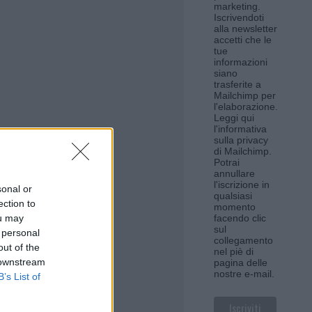
marketing.
Iscrivendoti
alla newsletter
accetti che le
tue
informazioni
siano
trasferite a
Mailchimp per
l'elaborazione.
Leggi qui
l'informativa
sulla privacy
di Mailchimp
.
Potrai
annullare
l'iscrizione in
sonal or
qualsiasi
ection to
momento
ou may
facendo clic
sul
 personal
collegamento
out of the
nel piè di
 downstream
pagina delle
nostre e-mail.
B’s List of