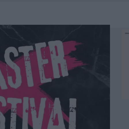
ATURE IN CALO
TANIA, MA IL TOUR VA AVANTI: “SICILIA, CI SONO”
A: OLBIA OMBELICO DEL MONDO PER UNA NOTTE
NCIALE AD ARZACHENA, UN FERITO