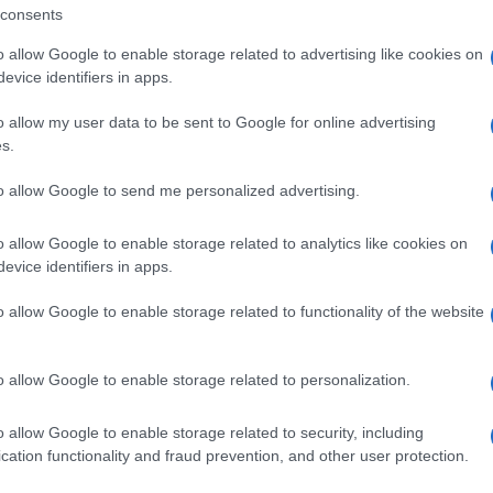
consents
atera, classe 1999, di Napoli. Esordisce nel
o allow Google to enable storage related to advertising like cookies on
 fra” che diventa disco di platino dalla FIMI
evice identifiers in apps.
 a livello nazionale. nel 2020 e 2021 ha
o allow my user data to be sent to Google for online advertising
s.
della scena hip hop italiana e i suoi singoli
oss”,” In piazza” e “Fendi Belt ” sono stati
to allow Google to send me personalized advertising.
 2022 è la volta di Blauer, singolo apripista per
o allow Google to enable storage related to analytics like cookies on
vatore”, con i più importanti singoli “Mama”,
evice identifiers in apps.
 e i brani “Vita sbagliata”,” Auto tedesca” e
o allow Google to enable storage related to functionality of the website
o nel marzo successivo, ha esordito in vetta
n meno di tre mesi ha ottenuto un disco di
o allow Google to enable storage related to personalization.
certificate.
o allow Google to enable storage related to security, including
Barker, classe 1994 è un rapper e Producer
cation functionality and fraud prevention, and other user protection.
 esordisce con il suo primo album da solita