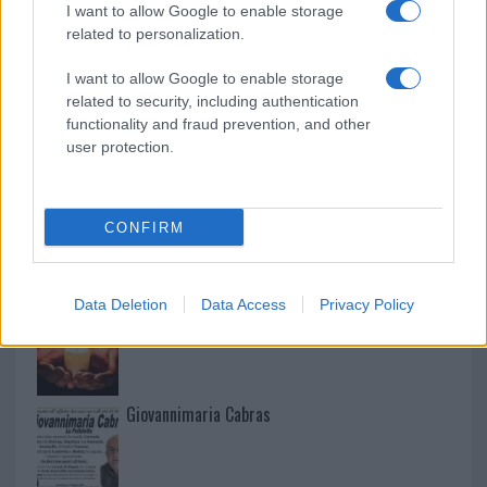
I want to allow Google to enable storage
related to personalization.
Martina Agostina Diturco
I want to allow Google to enable storage
related to security, including authentication
functionality and fraud prevention, and other
I nostri cari
user protection.
I nostri cari
CONFIRM
Data Deletion
Data Access
Privacy Policy
I nostri cari
Giovannimaria Cabras