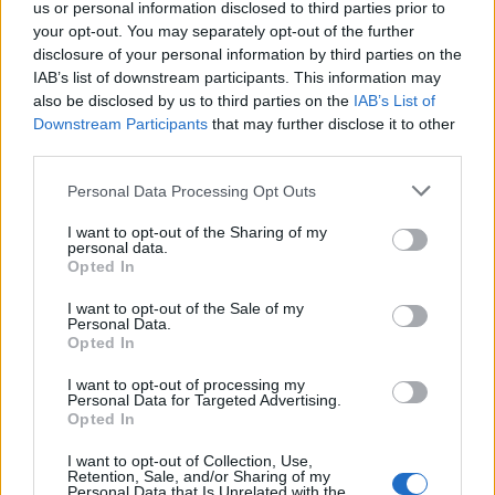
Michelle Hunziker in Gallura, bella anche dal
us or personal information disclosed to third parties prior to
vivo: un amico vip svela come fa
your opt-out. You may separately opt-out of the further
disclosure of your personal information by third parties on the
IAB’s list of downstream participants. This information may
Calangianus, dopo le polemiche il centro
also be disclosed by us to third parties on the
IAB’s List of
accoglienza minori chiude
Downstream Participants
that may further disclose it to other
third parties.
Olbia, divieto di sosta contro spaccio e degrado:
Please note that this website/app uses one or more Google
Personal Data Processing Opt Outs
services and may gather and store information including but
esplode la protesta
not limited to your visit or usage behaviour. You may click to
I want to opt-out of the Sharing of my
personal data.
grant or deny consent to Google and its third-party tags to
Opted In
use your data for below specified purposes in below Google
Pausa caffè impeccabile: come scegliere la
consent section.
soluzione ideale per la casa e l’ufficio
I want to opt-out of the Sale of my
Personal Data.
Opted In
Monte Pino, la fine di un lungo dolore: storia e
I want to opt-out of processing my
Personal Data for Targeted Advertising.
rinascita della strada che segnò la Gallura
Opted In
I want to opt-out of Collection, Use,
Raid nelle campagne di Berchidda, rischio per
Retention, Sale, and/or Sharing of my
Personal Data that Is Unrelated with the