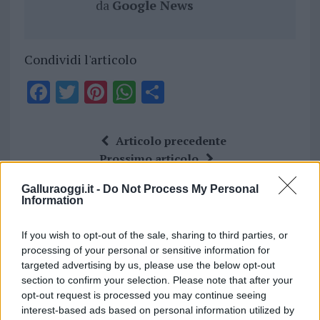
da
Google News
Condividi l'articolo
F
T
Pi
W
S
a
w
n
h
h
ce
it
te
at
a
Articolo precedente
b
te
re
s
re
Prossimo articolo
o
r
st
A
Galluraoggi.it -
Do Not Process My Personal
o
p
Information
NOTIZIE RECENTI
k
p
If you wish to opt-out of the sale, sharing to third parties, or
processing of your personal or sensitive information for
Le previsioni meteo per il weekend a Olbia e in
targeted advertising by us, please use the below opt-out
Gallura
section to confirm your selection. Please note that after your
opt-out request is processed you may continue seeing
interest-based ads based on personal information utilized by