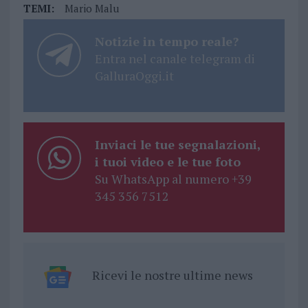
TEMI:
Mario Malu
Notizie in tempo reale?
Entra nel canale telegram di
GalluraOggi.it
Inviaci le tue segnalazioni,
i tuoi video e le tue foto
Su WhatsApp al numero +39
345 356 7512
Ricevi le nostre ultime news