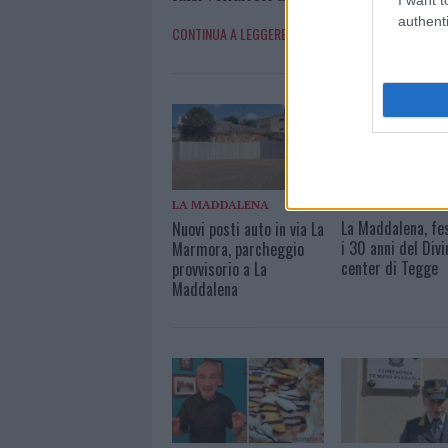
authenti
CONTINUA A LEGGERE »
LA MADDALENA
LA MADDALENA
La Maddalena, fe
Nuovi posti auto in via La
i 30 anni del Divi
Marmora, parcheggio
center di Tegge
provvisorio a La
Maddalena