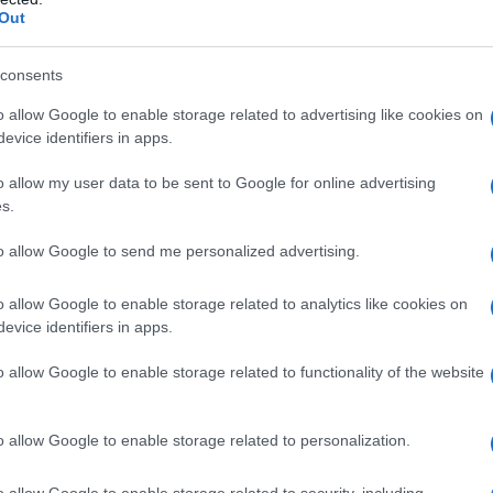
Out
consents
o allow Google to enable storage related to advertising like cookies on
evice identifiers in apps.
Nuovi posti auto in via
o allow my user data to be sent to Google for online advertising
La Marmora, parcheggio
s.
le
provvisorio a La
to allow Google to send me personalized advertising.
Maddalena
o allow Google to enable storage related to analytics like cookies on
evice identifiers in apps.
o allow Google to enable storage related to functionality of the website
a di
A La Maddalena nuovi posti auto in via La
ste
Marmora, anche quest’anno l’area aperta
rsi
prima della fine dei lavori Nuovi posti auto
o allow Google to enable storage related to personalization.
di
in via La Marmora: area aperta prima
della…
o allow Google to enable storage related to security, including