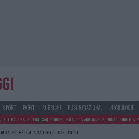
SPORT
EVENTI
RUBRICHE
PUBLIREDAZIONALI
NECROLOGIE
A
S. T. GALLURA
BUDONI
SAN TEODORO
PALAU
CALANGIANUS
BUDDUSÒ
LOIRI P. S. 
RA, DA JOVANOTTI ALLA ZUPPA GALLURESE: GLI APPUNTAMENTI DA NON