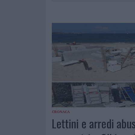
PERDERE
6 AGOSTO 2026
|
NUOVI POSTI AUTO IN VIA LA M
6 AGOSTO 2026
|
ALLARME TRUFFE A BERCHIDDA, 
6 AGOSTO 2026
|
NOTRE-DAME DE PARIS CONQUIST
6 AGOSTO 2026
|
STRADA SASSARI-OLBIA, INCIDEN
CRONACA
Lettini e arredi abus