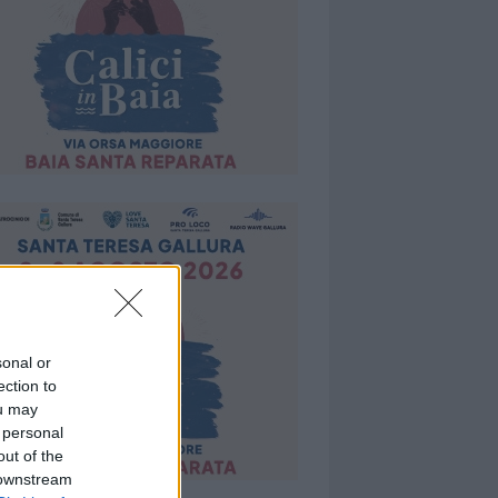
sonal or
ection to
ou may
 personal
out of the
 downstream