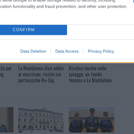
cation functionality and fraud prevention, and other user protection.
CONTINUA A LEGGERE »
CONFIRM
Data Deletion
Data Access
Privacy Policy
LA MADDALENA
LA MADDALENA
sta per
La Maddalena dice addio
Rischio zecche sulle
ng
ai mozziconi, riciclo coi
spiagge, un tavolo
portacicche Re-Cig
tecnico a La Maddalena