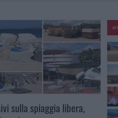
ARMORA, PARCHEGGIO PROVVISORIO A LA MADDALENA
FALSI INCARICATI BUSSANO ALLE PORTE
NOT
A OLBIA, LA PRIMA AL MOLO BRIN È UN SUCCESSO
TE ALL’ALBA: FERITO IL CONDUCENTE
ivi sulla spiaggia libera,