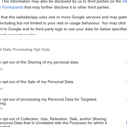
ty a
Olbia, a San Simplicio
Poste, nessuna pausa
. This information may also be disclosed by us to third parties on the
IA
nasce un’area pedonale
estiva a Olbia: uffici
Participants
that may further disclose it to other third parties.
ale di
dietro la basilica
operativi ad agosto
 that this website/app uses one or more Google services and may gath
including but not limited to your visit or usage behaviour. You may click 
 to Google and its third-party tags to use your data for below specifi
ogle consent section.
NEC
l Data Processing Opt Outs
o opt-out of the Sharing of my personal data.
ARZACHENA
ARZACHENA
In
rolli,
Riprende ad Arzachena
Come riciclare il
ad
il riciclo della plastica,
tetrapak ad Arzachena:
o opt-out of the Sale of my Personal Data.
cosa c’è da sapere
guida al corretto
In
smaltimento
to opt-out of processing my Personal Data for Targeted
ing.
In
o opt-out of Collection, Use, Retention, Sale, and/or Sharing
ersonal Data that Is Unrelated with the Purposes for which it
lected.