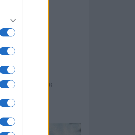
I nostri cari
I nostri cari
I nostri cari
Giovannimaria Cabras