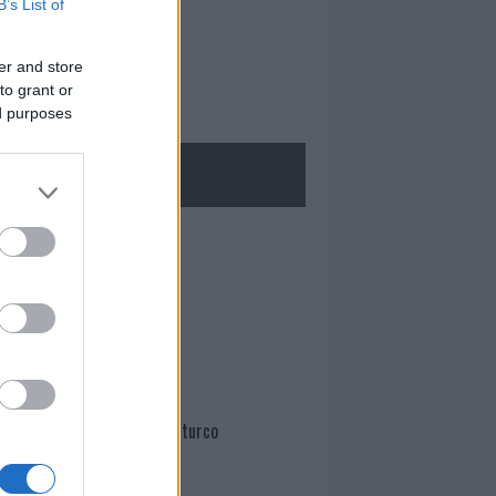
B’s List of
er and store
to grant or
ed purposes
ROLOGIE
Mario Malu
Paolo Pinna
Martina Agostina Diturco