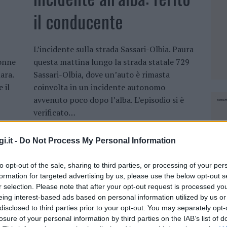
il conducente
L’incidente sulla strada Sassari-Olbia. Paura
onne
questa mattina lungo la strada statale 729
ara.
Sassari-Olbia, dove un’auto è rimasta
 il
coinvolta in un incidente autonomo
avvenuto poco dopo l’alba. L’episodio si è
verificato…
CONTINUA A LEGGERE »
i.it -
Do Not Process My Personal Information
to opt-out of the sale, sharing to third parties, or processing of your per
formation for targeted advertising by us, please use the below opt-out s
r selection. Please note that after your opt-out request is processed y
eing interest-based ads based on personal information utilized by us or
disclosed to third parties prior to your opt-out. You may separately opt-
losure of your personal information by third parties on the IAB’s list of
OLBIA
OLBIA