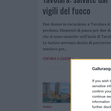
vigili del fuoco
Due donne in escursione a Tavolara si
perdono. Momenti di paura per due d
che si sono smarrite nell’isola di Tavol
Le turiste avevano deciso di percorrere
sentiero per…
CONTINUA A LEGGERE »
Galluraogg
If you wish 
sensitive in
confirm you
continue se
information 
further disc
OLBIA
OLBIA