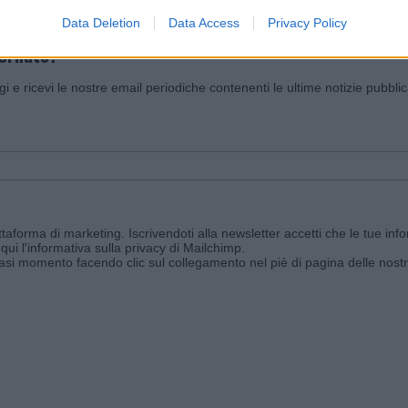
Data Deletion
Data Access
Privacy Policy
iornato?
ggi e ricevi le nostre email periodiche contenenti le ultime notizie pubbli
aforma di marketing. Iscrivendoti alla newsletter accetti che le tue info
qui l'informativa sulla privacy di Mailchimp
.
siasi momento facendo clic sul collegamento nel piè di pagina delle nostr