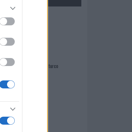
Mario Malu
Paolo Pinna
Martina Agostina Diturco
I nostri cari
I nostri cari