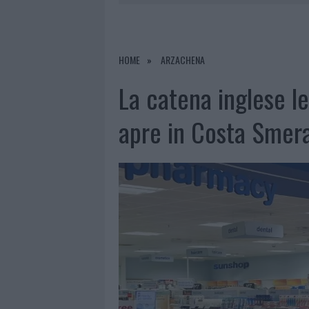
7 AGOSTO 2026
|
CALANGIANUS, DOPO LE POLEMIC
7 AGOSTO 2026
|
OLBIA, DIVIETO DI SOSTA CONT
7 AGOSTO 2026
|
PAUSA CAFFÈ IMPECCABILE: COME 
HOME
ARZACHENA
7 AGOSTO 2026
|
LE PREVISIONI METEO PER IL WEE
La catena inglese l
apre in Costa Smer