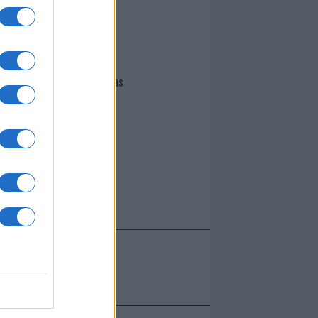
I nostri cari
Giovannimaria Cabras