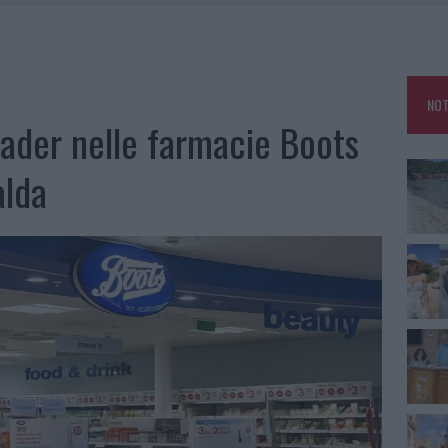
HE IL CENTRO ACCOGLIENZA MINORI CHIUDE
RO SPACCIO E DEGRADO: ESPLODE LA PROTESTA
SCEGLIERE LA SOLUZIONE IDEALE PER LA CASA E L’UFFICIO
NOT
KEND A OLBIA E IN GALLURA
eader nelle farmacie Boots
alda