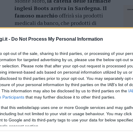
Monte Moro,
la catena delle farmacie
inglesi Boots arriva in Sardegna. Il
famoso marchio
offrirà sia prodotti
medicali da banco, che prodotti di
bellezza, portando in Costa Smeralda
alcuni noti marchi internazionali.
i.it -
Do Not Process My Personal Information
he per le eccellenze della cosmetica nazionale
to opt-out of the sale, sharing to third parties, or processing of your per
orio
esclusivo per la ricerca di preparati
formation for targeted advertising by us, please use the below opt-out s
inglese,
dopo l’annuncio dell’investimento
r selection. Please note that after your opt-out request is processed y
eing interest-based ads based on personal information utilized by us or
ro Rosewood,
è una testimonianza
disclosed to third parties prior to your opt-out. You may separately opt-
a viva della Costa Smeralda.
losure of your personal information by third parties on the IAB’s list of
. This information may also be disclosed by us to third parties on the
IA
Participants
that may further disclose it to other third parties.
 that this website/app uses one or more Google services and may gath
azionali?
including but not limited to your visit or usage behaviour. You may click 
 to Google and its third-party tags to use your data for below specifi
ogle consent section.
 mese
cliccando
qui
NEC