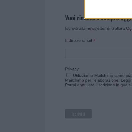
Vuoi rimanere sempre agg
Iscriviti alla newsletter di Gallura O
*
Indirizzo email
Privacy
Utilizziamo Mailchimp come piatt
Mailchimp per l'elaborazione.
Leggi 
Potrai annullare l'iscrizione in qual