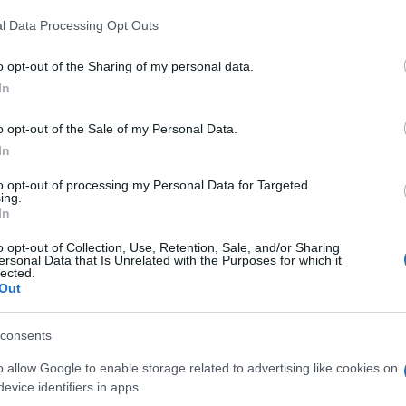
l Data Processing Opt Outs
o opt-out of the Sharing of my personal data.
do nella sezione
Login
dal menù del sito o
In
o opt-out of the Sale of my Personal Data.
In
to opt-out of processing my Personal Data for Targeted
ing.
In
lazioni, i tuoi video e le tue foto
ro +39 345 356 7512
o opt-out of Collection, Use, Retention, Sale, and/or Sharing
ersonal Data that Is Unrelated with the Purposes for which it
lected.
Out
eale?
consents
gram di GalluraOggi.it
o allow Google to enable storage related to advertising like cookies on
evice identifiers in apps.