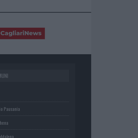
MUNI
io Pausania
chena
ddalena