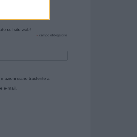
cate sul sito web!
*
campo obbligatorio
rmazioni siano trasferite a
e e-mail.