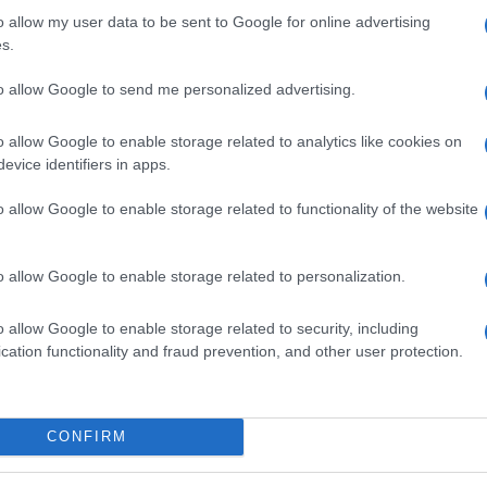
o allow my user data to be sent to Google for online advertising
s.
ime news da
Google News
to allow Google to send me personalized advertising.
o allow Google to enable storage related to analytics like cookies on
evice identifiers in apps.
o allow Google to enable storage related to functionality of the website
dente
Prossimo articolo
o allow Google to enable storage related to personalization.
o allow Google to enable storage related to security, including
cation functionality and fraud prevention, and other user protection.
Invia un Comunicato Stampa
|
Pubblicità
|
Segnala
CONFIRM