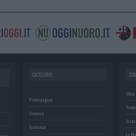
CATEGORIE
CO
Olbia
Prima pagina
Temp
Cronaca
Arza
Economia
La Ma
.com