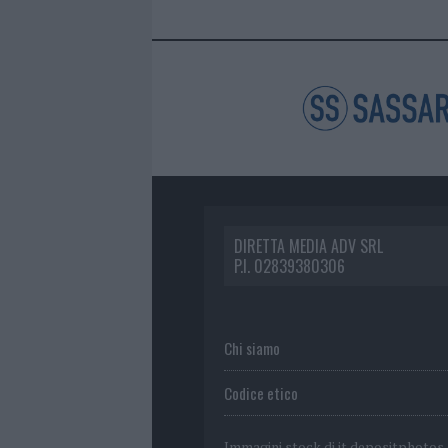
DIRETTA MEDIA ADV SRL
P.I. 02839380306
Chi siamo
Codice etico
Immagini stock di
it.depositphotos