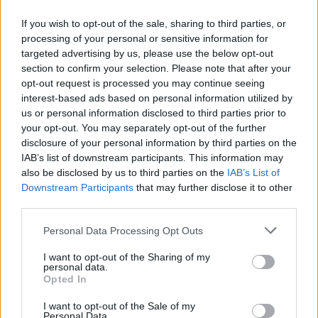
Puoi abbonarti a
soli € 1,10 al mese
If you wish to opt-out of the sale, sharing to third parties, or
processing of your personal or sensitive information for
cliccando
qui
targeted advertising by us, please use the below opt-out
section to confirm your selection. Please note that after your
Sei già abbonato?
opt-out request is processed you may continue seeing
interest-based ads based on personal information utilized by
us or personal information disclosed to third parties prior to
Puoi effettuare l'accesso andando nella
your opt-out. You may separately opt-out of the further
sezione
Login
dal menù del sito o
disclosure of your personal information by third parties on the
cliccando
qui
IAB’s list of downstream participants. This information may
also be disclosed by us to third parties on the
IAB’s List of
Downstream Participants
that may further disclose it to other
third parties.
TEMI:
Cerco Lavoro
Lavoro Olbia
Notizie Sardegna
Offerte Lavoro
Please note that this website/app uses one or more Google
Personal Data Processing Opt Outs
services and may gather and store information including but
Offerte Lavoro Olbia
Offerte Lavoro Sardegna
not limited to your visit or usage behaviour. You may click to
I want to opt-out of the Sharing of my
personal data.
grant or deny consent to Google and its third-party tags to
Condividi l'articolo
Opted In
use your data for below specified purposes in below Google
F
T
Pi
W
S
consent section.
I want to opt-out of the Sale of my
Personal Data.