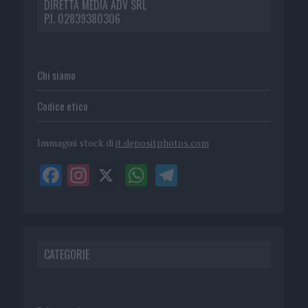
DIRETTA MEDIA ADV SRL
P.I. 02839380306
Chi siamo
Codice etico
Immagini stock di
it.depositphotos.com
CATEGORIE