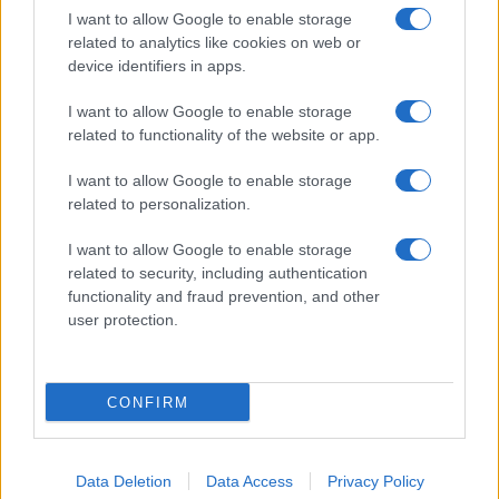
I want to allow Google to enable storage
Gallura, finti clienti svuotano le suite: furto da
related to analytics like cookies on web or
50mila nel resort
device identifiers in apps.
I want to allow Google to enable storage
Meteo Olbia 7 agosto, sole e caldo tornano
related to functionality of the website or app.
protagonisti
I want to allow Google to enable storage
related to personalization.
Test tunnel Olbia: rampe chiuse ancora fino a
fine agosto
I want to allow Google to enable storage
related to security, including authentication
functionality and fraud prevention, and other
Aggius conquista la classifica delle mete più
user protection.
amate dell’estate 2026
CONFIRM
Data Deletion
Data Access
Privacy Policy