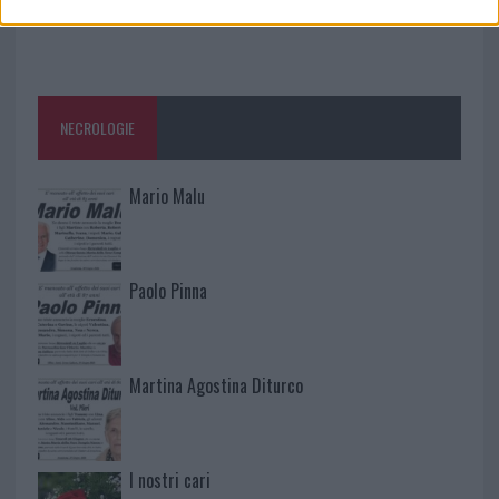
NECROLOGIE
Mario Malu
Paolo Pinna
Martina Agostina Diturco
I nostri cari