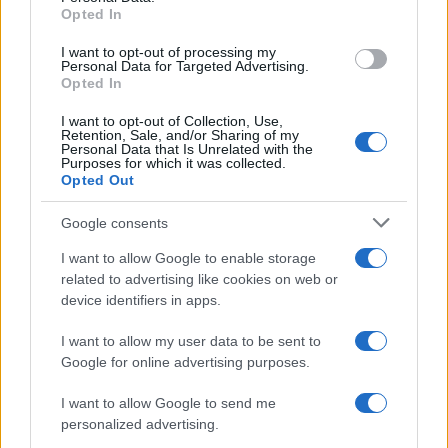
a
w
n
h
h
Opted In
ce
it
te
at
a
Articolo precedente
I want to opt-out of processing my
Personal Data for Targeted Advertising.
b
te
re
s
re
Prossimo articolo
Opted In
o
r
st
A
I want to opt-out of Collection, Use,
o
p
Retention, Sale, and/or Sharing of my
Personal Data that Is Unrelated with the
NOTIZIE RECENTI
Purposes for which it was collected.
k
p
Opted Out
Incendi, a San Pasquale arriva il Campo Base:
Google consents
l’inaugurazione
I want to allow Google to enable storage
related to advertising like cookies on web or
device identifiers in apps.
Andrea Mura conquista Palau: grande
partecipazione per il suo racconto
I want to allow my user data to be sent to
Google for online advertising purposes.
Calangianus, allarme sul centro accoglienza
I want to allow Google to send me
minori, Albieri: “Episodi gravissimi”
personalized advertising.