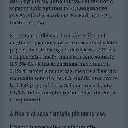
dai 3 figli in su, sono l’8,9%
. Nel territorio
seguono
Calangianus
(5%),
Luogosanto
(4,9%),
Alà dei Sardi
(4,9%),
Padru
(4,8%),
Oschiri
(4,5%).
Nonostante
Olbia
sia la città con il trend
migliore riguardo le nascite e la crescita della
popolazione, le famiglie sono spesso sotto i 5
componenti. I nuclei numerosi sono soltanto
il
3,5%
. La vicina
Arzachena
ha soltanto il
3,1% di famiglie numerose, mentre a
Tempio
Pausania
sono il 3,7%.
La Maddalena
invece
ha i dati peggiori della Gallura, con soltanto
l’
1,9% delle famiglie formate da almeno 5
componenti
.
A Nuoro ci sono famiglie più numerose.
È Nuoro la provincia con più famiglie