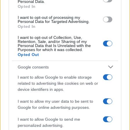
Personal Data.
Puoi abbonarti a
soli € 1,10 al mese
Opted In
cliccando
qui
I want to opt-out of processing my
Personal Data for Targeted Advertising.
Opted In
Sei già abbonato?
I want to opt-out of Collection, Use,
Retention, Sale, and/or Sharing of my
Puoi effettuare l'accesso andando nella
Personal Data that Is Unrelated with the
Purposes for which it was collected.
sezione
Login
dal menù del sito o
Opted Out
cliccando
qui
Google consents
I want to allow Google to enable storage
TEMI:
Famiglie Gallura
related to advertising like cookies on web or
Famiglie Numerose Gallura
Gallura Notizie
device identifiers in apps.
Notizie Gallura
Openpolis
I want to allow my user data to be sent to
Google for online advertising purposes.
Notizie in tempo reale?
Entra nel canale telegram di
I want to allow Google to send me
GalluraOggi.it
personalized advertising.