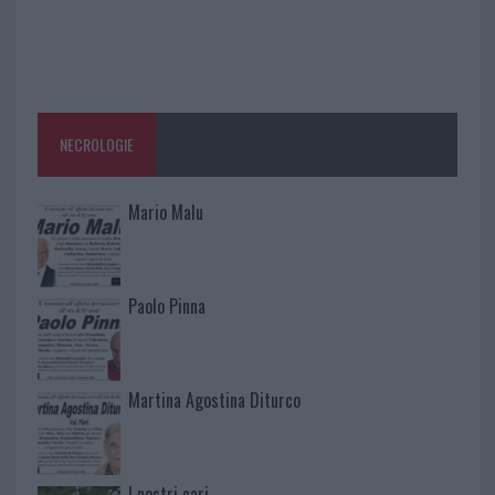
NECROLOGIE
Mario Malu
Paolo Pinna
Martina Agostina Diturco
I nostri cari