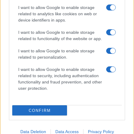
I want to allow Google to enable storage
related to analytics like cookies on web or
device identifiers in apps.
Inviaci le tue segnalazioni,
i tuoi video e le tue foto
I want to allow Google to enable storage
Su WhatsApp al numero +39
related to functionality of the website or app.
345 356 7512
I want to allow Google to enable storage
related to personalization.
I want to allow Google to enable storage
related to security, including authentication
Ricevi le nostre ultime news
functionality and fraud prevention, and other
user protection.
da
Google News
CONFIRM
Condividi l'articolo
Data Deletion
Data Access
Privacy Policy