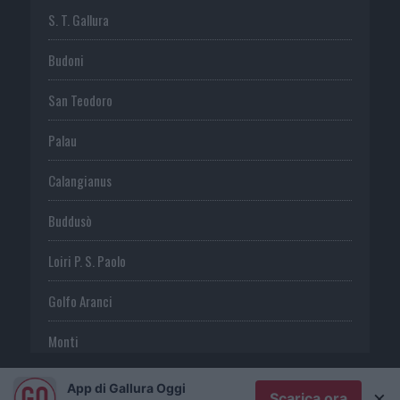
S. T. Gallura
Budoni
San Teodoro
Palau
Calangianus
Buddusò
Loiri P. S. Paolo
Golfo Aranci
Monti
Telti
App di Gallura Oggi
×
Scarica ora