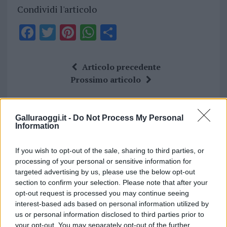
Condividi l'articolo
F
T
Pi
W
S
a
w
n
h
h
ce
it
te
at
a
Articolo precedente
b
te
re
s
re
Prossimo articolo
o
r
st
A
o
p
Galluraoggi.it -
Do Not Process My Personal
NOTIZIE RECENTI
k
p
Information
Incendi, a San Pasquale arriva il Campo Base:
If you wish to opt-out of the sale, sharing to third parties, or
processing of your personal or sensitive information for
l’inaugurazione
targeted advertising by us, please use the below opt-out
section to confirm your selection. Please note that after your
opt-out request is processed you may continue seeing
Andrea Mura conquista Palau: grande
interest-based ads based on personal information utilized by
partecipazione per il suo racconto
us or personal information disclosed to third parties prior to
your opt-out. You may separately opt-out of the further