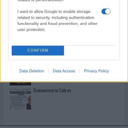
I want to allow Google to enable storage
I nostri cari
related to security, including authentication
functionality and fraud prevention, and other
user protection.
I nostri cari
CONFIRM
I nostri cari
Data Deletion
Data Access
Privacy Policy
Giovannimaria Cabras