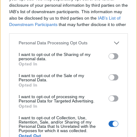
disclosure of your personal information by third parties on the
Calangianus, allarme sul centro accoglienza
IAB’s list of downstream participants. This information may
minori, Albieri: “Episodi gravissimi”
also be disclosed by us to third parties on the
IAB’s List of
Downstream Participants
that may further disclose it to other
third parties.
Gallura, finti clienti svuotano le suite: furto da
50mila nel resort
Please note that this website/app uses one or more Google
Personal Data Processing Opt Outs
services and may gather and store information including but
not limited to your visit or usage behaviour. You may click to
I want to opt-out of the Sharing of my
Meteo Olbia 7 agosto, sole e caldo tornano
personal data.
grant or deny consent to Google and its third-party tags to
Opted In
protagonisti
use your data for below specified purposes in below Google
consent section.
I want to opt-out of the Sale of my
Personal Data.
Test tunnel Olbia: rampe chiuse ancora fino a
Opted In
fine agosto
I want to opt-out of processing my
Personal Data for Targeted Advertising.
Opted In
Aggius conquista la classifica delle mete più
amate dell’estate 2026
I want to opt-out of Collection, Use,
Retention, Sale, and/or Sharing of my
Personal Data that Is Unrelated with the
Purposes for which it was collected.
Opted Out