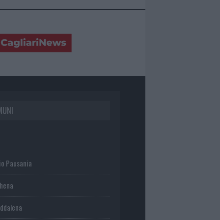
MUNI
io Pausania
chena
ddalena