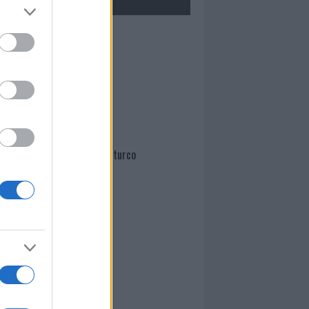
Mario Malu
Paolo Pinna
Martina Agostina Diturco
I nostri cari
I nostri cari