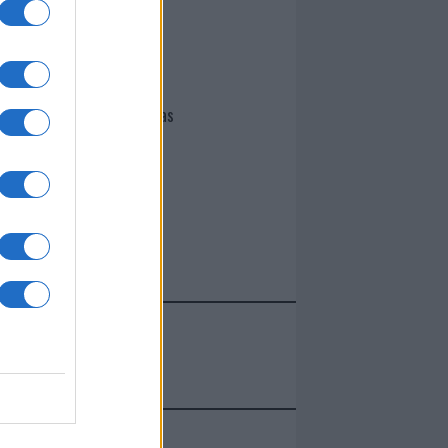
I nostri cari
Giovannimaria Cabras