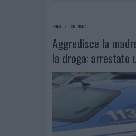
PERDERE
6 AGOSTO 2026
|
NUOVI POSTI AUTO IN VIA LA M
6 AGOSTO 2026
|
ALLARME TRUFFE A BERCHIDDA, 
HOME
CRONACA
6 AGOSTO 2026
|
NOTRE-DAME DE PARIS CONQUIST
Aggredisce la madre 
6 AGOSTO 2026
|
STRADA SASSARI-OLBIA, INCIDEN
la droga: arrestato