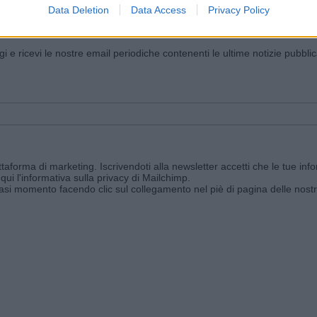
Data Deletion
Data Access
Privacy Policy
iornato?
ggi e ricevi le nostre email periodiche contenenti le ultime notizie pubbli
aforma di marketing. Iscrivendoti alla newsletter accetti che le tue info
qui l'informativa sulla privacy di Mailchimp
.
siasi momento facendo clic sul collegamento nel piè di pagina delle nostr