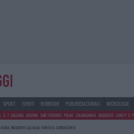
SPORT
EVENTI
RUBRICHE
PUBLIREDAZIONALI
NECROLOGIE
A
S. T. GALLURA
BUDONI
SAN TEODORO
PALAU
CALANGIANUS
BUDDUSÒ
LOIRI P. S. 
RA, DA JOVANOTTI ALLA ZUPPA GALLURESE: GLI APPUNTAMENTI DA NON