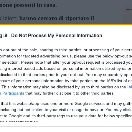
sone presenti in casa.
oliziotti
hanno cercato di riportare il
agitazione mostrata dallo stesso ha reso vano
 estrema difficoltà, il ragazzo 21enne
i.it -
Do Not Process My Personal Information
dente, non ha mostrato un atteggiamento
territo, a
inveire e minacciare la madre e
to opt-out of the sale, sharing to third parties, or processing of your per
nno deciso di accompagnarlo in Questura. Altri
formation for targeted advertising by us, please use the below opt-out s
n le due donne alfine di comprendere la
r selection. Please note that after your opt-out request is processed y
eing interest-based ads based on personal information utilized by us or
disclosed to third parties prior to your opt-out. You may separately opt-
losure of your personal information by third parties on the IAB’s list of
 figlio dopo
essersi svegliato ha preteso del
. This information may also be disclosed by us to third parties on the
IA
cente
di cui è abituale assuntore ma, al rifiuto
Participants
that may further disclose it to other third parties.
za e per evitare ulteriori atti di violenza l
a
 that this website/app uses one or more Google services and may gath
10 euro
. La cifra, risultata esigua, ha creato
including but not limited to your visit or usage behaviour. You may click 
nna è stata
spinta fuori nel pianerottolo
 to Google and its third-party tags to use your data for below specifi
uro
causandole una forte contusione al fianco
ogle consent section.
NEC