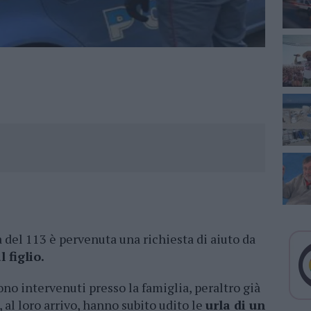
a del 113 è pervenuta una richiesta di aiuto da
 figlio.
ono intervenuti presso la famiglia, peraltro già
 al loro arrivo, hanno subito udito le
urla di un