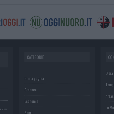
CATEGORIE
CO
Olbia
Prima pagina
Temp
Cronaca
Arza
Economia
La Ma
.com
Sport