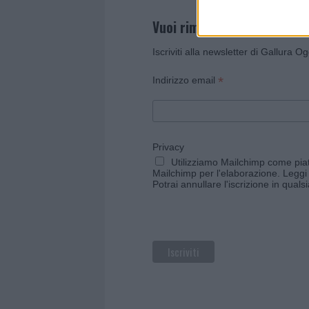
Vuoi rimanere sempre agg
Iscriviti alla newsletter di Gallura O
*
Indirizzo email
Privacy
Utilizziamo Mailchimp come piatt
Mailchimp per l'elaborazione.
Leggi 
Potrai annullare l'iscrizione in qual