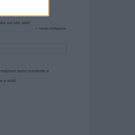
cate sul sito web!
*
campo obbligatorio
rmazioni siano trasferite a
e e-mail.