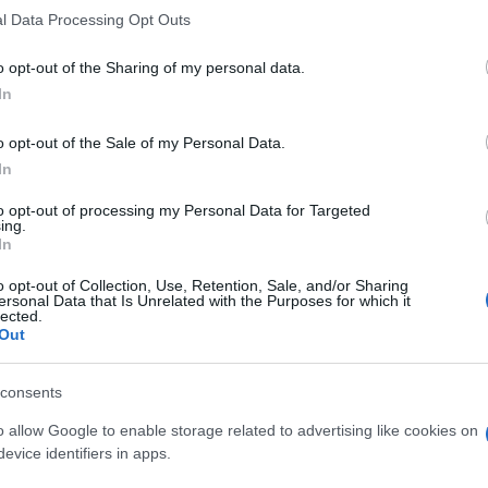
l Data Processing Opt Outs
orrendo a ritroso altri analoghi episodi, con le
ze di polizia, che hanno portato anche
o opt-out of the Sharing of my personal data.
desimo reato, nel gennaio del 2019.
Dopo
In
esentato formale denuncia.
o opt-out of the Sale of my Personal Data.
 per il reato di maltrattamenti in famiglia
In
iale di Uta a disposizione dell’autorità
to opt-out of processing my Personal Data for Targeted
ing.
In
azionali?
o opt-out of Collection, Use, Retention, Sale, and/or Sharing
ersonal Data that Is Unrelated with the Purposes for which it
lected.
Out
 mese
cliccando
qui
consents
o allow Google to enable storage related to advertising like cookies on
do nella sezione
Login
dal menù del sito o
evice identifiers in apps.