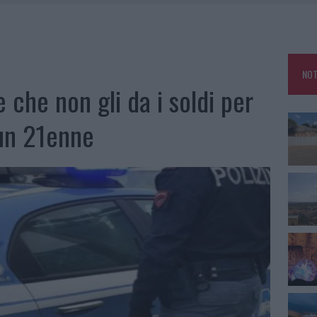
ARMORA, PARCHEGGIO PROVVISORIO A LA MADDALENA
FALSI INCARICATI BUSSANO ALLE PORTE
NOT
A OLBIA, LA PRIMA AL MOLO BRIN È UN SUCCESSO
che non gli da i soldi per
TE ALL’ALBA: FERITO IL CONDUCENTE
 un 21enne