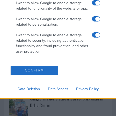
I want to allow Google to enable storage
related to functionality of the website or app.
Controlli rafforzati in Costa Smeralda, 20
arresti e 135 denunce
I want to allow Google to enable storage
related to personalization.
Tre milioni di euro dalla Provincia Gallura per
I want to allow Google to enable storage
nuove aule nelle scuole di Olbia
related to security, including authentication
functionality and fraud prevention, and other
user protection.
Incidente sulla provinciale 125, paura tra Olbia e
Arzachena
CONFIRM
Incidente sulla strada provinciale ad Arzachena,
un ferito
Data Deletion
Data Access
Privacy Policy
Sangue, musica e solidarietà con Avis Olbia al
Delta Center