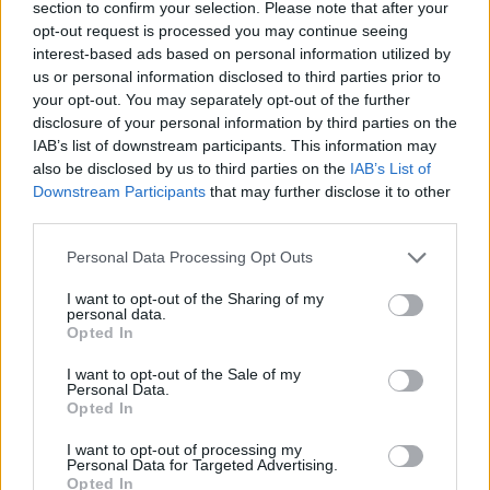
section to confirm your selection. Please note that after your
Puoi effettuare l'accesso andando nella
opt-out request is processed you may continue seeing
sezione
Login
dal menù del sito o
interest-based ads based on personal information utilized by
cliccando
qui
us or personal information disclosed to third parties prior to
your opt-out. You may separately opt-out of the further
disclosure of your personal information by third parties on the
IAB’s list of downstream participants. This information may
TEMI:
Olbia
also be disclosed by us to third parties on the
IAB’s List of
Downstream Participants
that may further disclose it to other
Inviaci le tue segnalazioni,
third parties.
i tuoi video e le tue foto
Please note that this website/app uses one or more Google
Su WhatsApp al numero +39
Personal Data Processing Opt Outs
services and may gather and store information including but
345 356 7512
not limited to your visit or usage behaviour. You may click to
I want to opt-out of the Sharing of my
personal data.
grant or deny consent to Google and its third-party tags to
Opted In
use your data for below specified purposes in below Google
consent section.
I want to opt-out of the Sale of my
Personal Data.
Notizie in tempo reale?
Opted In
Entra nel canale telegram di
GalluraOggi.it
I want to opt-out of processing my
Personal Data for Targeted Advertising.
Opted In