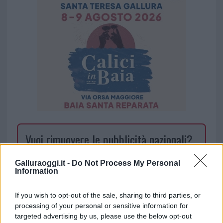
Vuoi rimuovere le pubblicità nazionali?
Puoi abbonarti a
soli € 1,10 al mese
Galluraoggi.it -
Do Not Process My Personal
Information
cliccando
qui
If you wish to opt-out of the sale, sharing to third parties, or
Sei già abbonato?
processing of your personal or sensitive information for
targeted advertising by us, please use the below opt-out