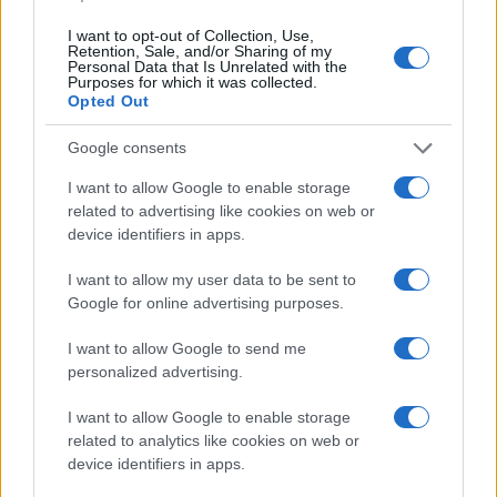
I want to opt-out of Collection, Use,
Retention, Sale, and/or Sharing of my
Personal Data that Is Unrelated with the
Ricevi le nostre ultime news
Purposes for which it was collected.
Opted Out
da
Google News
Google consents
I want to allow Google to enable storage
related to advertising like cookies on web or
Condividi l'articolo
device identifiers in apps.
F
T
Pi
W
S
I want to allow my user data to be sent to
Google for online advertising purposes.
a
w
n
h
h
ce
it
te
at
a
I want to allow Google to send me
Articolo precedente
personalized advertising.
b
te
re
s
re
Prossimo articolo
o
r
st
A
I want to allow Google to enable storage
related to analytics like cookies on web or
o
p
device identifiers in apps.
NOTIZIE RECENTI
k
p