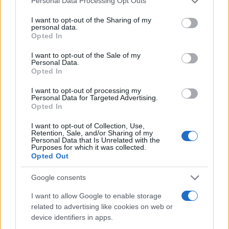
Personal Data Processing Opt Outs
services and may gather and store information including but
Le previsioni meteo per il weekend a Olbia e in
not limited to your visit or usage behaviour. You may click to
I want to opt-out of the Sharing of my
Gallura
personal data.
grant or deny consent to Google and its third-party tags to
Opted In
use your data for below specified purposes in below Google
consent section.
Michelle Hunziker in Gallura, bella anche dal
I want to opt-out of the Sale of my
Personal Data.
vivo: un amico vip svela come fa
Opted In
I want to opt-out of processing my
Calangianus, dopo le polemiche il centro
Personal Data for Targeted Advertising.
Opted In
accoglienza minori chiude
I want to opt-out of Collection, Use,
Retention, Sale, and/or Sharing of my
Olbia, divieto di sosta contro spaccio e degrado:
Personal Data that Is Unrelated with the
Purposes for which it was collected.
esplode la protesta
Opted Out
Google consents
Pausa caffè impeccabile: come scegliere la
I want to allow Google to enable storage
soluzione ideale per la casa e l’ufficio
related to advertising like cookies on web or
device identifiers in apps.
Monte Pino, la fine di un lungo dolore: storia e