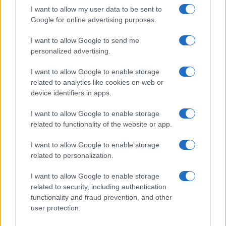
I want to allow my user data to be sent to
rinascita della strada che segnò la Gallura
Google for online advertising purposes.
Raid nelle campagne di Berchidda, rischio per
I want to allow Google to send me
personalized advertising.
la rete elettrica
I want to allow Google to enable storage
related to analytics like cookies on web or
device identifiers in apps.
I want to allow Google to enable storage
related to functionality of the website or app.
I want to allow Google to enable storage
related to personalization.
I want to allow Google to enable storage
NECROLOGIE
related to security, including authentication
functionality and fraud prevention, and other
user protection.
Mario Malu