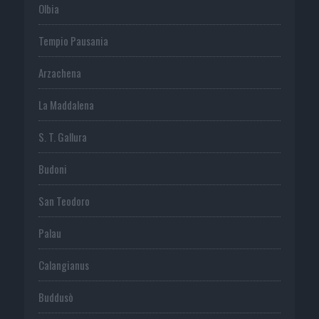
Olbia
Tempio Pausania
Arzachena
La Maddalena
S. T. Gallura
Budoni
San Teodoro
Palau
Calangianus
Buddusò