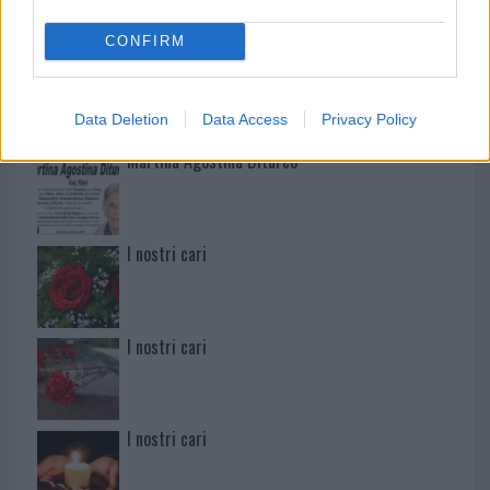
CONFIRM
Paolo Pinna
Data Deletion
Data Access
Privacy Policy
Martina Agostina Diturco
I nostri cari
I nostri cari
I nostri cari