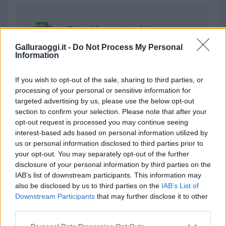
Ricevi le nostre ultime news
Galluraoggi.it -
Do Not Process My Personal
da
Google News
Information
If you wish to opt-out of the sale, sharing to third parties, or
processing of your personal or sensitive information for
Condividi l'articolo
targeted advertising by us, please use the below opt-out
section to confirm your selection. Please note that after your
F
T
Pi
W
S
opt-out request is processed you may continue seeing
a
w
n
h
h
interest-based ads based on personal information utilized by
us or personal information disclosed to third parties prior to
ce
it
te
at
a
Articolo precedente
your opt-out. You may separately opt-out of the further
b
te
re
s
re
Prossimo articolo
disclosure of your personal information by third parties on the
IAB’s list of downstream participants. This information may
o
r
st
A
also be disclosed by us to third parties on the
IAB’s List of
o
p
Downstream Participants
that may further disclose it to other
NOTIZIE RECENTI
third parties.
k
p
Please note that this website/app uses one or more Google