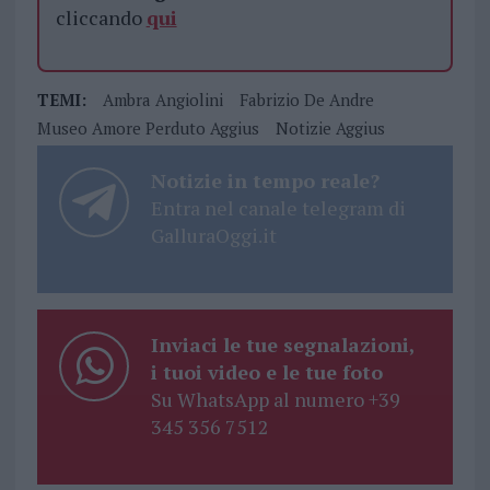
cliccando
qui
TEMI:
Ambra Angiolini
Fabrizio De Andre
Museo Amore Perduto Aggius
Notizie Aggius
Notizie in tempo reale?
Entra nel canale telegram di
GalluraOggi.it
Inviaci le tue segnalazioni,
i tuoi video e le tue foto
Su WhatsApp al numero +39
345 356 7512