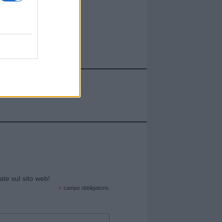
cate sul sito web!
*
campo obbligatorio