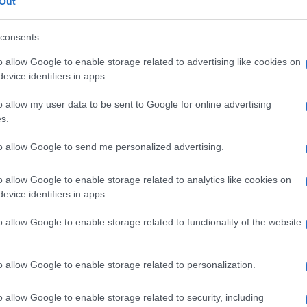
Out
gianus
consents
eale?
gram di GalluraOggi.it
o allow Google to enable storage related to advertising like cookies on
evice identifiers in apps.
o allow my user data to be sent to Google for online advertising
s.
lazioni, i tuoi video e le tue foto
ro +39 345 356 7512
to allow Google to send me personalized advertising.
o allow Google to enable storage related to analytics like cookies on
evice identifiers in apps.
ime news da
Google News
o allow Google to enable storage related to functionality of the website
o allow Google to enable storage related to personalization.
o allow Google to enable storage related to security, including