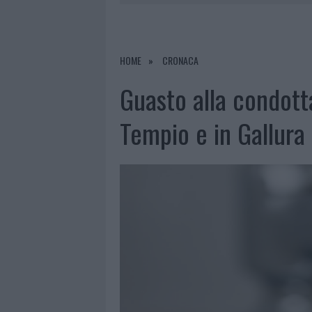
8 AGOSTO 2026
|
RISTORANTE DISTRUTTO DALLE F
7 AGOSTO 2026
|
LE PREVISIONI METEO PER IL WEE
7 AGOSTO 2026
|
MICHELLE HUNZIKER IN GALLURA,
HOME
CRONACA
8 AGOSTO 2026
|
INCENDIO NELLA NOTTE A OLBIA,
Guasto alla condotta
Tempio e in Gallura