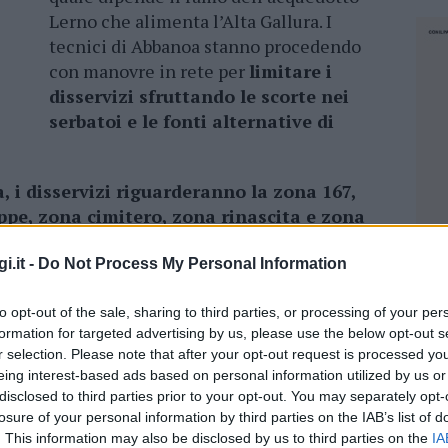
Lerno che alimenta l’Alta Gallura. I
tecnici di Abbanoa stanno procedendo
con manovre in rete per
limitare i
disservizi sfruttando le scorte nei
serbatoi e le fonti alternative di
 i disservizi riguarderanno la zona 167,
ppe, zona cimitero, zona rinascita e zona
ato necessario sospendere l’erogazione a
ervizio di autobotte per le utenze sensibili.
i.it -
Do Not Process My Personal Information
arantita dall’approvvigionamento delle fonti
to opt-out of the sale, sharing to third parties, or processing of your per
a anche a
Bortigiadas dalle scorte dei
formation for targeted advertising by us, please use the below opt-out s
ome pure a Calangianus dove, però, sarà
r selection. Please note that after your opt-out request is processed y
serale
per consentire di ricostituire le riserve
eing interest-based ads based on personal information utilized by us or
o a
Luras che non ha un serbatoio
disclosed to third parties prior to your opt-out. You may separately opt-
: è stato attivato il servizio sostitutivo di
losure of your personal information by third parties on the IAB’s list of
 gestito ma che dipende dalla fornitura di
. This information may also be disclosed by us to third parties on the
IA
NEC