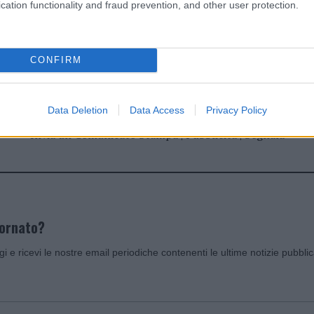
cation functionality and fraud prevention, and other user protection.
dente
Prossimo articolo
CONFIRM
Data Deletion
Data Access
Privacy Policy
Invia un Comunicato Stampa
|
Pubblicità
|
Segnala
iornato?
ggi e ricevi le nostre email periodiche contenenti le ultime notizie pubbli