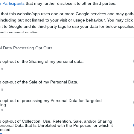
Participants
that may further disclose it to other third parties.
sso in arrivo al serbatoio.
 that this website/app uses one or more Google services and may gath
gnalata al servizio di segnalazione guasti di
including but not limited to your visit or usage behaviour. You may click 
00.022.040 attivo 24 ore su 24.
 to Google and its third-party tags to use your data for below specifi
ogle consent section.
l Data Processing Opt Outs
azionali?
o opt-out of the Sharing of my personal data.
In
 mese
cliccando
qui
o opt-out of the Sale of my Personal Data.
In
to opt-out of processing my Personal Data for Targeted
ing.
do nella sezione
Login
dal menù del sito o
In
o opt-out of Collection, Use, Retention, Sale, and/or Sharing
ersonal Data that Is Unrelated with the Purposes for which it
lected.