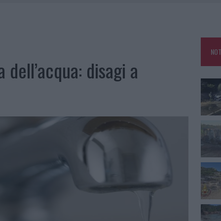
IAMME A LA MADDALENA, INCENDIO A MONTI D’À RENA
KEND A OLBIA E IN GALLURA
 BELLA ANCHE DAL VIVO: UN AMICO VIP SVELA COME FA
NOT
 A FUOCO DUE FURGONI
 dell’acqua: disagi a