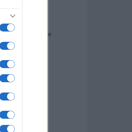
I nostri cari
Giovannimaria Cabras