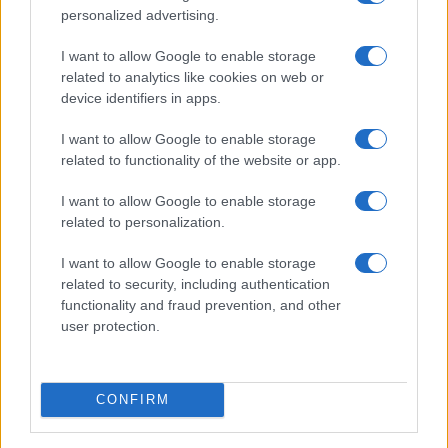
Condividi l'articolo
personalized advertising.
F
T
Pi
W
S
I want to allow Google to enable storage
related to analytics like cookies on web or
a
w
n
h
h
device identifiers in apps.
ce
it
te
at
a
Articolo precedente
I want to allow Google to enable storage
b
te
re
s
re
Prossimo articolo
related to functionality of the website or app.
o
r
st
A
I want to allow Google to enable storage
o
p
related to personalization.
NOTIZIE RECENTI
k
p
I want to allow Google to enable storage
related to security, including authentication
Controlli rafforzati in Costa Smeralda, 20
functionality and fraud prevention, and other
arresti e 135 denunce
user protection.
Tre milioni di euro dalla Provincia Gallura per
CONFIRM
nuove aule nelle scuole di Olbia