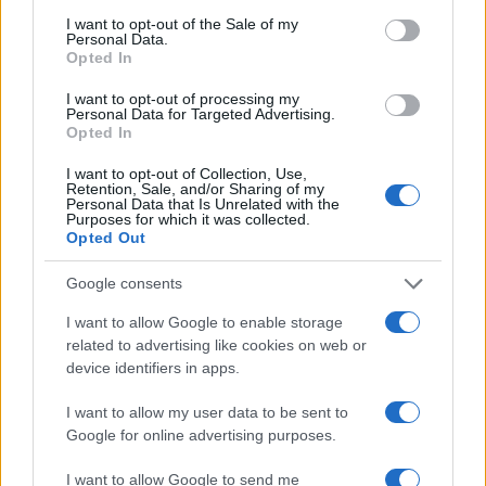
Entra nel canale telegram di
consent section.
I want to opt-out of the Sale of my
Personal Data.
GalluraOggi.it
Opted In
I want to opt-out of processing my
Personal Data for Targeted Advertising.
Opted In
Inviaci le tue segnalazioni,
I want to opt-out of Collection, Use,
i tuoi video e le tue foto
Retention, Sale, and/or Sharing of my
Personal Data that Is Unrelated with the
Su WhatsApp al numero +39
Purposes for which it was collected.
345 356 7512
Opted Out
Google consents
I want to allow Google to enable storage
related to advertising like cookies on web or
Ricevi le nostre ultime news
device identifiers in apps.
I want to allow my user data to be sent to
da
Google News
Google for online advertising purposes.
I want to allow Google to send me