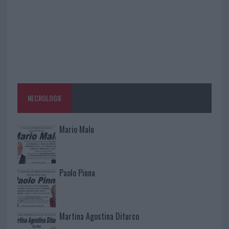
NECROLOGIE
Mario Malu
Paolo Pinna
Martina Agostina Diturco