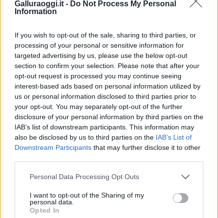
Galluraoggi.it -
Do Not Process My Personal
Information
If you wish to opt-out of the sale, sharing to third parties, or
Vuoi rimuovere le pubblicità nazionali?
processing of your personal or sensitive information for
targeted advertising by us, please use the below opt-out
Puoi abbonarti a
soli € 1,10 al mese
section to confirm your selection. Please note that after your
opt-out request is processed you may continue seeing
cliccando
qui
interest-based ads based on personal information utilized by
us or personal information disclosed to third parties prior to
Sei già abbonato?
your opt-out. You may separately opt-out of the further
disclosure of your personal information by third parties on the
IAB’s list of downstream participants. This information may
Puoi effettuare l'accesso andando nella
also be disclosed by us to third parties on the
IAB’s List of
sezione
Login
dal menù del sito o
Downstream Participants
that may further disclose it to other
cliccando
qui
third parties.
Please note that this website/app uses one or more Google
Personal Data Processing Opt Outs
services and may gather and store information including but
TEMI:
Porti Sardegna
Porto Cannigione
not limited to your visit or usage behaviour. You may click to
I want to opt-out of the Sharing of my
personal data.
grant or deny consent to Google and its third-party tags to
Opted In
Notizie in tempo reale?
use your data for below specified purposes in below Google