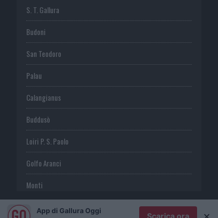
S. T. Gallura
Budoni
San Teodoro
Palau
Calangianus
Buddusò
Loiri P. S. Paolo
Golfo Aranci
Monti
Telti
App di Gallura Oggi
×
Scarica ora