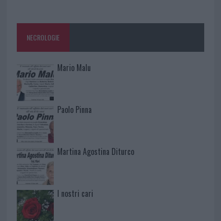
NECROLOGIE
Mario Malu
Paolo Pinna
Martina Agostina Diturco
I nostri cari