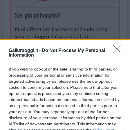
Sei già abbonato?
Puoi effettuare l'accesso andando nella
sezione
Login
dal menù del sito o
cliccando
qui
Galluraoggi.it -
Do Not Process My Personal
Information
TEMI:
Celebrazioni Trieste
Incrociatore Trieste
If you wish to opt-out of the sale, sharing to third parties, or
Notizie La Maddalena
Notizie Palau
processing of your personal or sensitive information for
Palau La Maddalena Trieste
targeted advertising by us, please use the below opt-out
section to confirm your selection. Please note that after your
Notizie in tempo reale?
opt-out request is processed you may continue seeing
interest-based ads based on personal information utilized by
Entra nel canale telegram di
us or personal information disclosed to third parties prior to
GalluraOggi.it
your opt-out. You may separately opt-out of the further
disclosure of your personal information by third parties on the
IAB’s list of downstream participants. This information may
also be disclosed by us to third parties on the
IAB’s List of