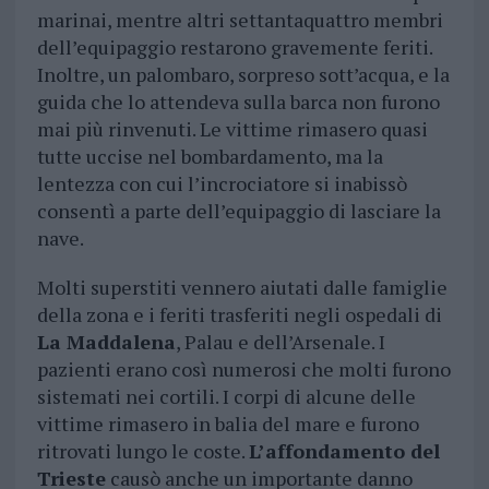
marinai, mentre altri settantaquattro membri
dell’equipaggio restarono gravemente feriti.
Inoltre, un palombaro, sorpreso sott’acqua, e la
guida che lo attendeva sulla barca non furono
mai più rinvenuti. Le vittime rimasero quasi
tutte uccise nel bombardamento, ma la
lentezza con cui l’incrociatore si inabissò
consentì a parte dell’equipaggio di lasciare la
nave.
Molti superstiti vennero aiutati dalle famiglie
della zona e i feriti trasferiti negli ospedali di
La Maddalena
, Palau e dell’Arsenale. I
pazienti erano così numerosi che molti furono
sistemati nei cortili. I corpi di alcune delle
vittime rimasero in balia del mare e furono
ritrovati lungo le coste.
L’affondamento del
Trieste
causò anche un importante danno