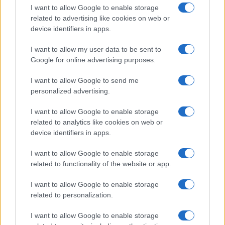
ce
it
te
at
a
Articolo precedente
I want to allow Google to enable storage
b
te
re
s
re
related to advertising like cookies on web or
Prossimo articolo
device identifiers in apps.
o
r
st
A
o
p
I want to allow my user data to be sent to
NOTIZIE RECENTI
Google for online advertising purposes.
k
p
I want to allow Google to send me
Olbia, le previsioni meteo per lunedì 10 agosto
personalized advertising.
2026
I want to allow Google to enable storage
related to analytics like cookies on web or
Le ultime offerte di lavoro a Olbia e in Gallura
device identifiers in apps.
I want to allow Google to enable storage
related to functionality of the website or app.
Cumuli di rifiuti a Santa Teresa Gallura, la
I want to allow Google to enable storage
segnalazione dei residenti
related to personalization.
I want to allow Google to enable storage
Incendi in Gallura, devastati un chiosco e due