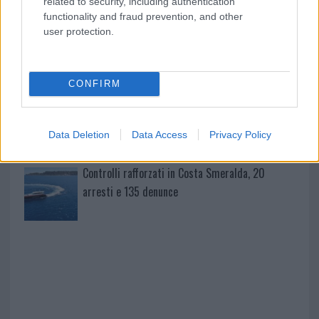
related to security, including authentication
furgoni: le indagini
functionality and fraud prevention, and other
user protection.
Cannigione celebra la cultura gallurese con il
“Poker letterario”
CONFIRM
È scontro tra Misericordia e Comune di Santa
Teresa Gallura
Data Deletion
Data Access
Privacy Policy
Controlli rafforzati in Costa Smeralda, 20
arresti e 135 denunce