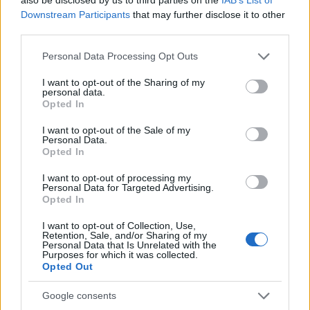
Downstream Participants
that may further disclose it to other
Inviaci le tue segnalazioni,
third parties.
i tuoi video e le tue foto
Su WhatsApp al numero +39
Please note that this website/app uses one or more Google
Personal Data Processing Opt Outs
services and may gather and store information including but
345 356 7512
not limited to your visit or usage behaviour. You may click to
I want to opt-out of the Sharing of my
personal data.
grant or deny consent to Google and its third-party tags to
Opted In
use your data for below specified purposes in below Google
consent section.
I want to opt-out of the Sale of my
Personal Data.
Ricevi le nostre ultime news
Opted In
I want to opt-out of processing my
da
Google News
Personal Data for Targeted Advertising.
Opted In
I want to opt-out of Collection, Use,
Retention, Sale, and/or Sharing of my
Condividi l'articolo
Personal Data that Is Unrelated with the
Purposes for which it was collected.
F
T
Pi
W
S
Opted Out
a
w
n
h
h
Google consents