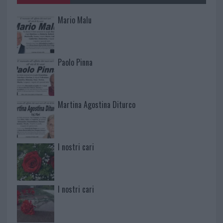
Mario Malu
Paolo Pinna
Martina Agostina Diturco
I nostri cari
I nostri cari