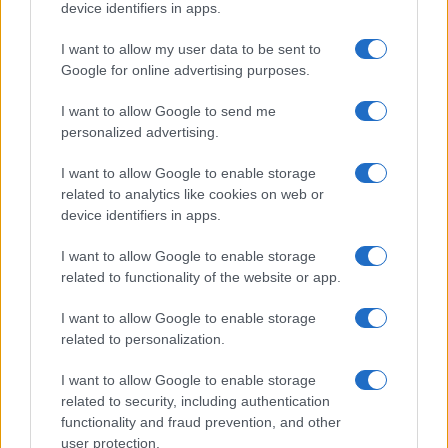
Sei già abbonato?
device identifiers in apps.
I want to allow my user data to be sent to
Puoi effettuare l'accesso andando nella
Google for online advertising purposes.
sezione
Login
dal menù del sito o
cliccando
qui
I want to allow Google to send me
personalized advertising.
I want to allow Google to enable storage
TEMI:
Abusi In Famiglia
Notizie Gallura
related to analytics like cookies on web or
Violenza Minori
Violenze Minori Gallura
device identifiers in apps.
Condividi l'articolo
I want to allow Google to enable storage
related to functionality of the website or app.
F
T
Pi
W
S
a
w
n
h
h
I want to allow Google to enable storage
related to personalization.
ce
it
te
at
a
Articolo precedente
b
te
re
s
re
I want to allow Google to enable storage
Prossimo articolo
related to security, including authentication
o
r
st
A
functionality and fraud prevention, and other
user protection.