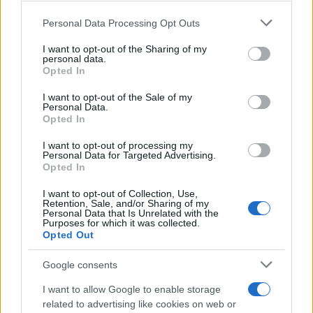
domestico sui minori. Da molti anni esiste il
Please note that this website/app uses one or more Google
Telefono azzurro, al numero
1.96.96
o al
Personal Data Processing Opt Outs
services and may gather and store information including but
servizio chat presente nel sito
not limited to your visit or usage behaviour. You may click to
I want to opt-out of the Sharing of my
www.azzurro.it
, cliccando su ch@tta con
personal data.
grant or deny consent to Google and its third-party tags to
Opted In
Telefono Azzurro. Inoltre esiste anche il
use your data for below specified purposes in below Google
servizio
114 Emergenza infanzia
. Altre vie
consent section.
I want to opt-out of the Sale of my
Personal Data.
sono quelle di rivolgersi alle
forze
Opted In
dell’ordine
, ma anche al pronto soccorso.
Altri strumenti per uscire dalla spirale di
I want to opt-out of processing my
Personal Data for Targeted Advertising.
violenza sono i c
onsultori ASL e i servizi
Opted In
sociali comunali
.
I want to opt-out of Collection, Use,
Retention, Sale, and/or Sharing of my
Personal Data that Is Unrelated with the
Vuoi rimuovere le pubblicità nazionali?
Purposes for which it was collected.
Opted Out
Puoi abbonarti a
soli € 1,10 al mese
Google consents
cliccando
qui
I want to allow Google to enable storage
related to advertising like cookies on web or