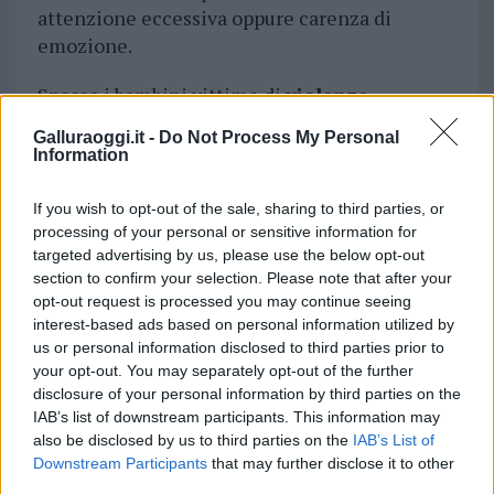
attenzione eccessiva oppure carenza di
emozione.
Spesso i bambini vittime di
violenze
psicologica
hanno un atteggiamento
Galluraoggi.it -
Do Not Process My Personal
timoroso o aggressivo; personalità rigida e
Information
scarsa capacità di adattamento; una continua
svalutazione delle proprie azioni e pensieri;
If you wish to opt-out of the sale, sharing to third parties, or
scarsa socievolezza; iperattività;
processing of your personal or sensitive information for
targeted advertising by us, please use the below opt-out
adultizzazione precoce; ansia nelle
section to confirm your selection. Please note that after your
separazioni o abitudini improprie o
opt-out request is processed you may continue seeing
stereotipata. Altri segnali sono se c’è crudeltà
interest-based ads based on personal information utilized by
o comportamento di sfida; ansia, scarsa
us or personal information disclosed to third parties prior to
autostima; tristezza, inibizione.
your opt-out. You may separately opt-out of the further
disclosure of your personal information by third parties on the
Come chiedere aiuto.
IAB’s list of downstream participants. This information may
also be disclosed by us to third parties on the
IAB’s List of
Downstream Participants
that may further disclose it to other
Ci sono diverse vie per denunciare un abuso
third parties.