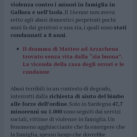
violenza contro i minori in famiglia in
Gallura e nell’Isola
. Il 16enne non aveva
retto agli abusi domestici perpetrati pochi
anni fa dai genitori e una zia, i quali sono
stati
condannati a 8 anni
.
Il dramma di Matteo ad Arzachena
trovato senza vita dalla “zia buona”.
La vicenda della casa degli orrori e le
condanne
Abusi terribili in un contesto di degrado,
interrotti dalla
richiesta di aiuto del bimbo
alle forze dell’ordine
. Solo in Sardegna
47,7
minorenni su 1.000
sono seguiti dai servizi
sociali, vittime di violenze in famiglia. Un
fenomeno agghiacciante che fa emergere che
la famiglia, spesso luogo che dovrebbe