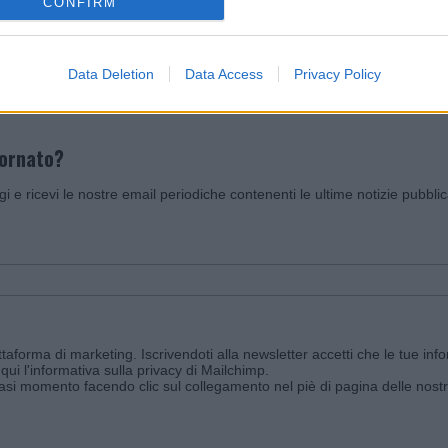
CONFIRM
Invia un Comunicato Stampa
|
Pubblicità
|
Segnala
Data Deletion
Data Access
Privacy Policy
iornato?
ggi e ricevi le nostre email periodiche contenenti le ultime notizie pubbli
aforma di marketing. Iscrivendoti alla newsletter accetti che le tue info
qui l'informativa sulla privacy di Mailchimp
.
siasi momento facendo clic sul collegamento nel piè di pagina delle nostr