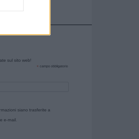
cate sul sito web!
*
campo obbligatorio
rmazioni siano trasferite a
e e-mail.