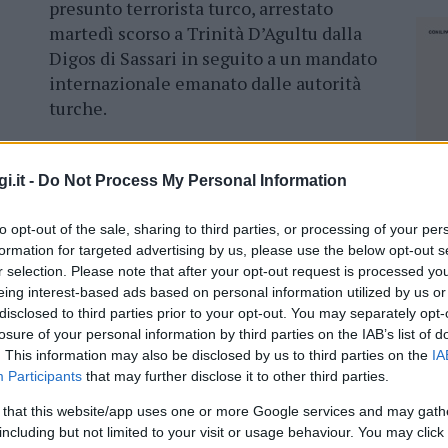
presunto terrorista turco, arrestato
martedì scorso a Trinità D’Agultu dalla
Digos di Sassari in seguito a un mandato
internazionale emanato dalle autorità
turche.
ità d’Agultu, arrestato presunto terrorista
i.it -
Do Not Process My Personal Information
to opt-out of the sale, sharing to third parties, or processing of your per
re affiliato al Pkk
, un gruppo considerato
formation for targeted advertising by us, please use the below opt-out s
ce Marina Capitta, presiedendo la Corte, ha
r selection. Please note that after your opt-out request is processed y
 presentata dall’avvocato difensore Stefano
eing interest-based ads based on personal information utilized by us or
dag sarà
sottoposto agli arresti domiciliari
disclosed to third parties prior to your opt-out. You may separately opt-
a contro l’emarginazione (Asce) di Selargius,
losure of your personal information by third parties on the IAB’s list of
. This information may also be disclosed by us to third parties on the
IA
Participants
that may further disclose it to other third parties.
universitario
e traduttore di 48 anni residente
 that this website/app uses one or more Google services and may gath
il 31 luglio per trascorrere le vacanze con sua
including but not limited to your visit or usage behaviour. You may click 
NEC