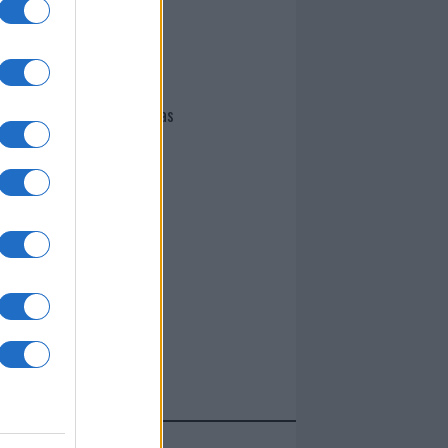
I nostri cari
Giovannimaria Cabras