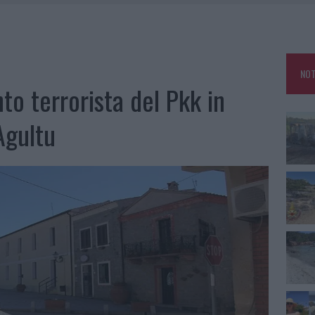
KEND A OLBIA E IN GALLURA
 BELLA ANCHE DAL VIVO: UN AMICO VIP SVELA COME FA
HE IL CENTRO ACCOGLIENZA MINORI CHIUDE
NOT
OLE, INTERVENTO DEI VIGILI DEL FUOCO A RUDALZA
to terrorista del Pkk in
Agultu