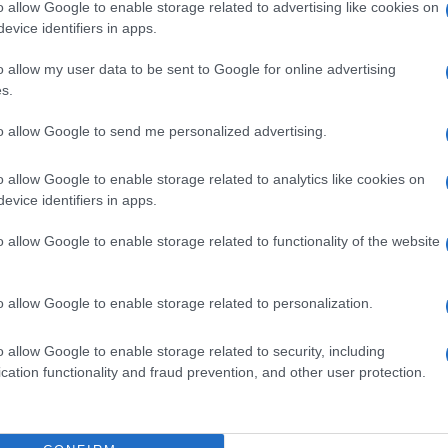
o allow Google to enable storage related to advertising like cookies on
eale?
evice identifiers in apps.
gram di GalluraOggi.it
o allow my user data to be sent to Google for online advertising
s.
to allow Google to send me personalized advertising.
ime news da
Google News
o allow Google to enable storage related to analytics like cookies on
evice identifiers in apps.
o allow Google to enable storage related to functionality of the website
o allow Google to enable storage related to personalization.
dente
Prossimo articolo
o allow Google to enable storage related to security, including
cation functionality and fraud prevention, and other user protection.