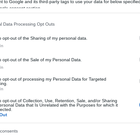
 rintracciato e arrestato dagli agenti della
 to Google and its third-party tags to use your data for below specifi
ogle consent section.
ssivamente verificato la sua identità e lo hanno
e autorità turche affermano che Akcadag avrebbe
bri del Pkk e avrebbe contribuito a diffondere
l Data Processing Opt Outs
o opt-out of the Sharing of my personal data.
In
ne di Akcadag, e la decisione finale
spetta ai
e verrà concessa, Akcadag rischia una
pena
o opt-out of the Sale of my Personal Data.
ia, al momento si è dichiarato innocente
In
i confronti.
to opt-out of processing my Personal Data for Targeted
ing.
In
o opt-out of Collection, Use, Retention, Sale, and/or Sharing
ersonal Data that Is Unrelated with the Purposes for which it
lazioni, i tuoi video e le tue foto
lected.
ro +39 345 356 7512
Out
consents