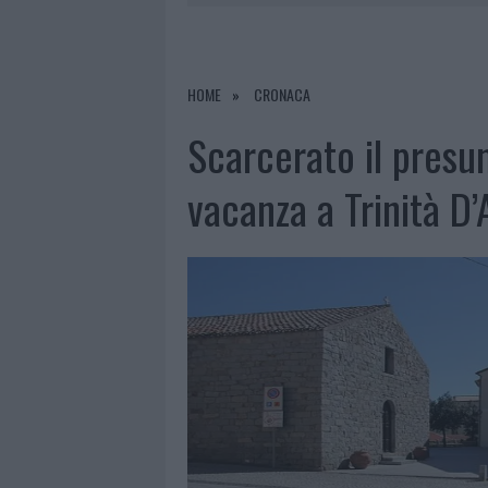
7 AGOSTO 2026
|
LE PREVISIONI METEO PER IL WEE
7 AGOSTO 2026
|
MICHELLE HUNZIKER IN GALLURA,
7 AGOSTO 2026
|
CALANGIANUS, DOPO LE POLEMIC
HOME
CRONACA
8 AGOSTO 2026
|
A FUOCO UN DEPOSITO CON BOMB
Scarcerato il presun
vacanza a Trinità D’