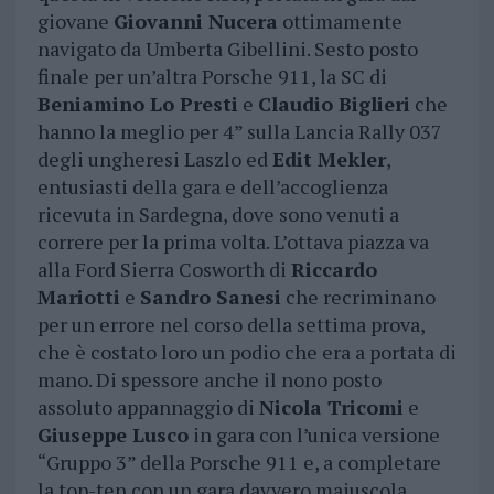
giovane
Giovanni Nucera
ottimamente
navigato da Umberta Gibellini. Sesto posto
finale per un’altra Porsche 911, la SC di
Beniamino Lo Presti
e
Claudio Biglieri
che
hanno la meglio per 4” sulla Lancia Rally 037
degli ungheresi Laszlo ed
Edit Mekler
,
entusiasti della gara e dell’accoglienza
ricevuta in Sardegna, dove sono venuti a
correre per la prima volta. L’ottava piazza va
alla Ford Sierra Cosworth di
Riccardo
Mariotti
e
Sandro Sanesi
che recriminano
per un errore nel corso della settima prova,
che è costato loro un podio che era a portata di
mano. Di spessore anche il nono posto
assoluto appannaggio di
Nicola Tricomi
e
Giuseppe Lusco
in gara con l’unica versione
“Gruppo 3” della Porsche 911 e, a completare
la top-ten con un gara davvero maiuscola,