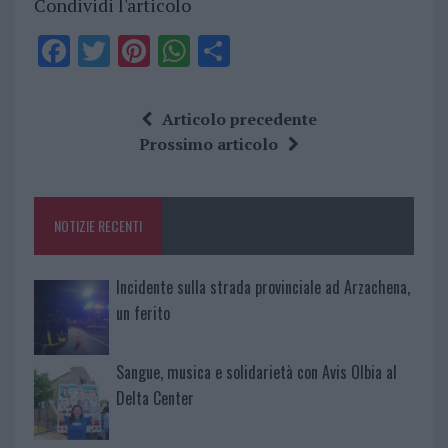
Condividi l'articolo
F
T
Pi
W
S
a
w
n
h
h
ce
it
te
at
a
Articolo precedente
b
te
re
s
re
Prossimo articolo
o
r
st
A
o
p
NOTIZIE RECENTI
k
p
Incidente sulla strada provinciale ad Arzachena,
un ferito
Sangue, musica e solidarietà con Avis Olbia al
Delta Center