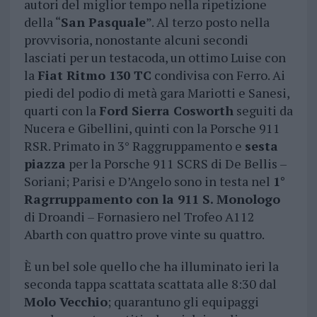
autori del miglior tempo nella ripetizione
della “
San Pasquale
”. Al terzo posto nella
provvisoria, nonostante alcuni secondi
lasciati per un testacoda, un ottimo Luise con
la
Fiat Ritmo 130 TC
condivisa con Ferro. Ai
piedi del podio di metà gara Mariotti e Sanesi,
quarti con la
Ford Sierra Cosworth
seguiti da
Nucera e Gibellini, quinti con la Porsche 911
RSR. Primato in 3° Raggruppamento e
sesta
piazza
per la Porsche 911 SCRS di De Bellis –
Soriani; Parisi e D’Angelo sono in testa nel
1°
Ragrruppamento con la 911 S. Monologo
di Droandi – Fornasiero nel Trofeo A112
Abarth con quattro prove vinte su quattro.
È un bel sole quello che ha illuminato ieri la
seconda tappa scattata scattata alle 8:30 dal
Molo Vecchio
; quarantuno gli equipaggi