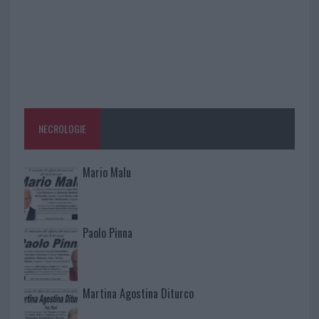
NECROLOGIE
Mario Malu
Paolo Pinna
Martina Agostina Diturco