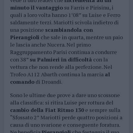
vede il duo leader che
incrementa ad un
minuto il vantaggio
su Farris e Pirisinu, i
quali a loro volta hanno 1’08” su Luise e Ferro
saldamente terzi. Mariotti scivola indietro di
una posizione
scambiandola con
Pierangioli
che sale in quarta, mentre un paio
le lascia anche Nucera. Nel primo
Raggruppamento Parisi continua a condurre
con 38”
su Palmieri in difficoltà
con la
vettura che non rende alla perfezione. Nel
Trofeo A112 Abarth continua la marcia
al
comando
di Droandi.
Sono le ultime due prove a dare uno scossone
alla classifica: si ritira Luise per rottura del
cambio della Fiat Ritmo 130
e sempre sulla
“Sfossato 2” Mariotti perde quattro posizioni a
causa di uno svarione e conseguente foratura.
Ne beneficia
Pierangioli
che festeggia il suo