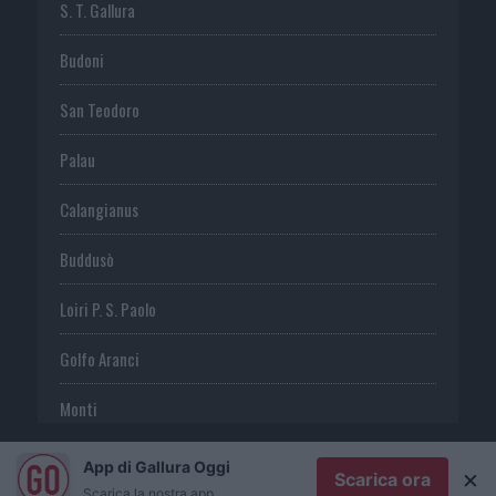
S. T. Gallura
Budoni
San Teodoro
Palau
Calangianus
Buddusò
Loiri P. S. Paolo
Golfo Aranci
Monti
Telti
App di Gallura Oggi
×
Scarica ora
Scarica la nostra app