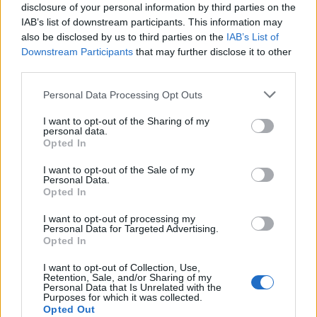
disclosure of your personal information by third parties on the
IAB’s list of downstream participants. This information may
also be disclosed by us to third parties on the
IAB’s List of
Downstream Participants
that may further disclose it to other
third parties.
Please note that this website/app uses one or more Google
Personal Data Processing Opt Outs
services and may gather and store information including but
not limited to your visit or usage behaviour. You may click to
I want to opt-out of the Sharing of my
personal data.
grant or deny consent to Google and its third-party tags to
Opted In
use your data for below specified purposes in below Google
consent section.
I want to opt-out of the Sale of my
Personal Data.
Opted In
I want to opt-out of processing my
Personal Data for Targeted Advertising.
Opted In
I want to opt-out of Collection, Use,
Retention, Sale, and/or Sharing of my
Personal Data that Is Unrelated with the
Purposes for which it was collected.
Opted Out