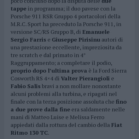
poco concluso dopo la disputa delle
due
tappe
in programma; il duo pavese con la
Porsche 911 RSR Gruppo 4 portacolori della
M.R.C. Sport ha preceduto la Porsche 911, in
versione SC/RS Gruppo B, di
Emanuele
Sergio Farris
e
Giuseppe Pirisinu
autori di
una prestazione eccellente, impreziosita da
tre scratch e dal primato in 4°
Raggruppamento; a completare il podio,
proprio dopo l’ultima prova
è la Ford Sierra
Cosworth RS 4×4 di
Valter Pierangioli
e
Fabio Salis
bravi a non mollare nonostante
alcuni problemi alla turbina, e ripagati nel
finale con la terza posizione assoluta che
fino
a due prove dalla fine
era saldamente nelle
mani di Matteo Luise e Melissa Ferro
appiedati dalla rottura del cambio della
Fiat
Ritmo 130 TC
.