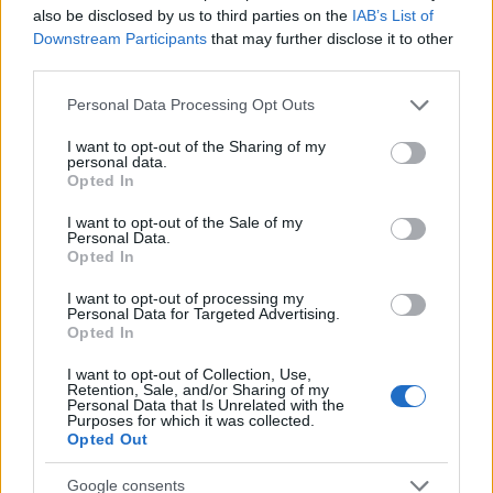
also be disclosed by us to third parties on the
IAB’s List of
Downstream Participants
that may further disclose it to other
third parties.
Notizie in tempo reale?
Please note that this website/app uses one or more Google
Personal Data Processing Opt Outs
Entra nel canale telegram di
services and may gather and store information including but
GalluraOggi.it
not limited to your visit or usage behaviour. You may click to
I want to opt-out of the Sharing of my
personal data.
grant or deny consent to Google and its third-party tags to
Opted In
use your data for below specified purposes in below Google
consent section.
I want to opt-out of the Sale of my
Personal Data.
Opted In
Ricevi le nostre ultime news
I want to opt-out of processing my
Personal Data for Targeted Advertising.
da
Google News
Opted In
I want to opt-out of Collection, Use,
Retention, Sale, and/or Sharing of my
Personal Data that Is Unrelated with the
Condividi l'articolo
Purposes for which it was collected.
Opted Out
F
T
Pi
W
S
Google consents