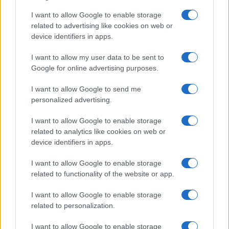
a
w
n
h
h
ce
it
te
at
a
I want to allow Google to enable storage
Articolo precedente
related to advertising like cookies on web or
b
te
re
s
re
Prossimo articolo
device identifiers in apps.
o
r
st
A
I want to allow my user data to be sent to
o
p
Google for online advertising purposes.
NOTIZIE RECENTI
k
p
I want to allow Google to send me
personalized advertising.
Sangue, musica e solidarietà con Avis Olbia al
Delta Center
I want to allow Google to enable storage
related to analytics like cookies on web or
device identifiers in apps.
Meteo Olbia 9 agosto, temperature in calo
I want to allow Google to enable storage
related to functionality of the website or app.
Salmo finisce in ospedale a Catania, ma il tour
I want to allow Google to enable storage
related to personalization.
va avanti: “Sicilia, ci sono”
I want to allow Google to enable storage