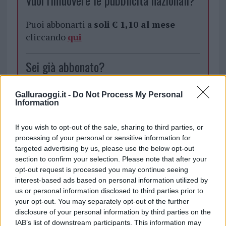
Vuoi rimuovere le pubblicità nazionali?
Puoi abbonarti a
soli € 1,10 al mese
cliccando
qui
Sei già abbonato?
Puoi effettuare l'accesso andando nella
Galluraoggi.it -
Do Not Process My Personal
sezione
Login
dal menù del sito o
Information
cliccando
qui
If you wish to opt-out of the sale, sharing to third parties, or
processing of your personal or sensitive information for
targeted advertising by us, please use the below opt-out
TEMI:
Carabinieri Olbia
Dispersi Olbia
section to confirm your selection. Please note that after your
opt-out request is processed you may continue seeing
Inviaci le tue segnalazioni,
interest-based ads based on personal information utilized by
i tuoi video e le tue foto
us or personal information disclosed to third parties prior to
your opt-out. You may separately opt-out of the further
Su WhatsApp al numero +39
disclosure of your personal information by third parties on the
345 356 7512
IAB’s list of downstream participants. This information may