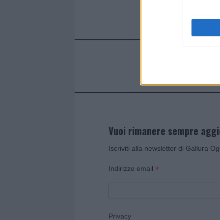
Vuoi rimanere sempre agg
Iscriviti alla newsletter di Gallura O
*
Indirizzo email
Privacy