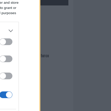
er and store
to grant or
Mario Malu
ed purposes
Paolo Pinna
Martina Agostina Diturco
I nostri cari
I nostri cari