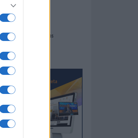
I nostri cari
Giovannimaria Cabras