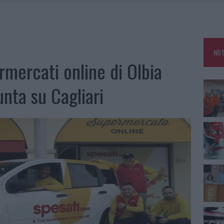
RO ACCOGLIENZA MINORI, ALBIERI: “EPISODI GRAVISSIMI”
NO LE SUITE: FURTO DA 50MILA NEL RESORT
E CALDO TORNANO PROTAGONISTI
NOT
A IL CAMPO BASE: L’INAUGURAZIONE
rmercati online di Olbia
nta su Cagliari