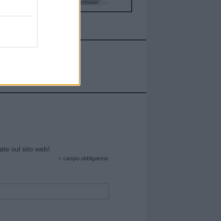
cate sul sito web!
*
campo obbligatorio