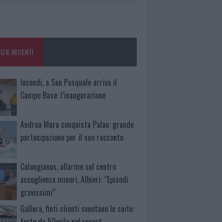
IZIE RECENTI
Incendi, a San Pasquale arriva il
Campo Base: l’inaugurazione
Andrea Mura conquista Palau: grande
partecipazione per il suo racconto
Calangianus, allarme sul centro
accoglienza minori, Albieri: “Episodi
gravissimi”
Gallura, finti clienti svuotano le suite:
furto da 50mila nel resort