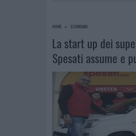
6 AGOSTO 2026
|
CALANGIANUS, ALLARME SUL CENT
6 AGOSTO 2026
|
GALLURA, FINTI CLIENTI SVUOTA
6 AGOSTO 2026
|
METEO OLBIA 7 AGOSTO, SOLE 
HOME
ECONOMIA
6 AGOSTO 2026
|
INCENDI, A SAN PASQUALE ARRIV
La start up dei supe
Spesati assume e pu