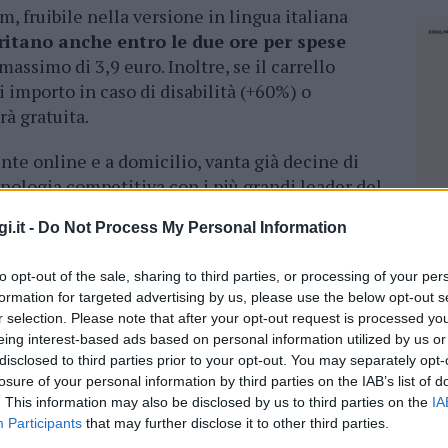
 fruibile nella versione in lingua italiana
aritano anche entro le due ore per spese
massimo di 3,9 euro. Inoltre, se il carrello
i importo in caso di disabilità (+60%) o
rà gratuita.
nte online e a domicilio, vanta già decine di
cnologia competitiva con i più grandi leader del
na ventina di collaboratori in Sardegna
ed
i.it -
Do Not Process My Personal Information
della nuova sede verrà selezionato nei prossimi
mane dinamiche e immediatamente
to opt-out of the sale, sharing to third parties, or processing of your per
à di problem solving e attitudine
formation for targeted advertising by us, please use the below opt-out s
screta conoscenza dell’inglese e dimestichezza
r selection. Please note that after your opt-out request is processed y
raditi profili esperti con Excel o esperienza in
eing interest-based ads based on personal information utilized by us or
disclosed to third parties prior to your opt-out. You may separately opt-
losure of your personal information by third parties on the IAB’s list of
. This information may also be disclosed by us to third parties on the
IA
Participants
that may further disclose it to other third parties.
NEC