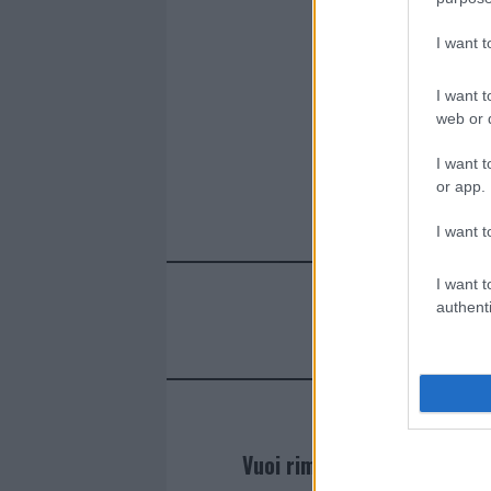
I want 
I want t
web or d
I want t
or app.
I want t
I want t
authenti
Vuoi rimanere sempre agg