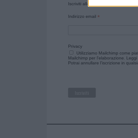
Iscriviti alla newsletter di Gallura O
*
Indirizzo email
Privacy
Utilizziamo Mailchimp come piatt
Mailchimp per l'elaborazione.
Leggi 
Potrai annullare l'iscrizione in qual