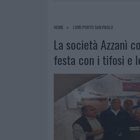
6 AGOSTO 2026
|
GALLURA, FINTI 
6 AGOSTO 2026
|
METEO OLBIA 7 AGOSTO, SOLE 
6 AGOSTO 2026
|
INCENDI, A SAN PASQUALE ARRIV
HOME
LOIRI PORTO SAN PAOLO
6 AGOSTO 2026
|
ANDREA MURA CONQUISTA PALAU
La società Azzanì c
festa con i tifosi e 