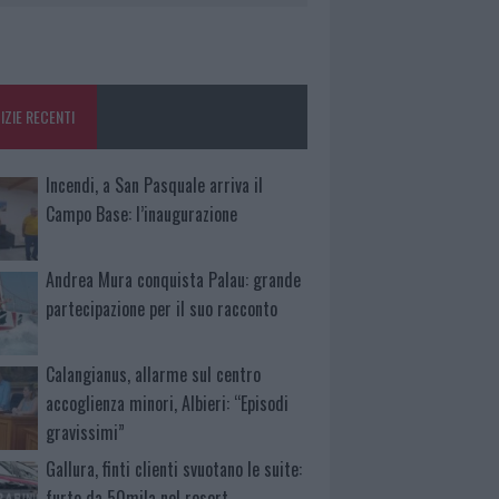
IZIE RECENTI
Incendi, a San Pasquale arriva il
Campo Base: l’inaugurazione
Andrea Mura conquista Palau: grande
partecipazione per il suo racconto
Calangianus, allarme sul centro
accoglienza minori, Albieri: “Episodi
gravissimi”
Gallura, finti clienti svuotano le suite:
furto da 50mila nel resort