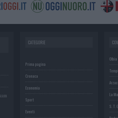
CATEGORIE
CO
Olbia
Prima pagina
Temp
Cronaca
Arza
Economia
La Ma
.com
Sport
S. T. 
Eventi