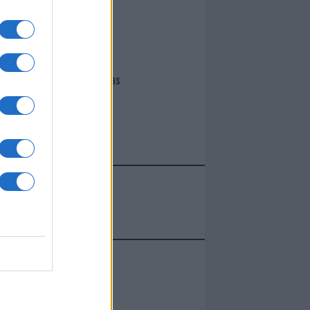
I nostri cari
Giovannimaria Cabras