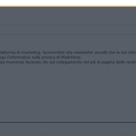
ggi e ricevi le nostre email periodiche contenenti le ultime notizie pubbli
aforma di marketing. Iscrivendoti alla newsletter accetti che le tue info
qui l'informativa sulla privacy di Mailchimp
.
siasi momento facendo clic sul collegamento nel piè di pagina delle nostr