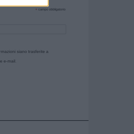
cate sul sito web!
*
campo obbligatorio
rmazioni siano trasferite a
e e-mail.