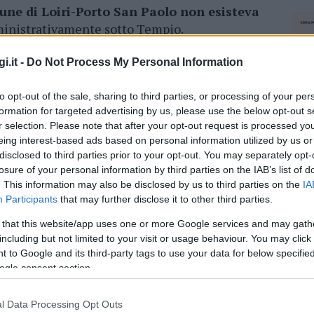
une di Loiri-Porto San Paolo non esisteva
mministrativamente sotto Tempio.
la voglia di fare. Il primo mister fu Giovanni
i.it -
Do Not Process My Personal Information
 fatta grande. La società è diventata una
 nel 2017 si riuscì a compiere l’impresa, con il
to opt-out of the sale, sharing to third parties, or processing of your per
formation for targeted advertising by us, please use the below opt-out s
r selection. Please note that after your opt-out request is processed y
eing interest-based ads based on personal information utilized by us or
Azzanì. Dietro la grande torta si sono
disclosed to third parties prior to your opt-out. You may separately opt-
vecchie glorie a chi oggi tiene
alti i colori
losure of your personal information by third parties on the IAB’s list of
zza comune che c’è ancora tanta strada da fare
. This information may also be disclosed by us to third parties on the
IA
enta solo una tappa di un lungo cammino.
Participants
that may further disclose it to other third parties.
 that this website/app uses one or more Google services and may gath
including but not limited to your visit or usage behaviour. You may click 
 to Google and its third-party tags to use your data for below specifi
ogle consent section.
l Data Processing Opt Outs
dente
Prossimo articolo
NEC