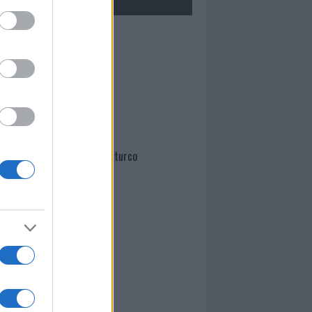
Mario Malu
Paolo Pinna
Martina Agostina Diturco
I nostri cari
I nostri cari