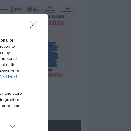
sonal or
ection to
ou may
 personal
out of the
 downstream
B’s List of
er and store
to grant or
ed purposes
ROLOGIE