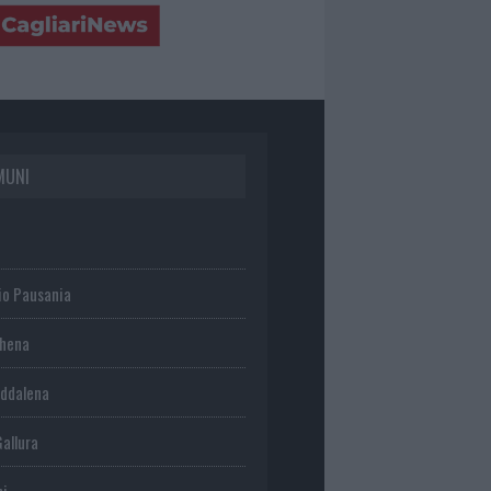
MUNI
io Pausania
chena
ddalena
Gallura