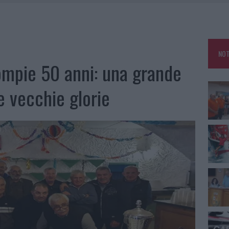
CLIENTI SVUOTANO LE SUITE: FURTO DA 50MILA NEL RESORT
E CALDO TORNANO PROTAGONISTI
A IL CAMPO BASE: L’INAUGURAZIONE
NOT
: GRANDE PARTECIPAZIONE PER IL SUO RACCONTO
ompie 50 anni: una grande
le vecchie glorie