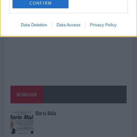
CONFIRM
Michelle Hunziker in Gallura, bella anche dal
vivo: un amico vip svela come fa
Data Deletion
Data Access
Privacy Policy
NECROLOGIE
Mario Malu