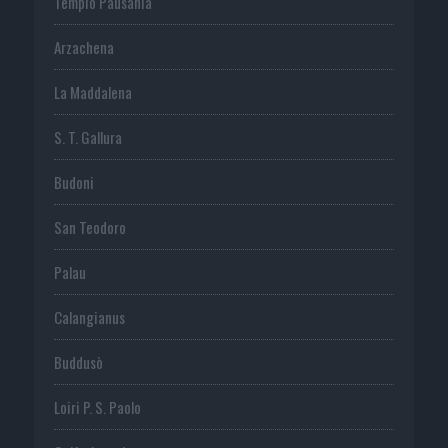
Tempio Pausania
Arzachena
La Maddalena
S. T. Gallura
Budoni
San Teodoro
Palau
Calangianus
Buddusò
Loiri P. S. Paolo