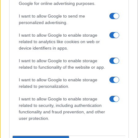
Google for online advertising purposes.
Giorgia Meloni a La Maddalena, la vicesindaco:
I want to allow Google to send me
personalized advertising.
“Orgoglio e discrezione per visita privata̶…
I want to allow Google to enable storage
Incendio nella notte a Olbia, a fuoco due furgoni
related to analytics like cookies on web or
device identifiers in apps.
I want to allow Google to enable storage
A fuoco un deposito con bombole, intervento dei
related to functionality of the website or app.
vigili del fuoco a Rudalza
I want to allow Google to enable storage
related to personalization.
Ristorante distrutto dalle fiamme a La
I want to allow Google to enable storage
Maddalena, incendio a Monti d’à rena
related to security, including authentication
functionality and fraud prevention, and other
user protection.
Le previsioni meteo per il weekend a Olbia e in
Gallura