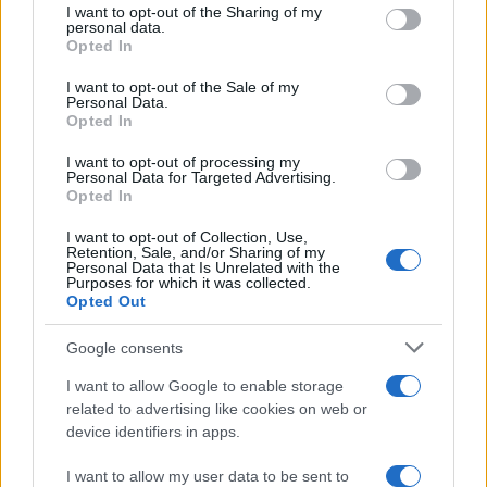
Ricevi le nostre ultime news
not limited to your visit or usage behaviour. You may click to
I want to opt-out of the Sharing of my
personal data.
grant or deny consent to Google and its third-party tags to
Opted In
use your data for below specified purposes in below Google
da
Google News
consent section.
I want to opt-out of the Sale of my
Personal Data.
Opted In
Condividi l'articolo
I want to opt-out of processing my
Personal Data for Targeted Advertising.
F
T
Pi
W
S
Opted In
a
w
n
h
h
I want to opt-out of Collection, Use,
ce
it
te
at
a
Retention, Sale, and/or Sharing of my
Articolo precedente
Personal Data that Is Unrelated with the
Purposes for which it was collected.
b
te
re
s
re
Prossimo articolo
Opted Out
o
r
st
A
Google consents
o
p
NOTIZIE RECENTI
I want to allow Google to enable storage
k
p
related to advertising like cookies on web or
device identifiers in apps.
Jovanotti, Gabry Ponte e Alfa: Olbia ombelico del
mondo per una notte
I want to allow my user data to be sent to