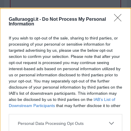
TEMI:
Air Italy Liquidazione
Air Italy Olbia
Galluraoggi.it -
Do Not Process My Personal
Information
Notizie in tempo reale?
If you wish to opt-out of the sale, sharing to third parties, or
Entra nel canale telegram di
processing of your personal or sensitive information for
GalluraOggi.it
targeted advertising by us, please use the below opt-out
section to confirm your selection. Please note that after your
opt-out request is processed you may continue seeing
interest-based ads based on personal information utilized by
us or personal information disclosed to third parties prior to
Inviaci le tue segnalazioni,
your opt-out. You may separately opt-out of the further
i tuoi video e le tue foto
disclosure of your personal information by third parties on the
Su WhatsApp al numero +39
IAB’s list of downstream participants. This information may
345 356 7512
also be disclosed by us to third parties on the
IAB’s List of
Downstream Participants
that may further disclose it to other
third parties.
Please note that this website/app uses one or more Google
Personal Data Processing Opt Outs
services and may gather and store information including but