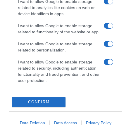
Olbia, divieto di sosta contro spaccio e degrado:
I want to allow Google to enable storage
esplode la protesta
related to analytics like cookies on web or
device identifiers in apps.
Pausa caffè impeccabile: come scegliere la
I want to allow Google to enable storage
related to functionality of the website or app.
soluzione ideale per la casa e l’ufficio
I want to allow Google to enable storage
Monte Pino, la fine di un lungo dolore: storia e
related to personalization.
rinascita della strada che segnò la Gallura
I want to allow Google to enable storage
related to security, including authentication
Raid nelle campagne di Berchidda, rischio per
functionality and fraud prevention, and other
user protection.
la rete elettrica
CONFIRM
Data Deletion
Data Access
Privacy Policy