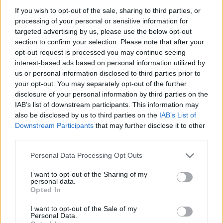
If you wish to opt-out of the sale, sharing to third parties, or
Inviaci le tue segnalazioni,
processing of your personal or sensitive information for
i tuoi video e le tue foto
targeted advertising by us, please use the below opt-out
section to confirm your selection. Please note that after your
Su WhatsApp al numero +39
opt-out request is processed you may continue seeing
345 356 7512
interest-based ads based on personal information utilized by
us or personal information disclosed to third parties prior to
your opt-out. You may separately opt-out of the further
disclosure of your personal information by third parties on the
IAB’s list of downstream participants. This information may
Ricevi le nostre ultime news
also be disclosed by us to third parties on the
IAB’s List of
Downstream Participants
that may further disclose it to other
third parties.
da
Google News
Please note that this website/app uses one or more Google
Personal Data Processing Opt Outs
services and may gather and store information including but
not limited to your visit or usage behaviour. You may click to
I want to opt-out of the Sharing of my
Condividi l'articolo
personal data.
grant or deny consent to Google and its third-party tags to
Opted In
use your data for below specified purposes in below Google
F
T
Pi
W
S
consent section.
I want to opt-out of the Sale of my
a
w
n
h
h
Personal Data.