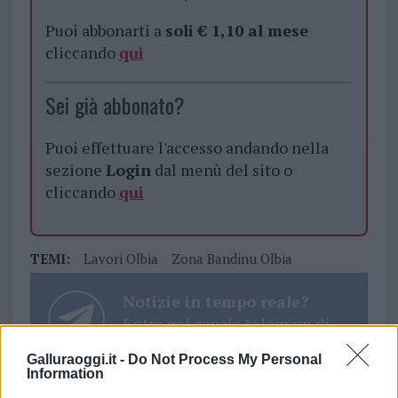
Puoi abbonarti a
soli € 1,10 al mese
cliccando
qui
Sei già abbonato?
Puoi effettuare l'accesso andando nella
sezione
Login
dal menù del sito o
cliccando
qui
TEMI:
Lavori Olbia
Zona Bandinu Olbia
Notizie in tempo reale?
Entra nel canale telegram di
GalluraOggi.it
Galluraoggi.it -
Do Not Process My Personal
Information