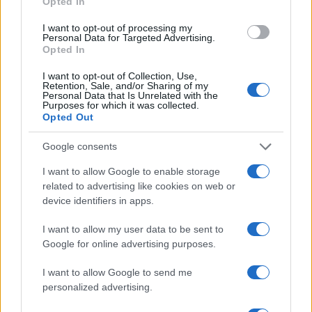
Opted In
ce
it
te
at
a
Articolo precedente
I want to opt-out of processing my
b
te
re
s
re
Prossimo articolo
Personal Data for Targeted Advertising.
Opted In
o
r
st
A
o
p
I want to opt-out of Collection, Use,
Retention, Sale, and/or Sharing of my
NOTIZIE RECENTI
Personal Data that Is Unrelated with the
k
p
Purposes for which it was collected.
Opted Out
Le previsioni meteo per il weekend a Olbia e in
Google consents
Gallura
I want to allow Google to enable storage
related to advertising like cookies on web or
Michelle Hunziker in Gallura, bella anche dal
device identifiers in apps.
vivo: un amico vip svela come fa
I want to allow my user data to be sent to
Google for online advertising purposes.
Calangianus, dopo le polemiche il centro
accoglienza minori chiude
I want to allow Google to send me
personalized advertising.