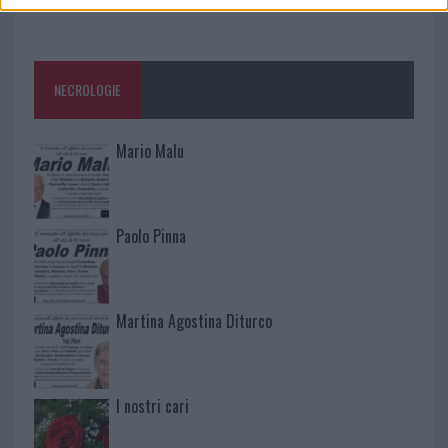
NECROLOGIE
Mario Malu
Paolo Pinna
Martina Agostina Diturco
I nostri cari