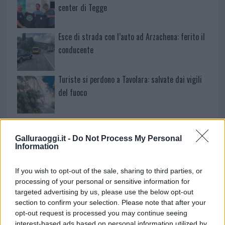
center di Tegge
Esce di strada con l’auto ad Arzachena: ferito il
conducente
Turiste si perdono a Tavolara: salvate dai vigili
del fuoco
Meteo Olbia 6 agosto, migliora il tempo in
Gallura
Galluraoggi.it -
Do Not Process My Personal
Information
Incidente Olbia, poliziotto in vacanza salva 6
If you wish to opt-out of the sale, sharing to third parties, or
persone: due bimbi tra i feriti
processing of your personal or sensitive information for
targeted advertising by us, please use the below opt-out
section to confirm your selection. Please note that after your
Red Valley Festival, musica no-stop a Olbia fino
opt-out request is processed you may continue seeing
alle 5
interest-based ads based on personal information utilized by