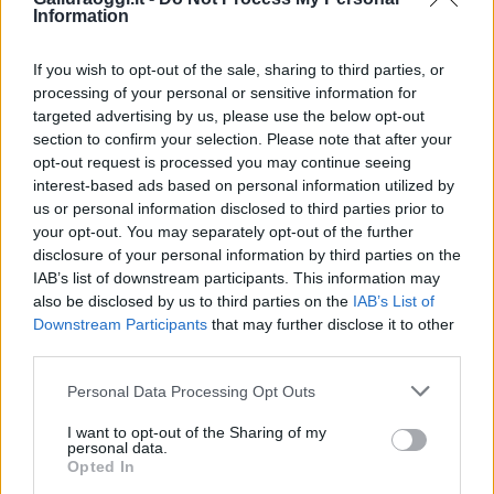
Test tunnel Olbia: rampe chiuse ancora fino a
Information
fine agosto
If you wish to opt-out of the sale, sharing to third parties, or
Aggius conquista la classifica delle mete più
processing of your personal or sensitive information for
targeted advertising by us, please use the below opt-out
amate dell’estate 2026
section to confirm your selection. Please note that after your
opt-out request is processed you may continue seeing
Nuovi posti auto in via La Marmora, parcheggio
interest-based ads based on personal information utilized by
us or personal information disclosed to third parties prior to
provvisorio a La Maddalena
your opt-out. You may separately opt-out of the further
disclosure of your personal information by third parties on the
IAB’s list of downstream participants. This information may
Allarme truffe a Berchidda, falsi incaricati
also be disclosed by us to third parties on the
IAB’s List of
bussano alle porte
Downstream Participants
that may further disclose it to other
third parties.
Notre-Dame de Paris conquista Olbia, la prima
Please note that this website/app uses one or more Google
Personal Data Processing Opt Outs
al Molo Brin è un successo
services and may gather and store information including but
not limited to your visit or usage behaviour. You may click to
I want to opt-out of the Sharing of my
personal data.
grant or deny consent to Google and its third-party tags to
Opted In
use your data for below specified purposes in below Google