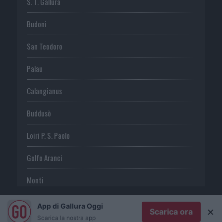
S. T. Gallura
Budoni
San Teodoro
Palau
Calangianus
Buddusò
Loiri P. S. Paolo
Golfo Aranci
Monti
Telti
App di Gallura Oggi
×
Scarica ora
Scarica la nostra app