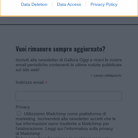
Data Deletion
Data Access
Privacy Policy
Invia un Comunicato Stampa
|
Pubblicità
|
Segnala
Vuoi rimanere sempre aggiornato?
Iscriviti alla newsletter di Gallura Oggi e ricevi le nostre
email periodiche contenenti le ultime notizie pubblicate
sul sito web!
*
campo obbligatorio
*
Indirizzo email
Privacy
Utilizziamo Mailchimp come piattaforma di
marketing. Iscrivendoti alla newsletter accetti che le
tue informazioni siano trasferite a Mailchimp per
l'elaborazione.
Leggi qui l'informativa sulla privacy
di Mailchimp
.