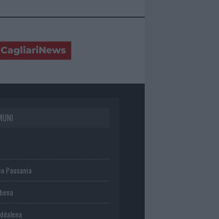
MUNI
io Pausania
chena
ddalena