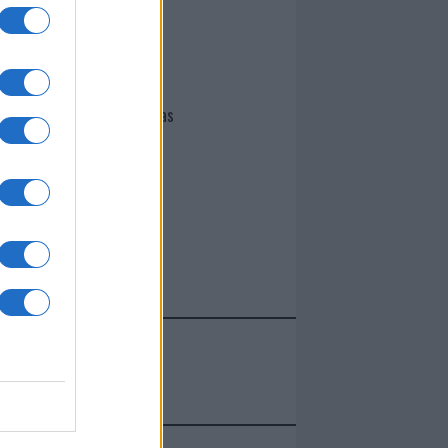
I nostri cari
Giovannimaria Cabras