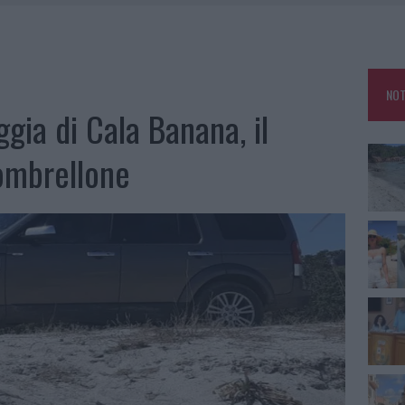
HE IL CENTRO ACCOGLIENZA MINORI CHIUDE
RO SPACCIO E DEGRADO: ESPLODE LA PROTESTA
SCEGLIERE LA SOLUZIONE IDEALE PER LA CASA E L’UFFICIO
NOT
KEND A OLBIA E IN GALLURA
ggia di Cala Banana, il
ombrellone