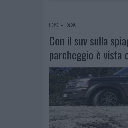
7 AGOSTO 2026
|
CALANGIANUS, DOPO LE POLEMIC
7 AGOSTO 2026
|
OLBIA, DIVIETO DI SOSTA CONT
7 AGOSTO 2026
|
PAUSA CAFFÈ IMPECCABILE: COME 
HOME
OLBIA
7 AGOSTO 2026
|
LE PREVISIONI METEO PER IL WEE
Con il suv sulla spia
parcheggio è vista 