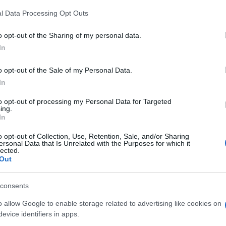
l Data Processing Opt Outs
o opt-out of the Sharing of my personal data.
do nella sezione
Login
dal menù del sito o
In
o opt-out of the Sale of my Personal Data.
In
to opt-out of processing my Personal Data for Targeted
ing.
In
eale?
gram di GalluraOggi.it
o opt-out of Collection, Use, Retention, Sale, and/or Sharing
ersonal Data that Is Unrelated with the Purposes for which it
lected.
Out
lazioni, i tuoi video e le tue foto
consents
ro +39 345 356 7512
o allow Google to enable storage related to advertising like cookies on
evice identifiers in apps.