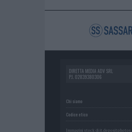
DIRETTA MEDIA ADV SRL
P.I. 02839380306
Chi siamo
Codice etico
Immagini stock di
it.depositphotos