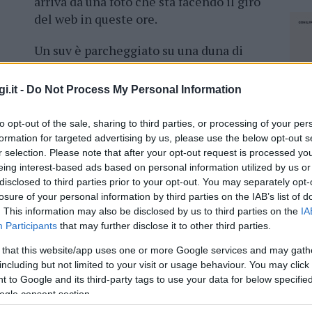
arriva da una foto che sta facendo il giro
del web in queste ore.
Un suv è parcheggiato su una duna di
sabbia di Cala Banana, nel comune di
Olbia. Esattamente vista ombrellone.
i.it -
Do Not Process My Personal Information
i del veicolo, il cafone di turno
non ha
 e ha parcheggiato a pochi metri dal mare.
to opt-out of the sale, sharing to third parties, or processing of your per
formation for targeted advertising by us, please use the below opt-out s
arte degli altri bagnanti. Qualcuno ha provato
r selection. Please note that after your opt-out request is processed y
cipale.
Ma, quando è arrivata la pattuglia,
eing interest-based ads based on personal information utilized by us or
disclosed to third parties prior to your opt-out. You may separately opt-
o via. Verso un altro parcheggio in spiaggia?
losure of your personal information by third parties on the IAB’s list of
. This information may also be disclosed by us to third parties on the
IA
Participants
that may further disclose it to other third parties.
 that this website/app uses one or more Google services and may gath
azionali?
including but not limited to your visit or usage behaviour. You may click 
 to Google and its third-party tags to use your data for below specifi
ogle consent section.
 mese
cliccando
qui
NEC