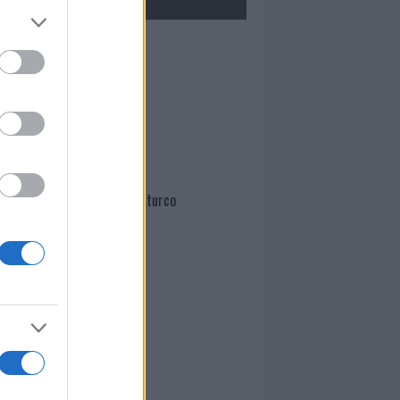
Mario Malu
Paolo Pinna
Martina Agostina Diturco
I nostri cari
I nostri cari