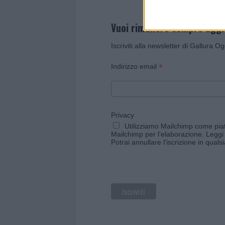
Vuoi rimanere sempre agg
Iscriviti alla newsletter di Gallura O
*
Indirizzo email
Privacy
Utilizziamo Mailchimp come piatt
Mailchimp per l'elaborazione.
Leggi 
Potrai annullare l'iscrizione in qual