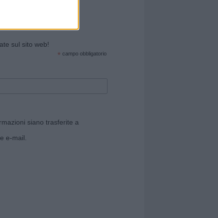
cate sul sito web!
*
campo obbligatorio
rmazioni siano trasferite a
e e-mail.