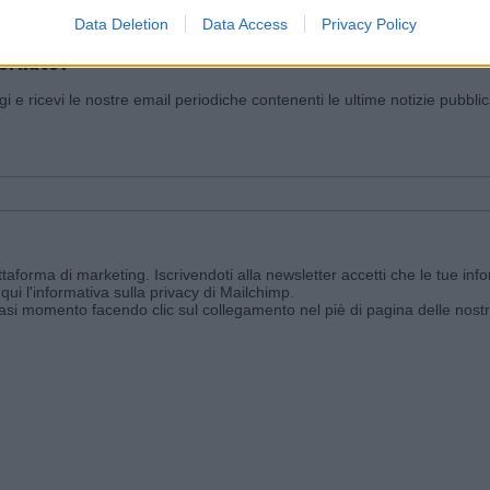
Data Deletion
Data Access
Privacy Policy
iornato?
ggi e ricevi le nostre email periodiche contenenti le ultime notizie pubbli
aforma di marketing. Iscrivendoti alla newsletter accetti che le tue info
qui l'informativa sulla privacy di Mailchimp
.
siasi momento facendo clic sul collegamento nel piè di pagina delle nostr