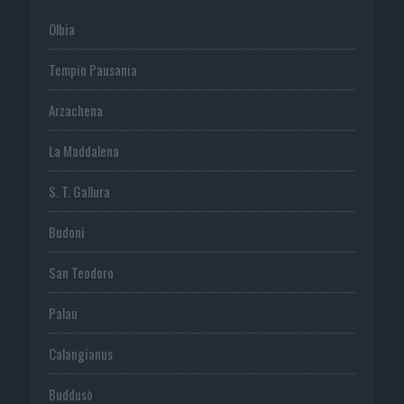
Olbia
Tempio Pausania
Arzachena
La Maddalena
S. T. Gallura
Budoni
San Teodoro
Palau
Calangianus
Buddusò