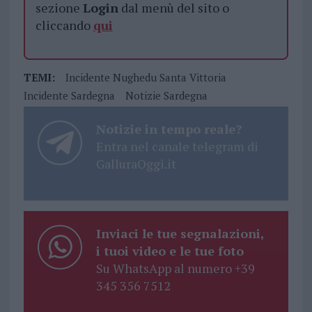
sezione
Login
dal menù del sito o
cliccando
qui
TEMI:
Incidente Nughedu Santa Vittoria
Incidente Sardegna
Notizie Sardegna
Notizie in tempo reale?
Entra nel canale telegram di
GalluraOggi.it
Inviaci le tue segnalazioni,
i tuoi video e le tue foto
Su WhatsApp al numero +39
345 356 7512