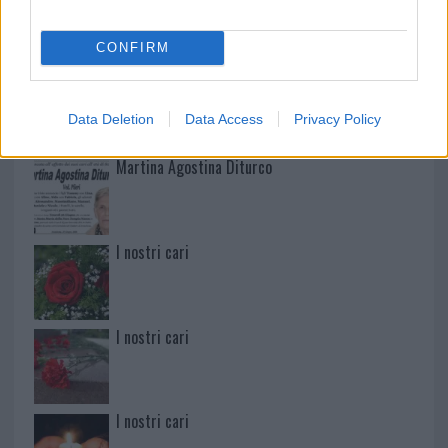
CONFIRM
Paolo Pinna
Data Deletion
Data Access
Privacy Policy
Martina Agostina Diturco
I nostri cari
I nostri cari
I nostri cari