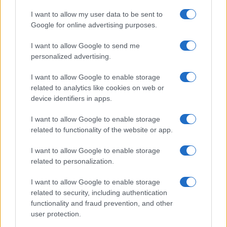
Giorgia Meloni a La Maddalena, la vicesindaco:
I want to allow my user data to be sent to
“Orgoglio e discrezione per visita privata̶…
Google for online advertising purposes.
I want to allow Google to send me
Incendio nella notte a Olbia, a fuoco due furgoni
personalized advertising.
I want to allow Google to enable storage
related to analytics like cookies on web or
device identifiers in apps.
I want to allow Google to enable storage
related to functionality of the website or app.
I want to allow Google to enable storage
related to personalization.
I want to allow Google to enable storage
related to security, including authentication
NECROLOGIE
functionality and fraud prevention, and other
user protection.
Mario Malu