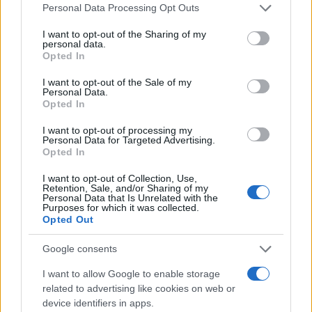
Please note that this website/app uses one or more Google
Personal Data Processing Opt Outs
services and may gather and store information including but
Incidente sulla strada provinciale ad Arzachena,
not limited to your visit or usage behaviour. You may click to
I want to opt-out of the Sharing of my
personal data.
un ferito
grant or deny consent to Google and its third-party tags to
Opted In
use your data for below specified purposes in below Google
consent section.
I want to opt-out of the Sale of my
Sangue, musica e solidarietà con Avis Olbia al
Personal Data.
Opted In
Delta Center
I want to opt-out of processing my
Personal Data for Targeted Advertising.
Meteo Olbia 9 agosto, temperature in calo
Opted In
I want to opt-out of Collection, Use,
Retention, Sale, and/or Sharing of my
Personal Data that Is Unrelated with the
Salmo finisce in ospedale a Catania, ma il tour
Purposes for which it was collected.
Opted Out
va avanti: “Sicilia, ci sono”
Google consents
Jovanotti, Gabry Ponte e Alfa: Olbia ombelico del
I want to allow Google to enable storage
mondo per una notte
related to advertising like cookies on web or
device identifiers in apps.