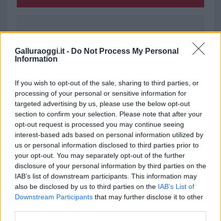
Ricevi le nostre ultime news
Galluraoggi.it -
Do Not Process My Personal
Information
da
Google News
If you wish to opt-out of the sale, sharing to third parties, or
processing of your personal or sensitive information for
Condividi l'articolo
targeted advertising by us, please use the below opt-out
section to confirm your selection. Please note that after your
F
T
Pi
W
S
opt-out request is processed you may continue seeing
interest-based ads based on personal information utilized by
a
w
n
h
h
us or personal information disclosed to third parties prior to
ce
it
te
at
a
your opt-out. You may separately opt-out of the further
Articolo precedente
disclosure of your personal information by third parties on the
b
te
re
s
re
Prossimo articolo
IAB’s list of downstream participants. This information may
o
r
st
A
also be disclosed by us to third parties on the
IAB’s List of
Downstream Participants
that may further disclose it to other
o
p
third parties.
NOTIZIE RECENTI
k
p