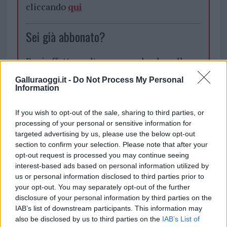
cliccando
qui
Sei già abbonato?
Puoi effettuare l'accesso andando nella
sezione
Login
dal menù del sito o
Galluraoggi.it -
Do Not Process My Personal
cliccando
qui
Information
If you wish to opt-out of the sale, sharing to third parties, or
processing of your personal or sensitive information for
TEMI:
Palestra Tempio
Tempio Outdoor Gym
targeted advertising by us, please use the below opt-out
section to confirm your selection. Please note that after your
Notizie in tempo reale?
opt-out request is processed you may continue seeing
Entra nel canale telegram di
interest-based ads based on personal information utilized by
GalluraOggi.it
us or personal information disclosed to third parties prior to
your opt-out. You may separately opt-out of the further
disclosure of your personal information by third parties on the
IAB’s list of downstream participants. This information may
also be disclosed by us to third parties on the
IAB’s List of
Inviaci le tue segnalazioni,