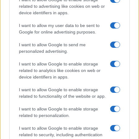
b
te
re
s
re
Prossimo articolo
related to advertising like cookies on web or
o
r
st
A
device identifiers in apps.
o
p
I want to allow my user data to be sent to
NOTIZIE RECENTI
k
p
Google for online advertising purposes.
I want to allow Google to send me
Sangue, musica e solidarietà con Avis Olbia al
personalized advertising.
Delta Center
I want to allow Google to enable storage
related to analytics like cookies on web or
Meteo Olbia 9 agosto, temperature in calo
device identifiers in apps.
I want to allow Google to enable storage
related to functionality of the website or app.
Salmo finisce in ospedale a Catania, ma il tour
va avanti: “Sicilia, ci sono”
I want to allow Google to enable storage
related to personalization.
Jovanotti, Gabry Ponte e Alfa: Olbia ombelico del
I want to allow Google to enable storage
mondo per una notte
related to security, including authentication