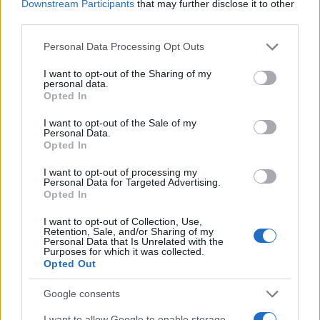
Downstream Participants
that may further disclose it to other
i tuoi video e le tue foto
third parties.
Su WhatsApp al numero +39
Please note that this website/app uses one or more Google
Personal Data Processing Opt Outs
345 356 7512
services and may gather and store information including but
not limited to your visit or usage behaviour. You may click to
I want to opt-out of the Sharing of my
personal data.
grant or deny consent to Google and its third-party tags to
Opted In
use your data for below specified purposes in below Google
consent section.
I want to opt-out of the Sale of my
Ricevi le nostre ultime news
Personal Data.
Opted In
da
Google News
I want to opt-out of processing my
Personal Data for Targeted Advertising.
Opted In
I want to opt-out of Collection, Use,
Condividi l'articolo
Retention, Sale, and/or Sharing of my
Personal Data that Is Unrelated with the
F
T
Pi
W
S
Purposes for which it was collected.
Opted Out
a
w
n
h
h
Google consents
ce
it
te
at
a
Articolo precedente
I want to allow Google to enable storage