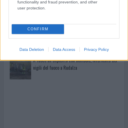
functionality and fraud prevention, and other
user protection.
Giorgia Meloni a La Maddalena, la vicesindaco:
“Orgoglio e discrezione per visita privata̶…
CONFIRM
Incendio nella notte a Olbia, a fuoco due furgoni
Data Deletion
Data Access
Privacy Policy
A fuoco un deposito con bombole, intervento dei
vigili del fuoco a Rudalza