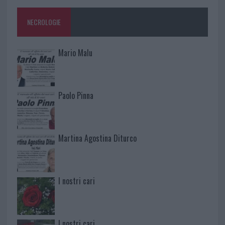
NECROLOGIE
Mario Malu
Paolo Pinna
Martina Agostina Diturco
I nostri cari
I nostri cari