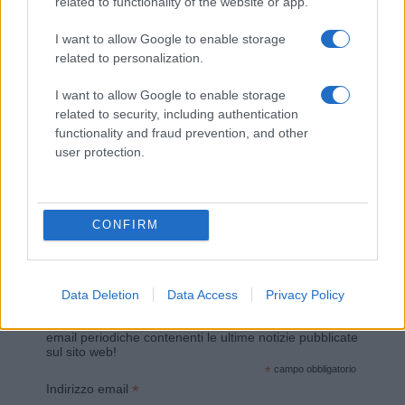
related to functionality of the website or app.
Giovannimaria Cabras
I want to allow Google to enable storage
related to personalization.
I want to allow Google to enable storage
related to security, including authentication
functionality and fraud prevention, and other
user protection.
Invia un Comunicato Stampa
|
Pubblicità
|
Segnala
CONFIRM
Vuoi rimanere sempre aggiornato?
Data Deletion
Data Access
Privacy Policy
Iscriviti alla newsletter di Gallura Oggi e ricevi le nostre
email periodiche contenenti le ultime notizie pubblicate
sul sito web!
*
campo obbligatorio
*
Indirizzo email