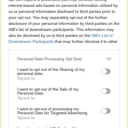
interest-based ads based on personal information utilized by
us or personal information disclosed to third parties prior to
Allarme truffe a Berchidda, falsi incaricati
your opt-out. You may separately opt-out of the further
bussano alle porte
disclosure of your personal information by third parties on the
IAB’s list of downstream participants. This information may
also be disclosed by us to third parties on the
IAB’s List of
Downstream Participants
that may further disclose it to other
third parties.
Please note that this website/app uses one or more Google
Personal Data Processing Opt Outs
services and may gather and store information including but
not limited to your visit or usage behaviour. You may click to
I want to opt-out of the Sharing of my
personal data.
grant or deny consent to Google and its third-party tags to
Opted In
use your data for below specified purposes in below Google
consent section.
I want to opt-out of the Sale of my
Personal Data.
NECROLOGIE
Opted In
I want to opt-out of processing my
Personal Data for Targeted Advertising.
Mario Malu
Opted In