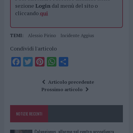
sezione
Login
dal menù del sito o
cliccando
qui
TEMI:
Alessio Pirino
Incidente Aggius
Condividi l'articolo
F
T
Pi
W
S
a
w
n
h
h
ce
it
te
at
a
Articolo precedente
b
te
re
s
re
Prossimo articolo
o
r
st
A
o
p
NOTIZIE RECENTI
k
p
Calangianus, allarme sul centro accoglienza