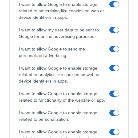
I want to allow Google to enable storage
Inviaci le tue segnalazioni,
related to advertising like cookies on web or
i tuoi video e le tue foto
device identifiers in apps.
Su WhatsApp al numero +39
345 356 7512
I want to allow my user data to be sent to
Google for online advertising purposes.
I want to allow Google to send me
personalized advertising.
Ricevi le nostre ultime news
I want to allow Google to enable storage
related to analytics like cookies on web or
device identifiers in apps.
da
Google News
I want to allow Google to enable storage
related to functionality of the website or app.
Condividi l'articolo
I want to allow Google to enable storage
F
T
Pi
W
S
related to personalization.
a
w
n
h
h
I want to allow Google to enable storage