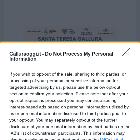
Galluraoggi.it -
Do Not Process My Personal
Information
If you wish to opt-out of the sale, sharing to third parties, or
processing of your personal or sensitive information for
targeted advertising by us, please use the below opt-out
section to confirm your selection. Please note that after your
opt-out request is processed you may continue seeing
interest-based ads based on personal information utilized by
us or personal information disclosed to third parties prior to
Vuoi rimuovere le pubblicità nazionali?
your opt-out. You may separately opt-out of the further
disclosure of your personal information by third parties on the
IAB’s list of downstream participants. This information may
Puoi abbonarti a
soli € 1,10 al mese
also be disclosed by us to third parties on the
IAB’s List of