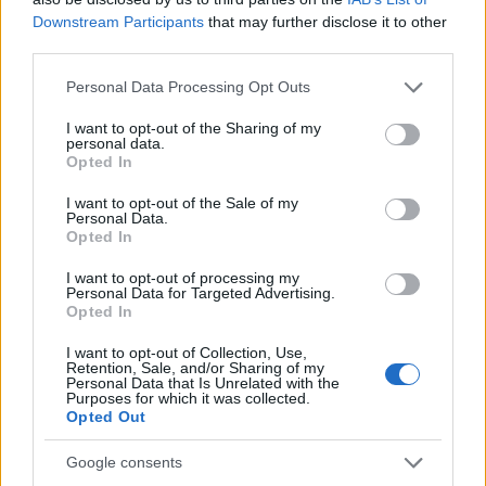
cliccando
qui
Downstream Participants
that may further disclose it to other
third parties.
Sei già abbonato?
Please note that this website/app uses one or more Google
Personal Data Processing Opt Outs
services and may gather and store information including but
not limited to your visit or usage behaviour. You may click to
I want to opt-out of the Sharing of my
Puoi effettuare l'accesso andando nella
personal data.
grant or deny consent to Google and its third-party tags to
sezione
Login
dal menù del sito o
Opted In
use your data for below specified purposes in below Google
cliccando
qui
consent section.
I want to opt-out of the Sale of my
Personal Data.
Opted In
TEMI:
Buzzing Jars
Festival Bernardo De Muro
I want to opt-out of processing my
Personal Data for Targeted Advertising.
Notizie Arzachena
Opted In
Notizie in tempo reale?
I want to opt-out of Collection, Use,
Retention, Sale, and/or Sharing of my
Entra nel canale telegram di
Personal Data that Is Unrelated with the
Purposes for which it was collected.
GalluraOggi.it
Opted Out
Google consents