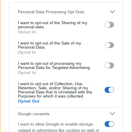
third parties.
rifiutò la Costa Smeralda
Please note that this website/app uses one or more Google
Personal Data Processing Opt Outs
services and may gather and store information including but
Nuovo sportello rifiuti a Palau, una svolta per gli
not limited to your visit or usage behaviour. You may click to
I want to opt-out of the Sharing of my
personal data.
utenti
grant or deny consent to Google and its third-party tags to
Opted In
use your data for below specified purposes in below Google
consent section.
I want to opt-out of the Sale of my
Migliori agenzie per l’Attestazione SOA in Italia:
Personal Data.
Opted In
lista delle 4 realtà più efficienti nella g…
I want to opt-out of processing my
Personal Data for Targeted Advertising.
Opted In
I want to opt-out of Collection, Use,
Retention, Sale, and/or Sharing of my
Personal Data that Is Unrelated with the
Purposes for which it was collected.
Opted Out
Google consents
I want to allow Google to enable storage
NECROLOGIE
related to advertising like cookies on web or