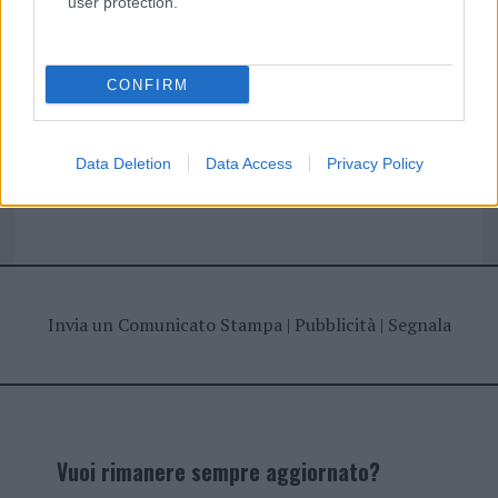
user protection.
I nostri cari
CONFIRM
Giovannimaria Cabras
Data Deletion
Data Access
Privacy Policy
Invia un Comunicato Stampa
|
Pubblicità
|
Segnala
Vuoi rimanere sempre aggiornato?