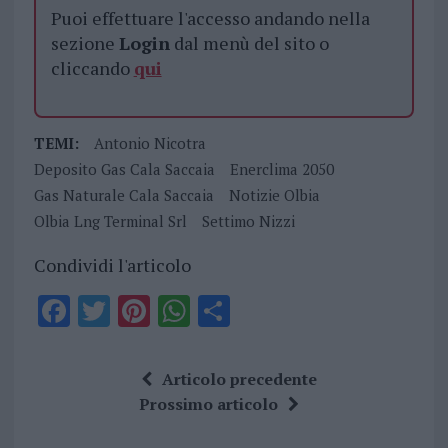
Puoi effettuare l'accesso andando nella
sezione
Login
dal menù del sito o
cliccando
qui
TEMI:
Antonio Nicotra
Deposito Gas Cala Saccaia
Enerclima 2050
Gas Naturale Cala Saccaia
Notizie Olbia
Olbia Lng Terminal Srl
Settimo Nizzi
Condividi l'articolo
F
T
Pi
W
S
a
w
n
h
h
ce
it
te
at
a
Articolo precedente
b
te
re
s
re
Prossimo articolo
o
r
st
A