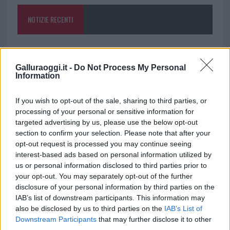
o
p
NOTIZIE RECENTI
k
p
Notre-Dame de Paris conquista Olbia, la prima
al Molo Brin è un successo
Galluraoggi.it -
Do Not Process My Personal
Information
Strada Sassari-Olbia, incidente all’alba: ferito il
If you wish to opt-out of the sale, sharing to third parties, or
conducente
processing of your personal or sensitive information for
targeted advertising by us, please use the below opt-out
section to confirm your selection. Please note that after your
Eventi in Gallura, da Jovanotti alla zuppa
opt-out request is processed you may continue seeing
gallurese: gli appuntamenti da non perdere
interest-based ads based on personal information utilized by
us or personal information disclosed to third parties prior to
your opt-out. You may separately opt-out of the further
Lettini e arredi abusivi sulla spiaggia libera,
disclosure of your personal information by third parties on the
sequestri a Olbia e Arzachena
IAB’s list of downstream participants. This information may
also be disclosed by us to third parties on the
IAB’s List of
Downstream Participants
that may further disclose it to other
È morto Francesco Guccini, il maestro che