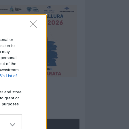
sonal or
ection to
ou may
 personal
out of the
 downstream
B’s List of
er and store
to grant or
ed purposes
ROLOGIE