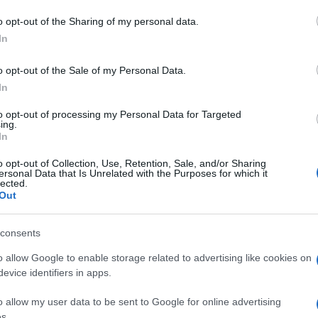
azionali?
o opt-out of the Sharing of my personal data.
In
 mese
cliccando
qui
o opt-out of the Sale of my Personal Data.
In
to opt-out of processing my Personal Data for Targeted
ing.
do nella sezione
Login
dal menù del sito o
In
o opt-out of Collection, Use, Retention, Sale, and/or Sharing
ersonal Data that Is Unrelated with the Purposes for which it
lected.
Out
llura
Notizie Sardegna
Rete Fognaria Arzachena
consents
o allow Google to enable storage related to advertising like cookies on
evice identifiers in apps.
o allow my user data to be sent to Google for online advertising
dente
Prossimo articolo
s.