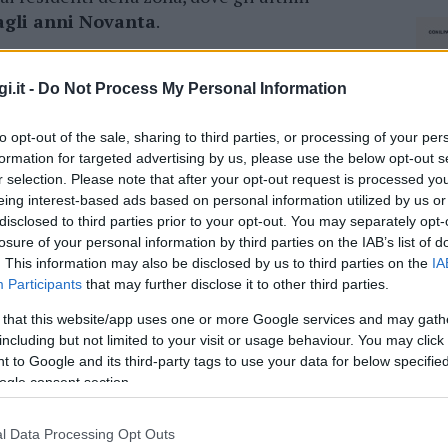
agli anni Novanta
.
i.it -
Do Not Process My Personal Information
tto si assiste a un’importante
estensione dei
to opt-out of the sale, sharing to third parties, or processing of your per
 finalizzata a innalzare sensibilmente gli
formation for targeted advertising by us, please use the below opt-out s
iorare la qualità della vita quotidiana delle
r selection. Please note that after your opt-out request is processed y
one. Al termine definitivo dei cantieri, la nuova
eing interest-based ads based on personal information utilized by us or
egnata e presa in gestione ufficiale dalla
disclosed to third parties prior to your opt-out. You may separately opt-
rà dell’attivazione finale del servizio per
losure of your personal information by third parties on the IAB’s list of
. This information may also be disclosed by us to third parties on the
IA
Participants
that may further disclose it to other third parties.
e ultime opere
necessarie alla connessione
 that this website/app uses one or more Google services and may gath
mento della località viene temporaneamente
including but not limited to your visit or usage behaviour. You may click 
 questi giorni. La sospensione della
 to Google and its third-party tags to use your data for below specifi
ogle consent section.
ile per garantire il completamento delle
 di massima sicurezza.
l Data Processing Opt Outs
NEC