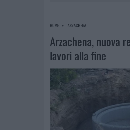
7 AGOSTO 2026
|
PORTO ROTONDO O
7 AGOSTO 2026
|
RAID NELLE CAMPAGNE DI BERCHI
7 AGOSTO 2026
|
MONTE PINO, VIA I CANCELLI DE
HOME
ARZACHENA
7 AGOSTO 2026
|
NUOVI STALLI RESIDENTI A PALA
Arzachena, nuova re
lavori alla fine