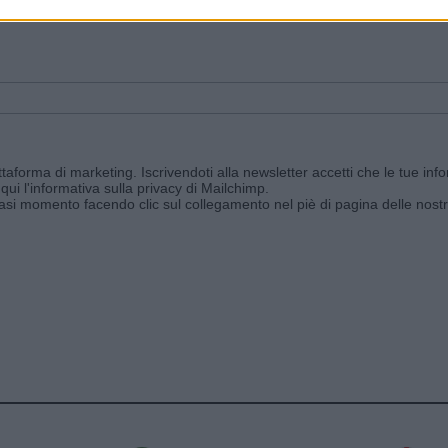
ggi e ricevi le nostre email periodiche contenenti le ultime notizie pubbli
aforma di marketing. Iscrivendoti alla newsletter accetti che le tue info
qui l'informativa sulla privacy di Mailchimp
.
siasi momento facendo clic sul collegamento nel piè di pagina delle nostr