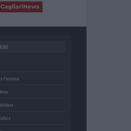
MUNI
io Pausania
chena
ddalena
Gallura