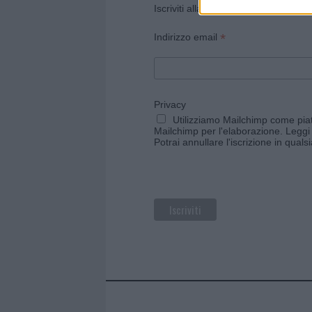
Iscriviti alla newsletter di Gallura O
*
Indirizzo email
Privacy
Utilizziamo Mailchimp come piatt
Mailchimp per l'elaborazione.
Leggi 
Potrai annullare l'iscrizione in qual