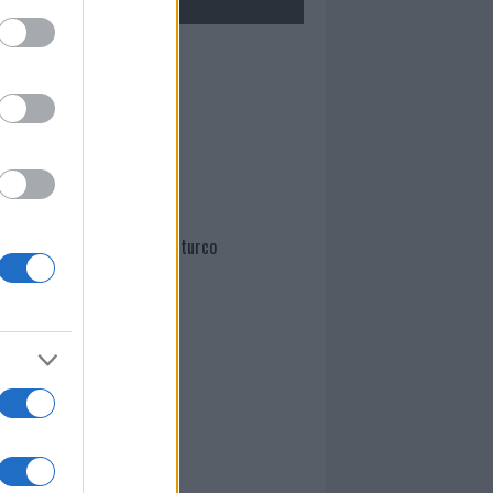
Mario Malu
Paolo Pinna
Martina Agostina Diturco
I nostri cari
I nostri cari