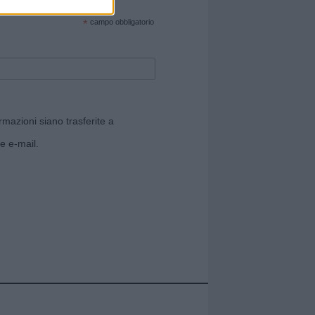
cate sul sito web!
*
campo obbligatorio
rmazioni siano trasferite a
e e-mail.