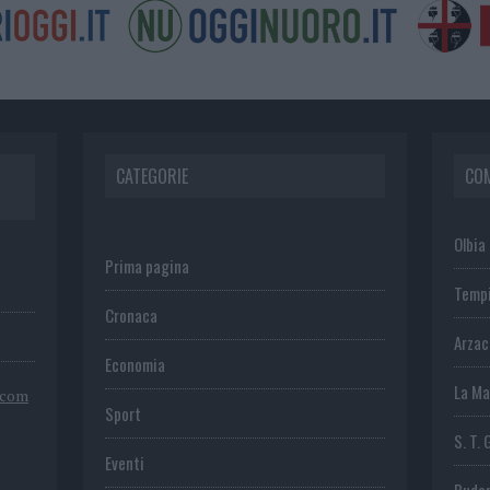
CATEGORIE
CO
Olbia
Prima pagina
Temp
Cronaca
Arza
Economia
La Ma
.com
Sport
S. T. 
Eventi