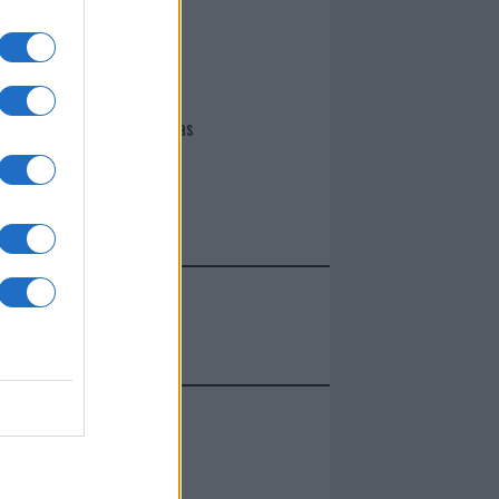
I nostri cari
Giovannimaria Cabras