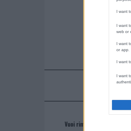
b
te
re
s
re
I want 
o
r
st
A
o
p
I want t
k
p
web or d
I want t
or app.
I want t
I want t
authenti
Vuoi rimanere sempre agg