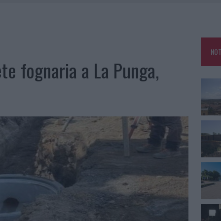
SPITA LA GRANDE SFIDA DELLA VELA NELL’ESTATE 2026
DDA, RISCHIO PER LA RETE ELETTRICA
L CANTIERE: LA GALLURA RITROVA LA STRADA
U, IL COMUNE COMPLETA L’ITER
NOT
te fognaria a La Punga,