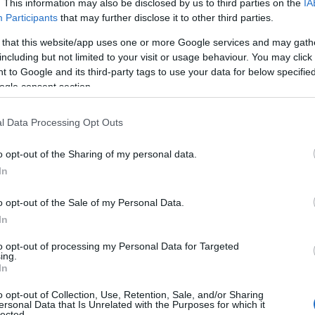
. This information may also be disclosed by us to third parties on the
IA
orranno intervenire (tutti i film saranno
Participants
that may further disclose it to other third parties.
iarne i più belli, all’interno dell’Ama
 that this website/app uses one or more Google services and may gath
including but not limited to your visit or usage behaviour. You may click 
 to Google and its third-party tags to use your data for below specifi
o stesso Auditorium,
si terrà una rassegna di
ogle consent section.
anchester by the sea” (4 luglio), “La Favorita”
l Data Processing Opt Outs
d” (7 luglio), e l’ultima sera il concorso per
o opt-out of the Sharing of my personal data.
In
azione finale.
o opt-out of the Sale of my Personal Data.
a in tutta Italia e coinvolge partecipanti di
In
to opt-out of processing my Personal Data for Targeted
a cultura cinematografica e, al tempo stesso,
ing.
In
 territorio verso nuovi target di visitatori.
o opt-out of Collection, Use, Retention, Sale, and/or Sharing
ersonal Data that Is Unrelated with the Purposes for which it
lected.