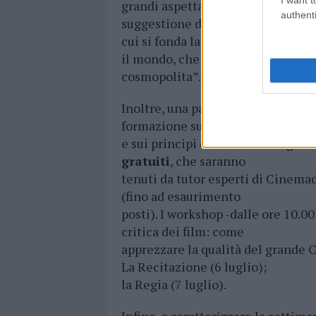
grandi aspettative su questa sett
authenti
suggestione del paesaggio marin
cui si fonda la città, ma anche per
il mondo, che conferisce alla Co
cosmopolita”.
Inoltre, una parte importante de
formazione sulle tecniche
e sui principi della cinematografi
gratuiti
, che saranno
tenuti da tutor esperti di Cinema
(fino ad esaurimento
posti). I workshop -dalle ore 10.00
critica dei film: come
apprezzare la qualità del grande C
La Recitazione (6 luglio);
la Regia (7 luglio).