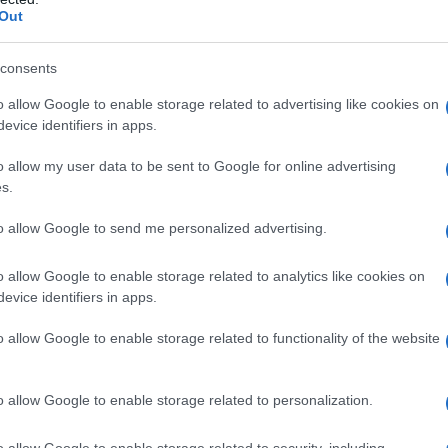
esta uno dei focus principali per cui abbiamo
Out
a. La partecipazione alle varie attività sui set è
consents
o allow Google to enable storage related to advertising like cookies on
oni in programma per tutta la settimana.
evice identifiers in apps.
o potenza creativa e, oggi, hanno a
o allow my user data to be sent to Google for online advertising
ci
s.
re la realizzazione di semplici video
to allow Google to send me personalized advertising.
 con il supporto di esperti” ha detto la
o allow Google to enable storage related to analytics like cookies on
evice identifiers in apps.
Geromino che ha partecipato alla conferenza
o allow Google to enable storage related to functionality of the website
da e a tutto il gruppo di filmmaker di
o allow Google to enable storage related to personalization.
Franco Rina, che ha spiegato: “Nutriamo delle
o allow Google to enable storage related to security, including