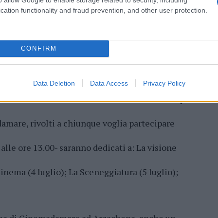
imana ad Arzachena, non solo per la
cation functionality and fraud prevention, and other user protection.
o e non,
e per la storia antica e recente
su
 la presenza di tanti turisti provenienti da tutto
sta Smeralda un carattere assolutamente
CONFIRM
l programma del campus è rappresentata dalla
Data Deletion
Data Access
Privacy Policy
a e dell’audiovisivo con una
serie di workshop
damare, rivolti a chiunque voglia partecipare
 alle ore 13.00- saranno dedicati a: La visione
inema (4 luglio); La Sceneggiatura (5 luglio);