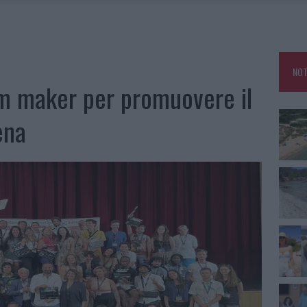
HE IL CENTRO ACCOGLIENZA MINORI CHIUDE
RO SPACCIO E DEGRADO: ESPLODE LA PROTESTA
IAMME A LA MADDALENA, INCENDIO A MONTI D’À RENA
NOT
KEND A OLBIA E IN GALLURA
lm maker per promuovere il
ena