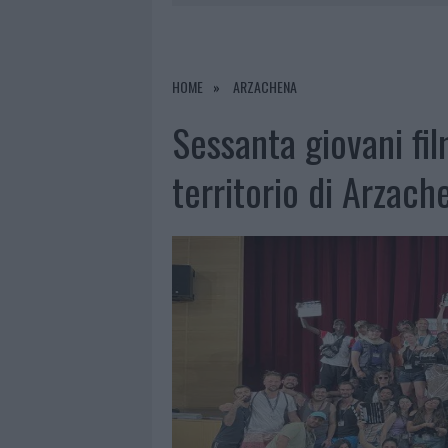
7 AGOSTO 2026
|
CALANGIANUS, DOPO LE POLEMIC
7 AGOSTO 2026
|
OLBIA, DIVIETO DI SOSTA CONT
8 AGOSTO 2026
|
RISTORANTE DISTRUTTO DALLE F
HOME
ARZACHENA
7 AGOSTO 2026
|
LE PREVISIONI METEO PER IL WEE
Sessanta giovani fi
territorio di Arzach