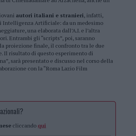
imana di Cinemadamare ad Arzachena, anche un
giovani
autori italiani e stranieri
, infatti,
i Intelligenza Artificiale: da un medesimo
giature, una elaborata dall’A.I. e l’altra
ri. Entrambi gli “scripts”, poi, saranno
la proiezione finale, il confronto tra le due
e. Il risultato di questo esperimento di
”, sarà presentato e discusso nel corso della
laborazione con la “Roma Lazio Film
azionali?
 mese
cliccando
qui