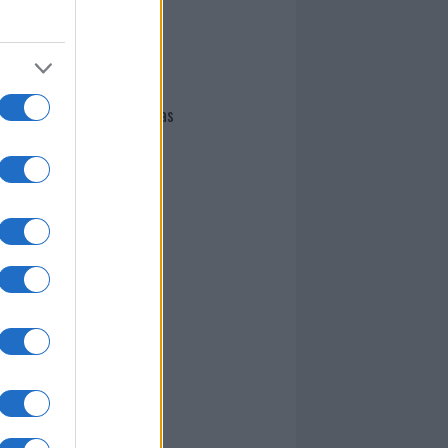
I nostri cari
Giovannimaria Cabras