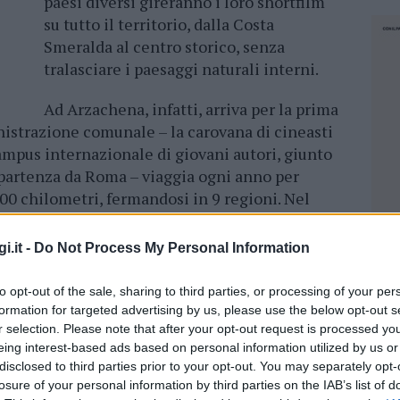
paesi diversi gireranno i loro shortfilm
su tutto il territorio, dalla Costa
Smeralda al centro storico, senza
tralasciare i paesaggi naturali interni.
Ad Arzachena, infatti, arriva per la prima
nistrazione comunale – la carovana di cineasti
mpus internazionale di giovani autori, giunto
 partenza da Roma – viaggia ogni anno per
9500 chilometri, fermandosi in 9 regioni. Nel
appe a Milano, Como, Matera, Genova e l’ultima
sta Azzurra, nel comune Sète.
i.it -
Do Not Process My Personal Information
madamare è quello di
promuovere il
to opt-out of the sale, sharing to third parties, or processing of your per
calità italiane, come -appunto- quello di
formation for targeted advertising by us, please use the below opt-out s
nematografiche e audiovisive, realizzate dai
r selection. Please note that after your opt-out request is processed y
già al lavoro per scrivere le sceneggiature che
eing interest-based ads based on personal information utilized by us or
disclosed to third parties prior to your opt-out. You may separately opt-
rmati in altrettanti cortometraggi, che
losure of your personal information by third parties on the IAB’s list of
NEC
oiettati gratuitamente a tutto il pubblico di