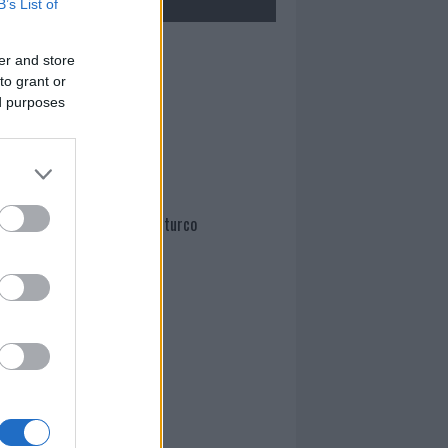
B’s List of
Mario Malu
er and store
to grant or
ed purposes
Paolo Pinna
Martina Agostina Diturco
I nostri cari
I nostri cari