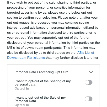
If you wish to opt-out of the sale, sharing to third parties, or
o
r
st
A
processing of your personal or sensitive information for
o
p
targeted advertising by us, please use the below opt-out
section to confirm your selection. Please note that after your
NOTIZIE RECENTI
k
p
opt-out request is processed you may continue seeing
interest-based ads based on personal information utilized by
us or personal information disclosed to third parties prior to
Nuovo sportello rifiuti a Palau, una svolta per gli
your opt-out. You may separately opt-out of the further
utenti
disclosure of your personal information by third parties on the
IAB’s list of downstream participants. This information may
also be disclosed by us to third parties on the
IAB’s List of
Migliori agenzie per l’Attestazione SOA in Italia:
Downstream Participants
that may further disclose it to other
lista delle 4 realtà più efficienti nella g…
third parties.
Please note that this website/app uses one or more Google
Personal Data Processing Opt Outs
“Sul filo del discorso”: sold out ad Olbia per il
services and may gather and store information including but
reading su Atzeni
not limited to your visit or usage behaviour. You may click to
I want to opt-out of the Sharing of my
personal data.
grant or deny consent to Google and its third-party tags to
Opted In
use your data for below specified purposes in below Google
La Maddalena, festa per i 30 anni del Diving
consent section.
I want to opt-out of the Sale of my
center di Tegge
Personal Data.
Opted In