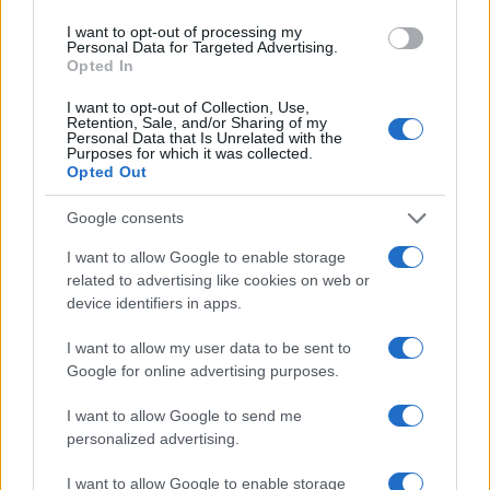
Esce di strada con l’auto ad Arzachena: ferito il
I want to opt-out of processing my
Personal Data for Targeted Advertising.
conducente
Opted In
I want to opt-out of Collection, Use,
Retention, Sale, and/or Sharing of my
Turiste si perdono a Tavolara: salvate dai vigili
Personal Data that Is Unrelated with the
del fuoco
Purposes for which it was collected.
Opted Out
Meteo Olbia 6 agosto, migliora il tempo in
Google consents
Gallura
I want to allow Google to enable storage
related to advertising like cookies on web or
device identifiers in apps.
I want to allow my user data to be sent to
Google for online advertising purposes.
I want to allow Google to send me
personalized advertising.
I want to allow Google to enable storage