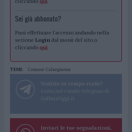
cliccando
qui
Sei già abbonato?
Puoi effettuare l'accesso andando nella
sezione
Login
dal menù del sito o
cliccando
qui
TEMI:
Comune Calangianus
Notizie in tempo reale?
Entra nel canale telegram di
GalluraOggi.it
Inviaci le tue segnalazioni,