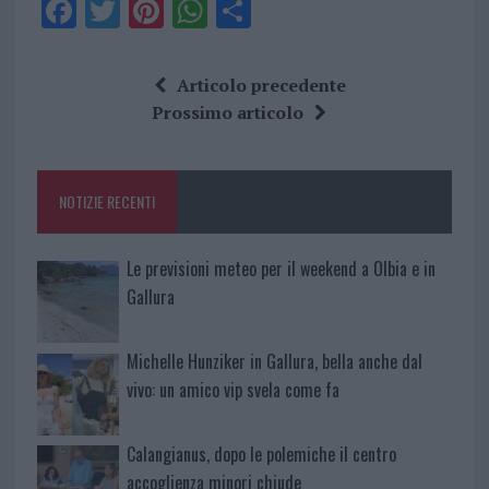
F
T
Pi
W
S
a
w
n
h
h
ce
it
te
at
a
Articolo precedente
b
te
re
s
re
Prossimo articolo
o
r
st
A
o
p
NOTIZIE RECENTI
k
p
Le previsioni meteo per il weekend a Olbia e in
Gallura
Michelle Hunziker in Gallura, bella anche dal
vivo: un amico vip svela come fa
Calangianus, dopo le polemiche il centro
accoglienza minori chiude