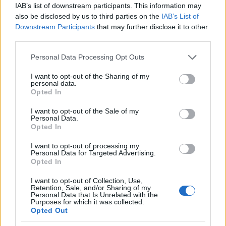
IAB’s list of downstream participants. This information may
also be disclosed by us to third parties on the
IAB’s List of
Downstream Participants
that may further disclose it to other
third parties.
Please note that this website/app uses one or more Google
Personal Data Processing Opt Outs
services and may gather and store information including but
not limited to your visit or usage behaviour. You may click to
I want to opt-out of the Sharing of my
personal data.
grant or deny consent to Google and its third-party tags to
Opted In
use your data for below specified purposes in below Google
consent section.
I want to opt-out of the Sale of my
Personal Data.
Opted In
I want to opt-out of processing my
Personal Data for Targeted Advertising.
Opted In
I want to opt-out of Collection, Use,
Retention, Sale, and/or Sharing of my
Personal Data that Is Unrelated with the
Purposes for which it was collected.
Opted Out