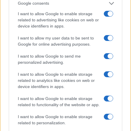
Vuoi rimuovere le pubblicità nazionali?
Google consents
I want to allow Google to enable storage
Puoi abbonarti a
soli € 1,10 al mese
related to advertising like cookies on web or
cliccando
qui
device identifiers in apps.
I want to allow my user data to be sent to
Sei già abbonato?
Google for online advertising purposes.
Puoi effettuare l'accesso andando nella
I want to allow Google to send me
sezione
Login
dal menù del sito o
personalized advertising.
cliccando
qui
I want to allow Google to enable storage
related to analytics like cookies on web or
device identifiers in apps.
TEMI:
Cannabis Legale
Cannabis Light
I want to allow Google to enable storage
Marijuana Legale
Mercato Cannabis Light
related to functionality of the website or app.
Inviaci le tue segnalazioni,
I want to allow Google to enable storage
i tuoi video e le tue foto
related to personalization.
Su WhatsApp al numero +39