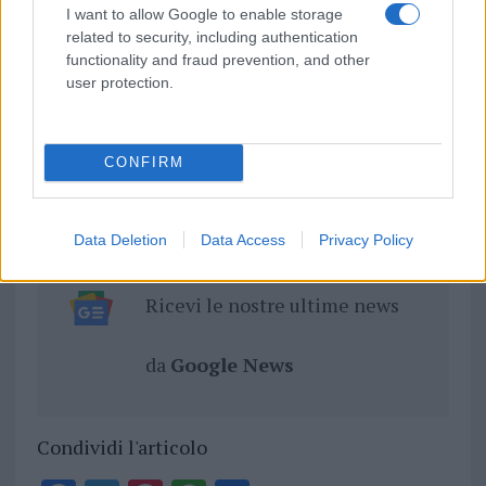
345 356 7512
I want to allow Google to enable storage
related to security, including authentication
functionality and fraud prevention, and other
user protection.
Notizie in tempo reale?
Entra nel canale telegram di
CONFIRM
GalluraOggi.it
Data Deletion
Data Access
Privacy Policy
Ricevi le nostre ultime news
da
Google News
Condividi l'articolo