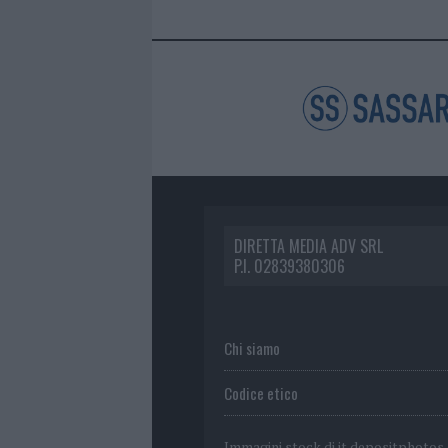
DIRETTA MEDIA ADV SRL
P.I. 02839380306
Chi siamo
Codice etico
Immagini stock di
it.depositphotos