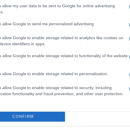
o allow my user data to be sent to Google for online advertising
s.
ime news da
Google News
to allow Google to send me personalized advertising.
o allow Google to enable storage related to analytics like cookies on
evice identifiers in apps.
o allow Google to enable storage related to functionality of the website
dente
Prossimo articolo
o allow Google to enable storage related to personalization.
o allow Google to enable storage related to security, including
cation functionality and fraud prevention, and other user protection.
Invia un Comunicato Stampa
|
Pubblicità
|
Segnala
CONFIRM