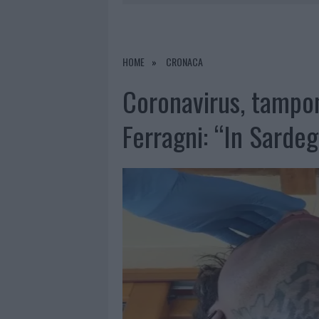
7 AGOSTO 2026
|
OLBIA, DIVIETO DI SOSTA CONT
7 AGOSTO 2026
|
PAUSA CAFFÈ IMPECCABILE: COME 
7 AGOSTO 2026
|
MONTE PINO, LA FINE DI UN LUN
HOME
CRONACA
7 AGOSTO 2026
|
MICHELLE HUNZIKER IN GALLURA,
Coronavirus, tampo
Ferragni: “In Sardeg