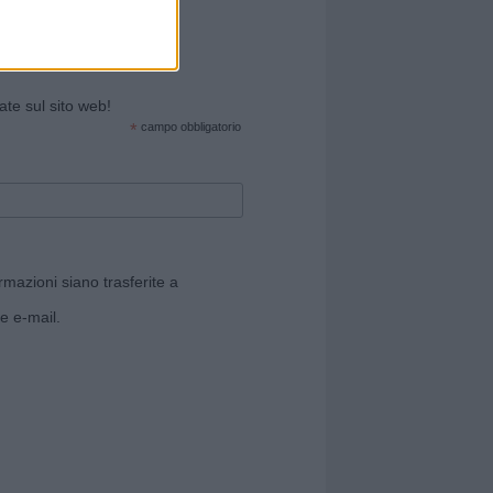
cate sul sito web!
*
campo obbligatorio
rmazioni siano trasferite a
e e-mail.