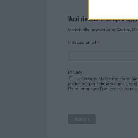
Vuoi rimanere sempre agg
Iscriviti alla newsletter di Gallura O
*
Indirizzo email
Privacy
Utilizziamo Mailchimp come piatt
Mailchimp per l'elaborazione.
Leggi 
Potrai annullare l'iscrizione in qual