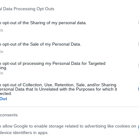
l Data Processing Opt Outs
o opt-out of the Sharing of my personal data.
do nella sezione
Login
dal menù del sito o
In
o opt-out of the Sale of my Personal Data.
In
ni Sardegna
Fedez
Tampone Fedez Ferragni
to opt-out of processing my Personal Data for Targeted
ing.
In
lazioni, i tuoi video e le tue foto
ro +39 345 356 7512
o opt-out of Collection, Use, Retention, Sale, and/or Sharing
ersonal Data that Is Unrelated with the Purposes for which it
lected.
Out
eale?
consents
gram di GalluraOggi.it
o allow Google to enable storage related to advertising like cookies on
evice identifiers in apps.