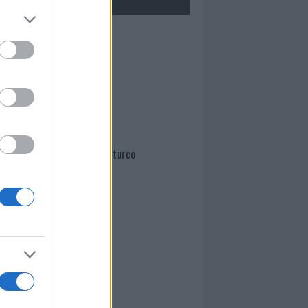
Mario Malu
Paolo Pinna
Martina Agostina Diturco
I nostri cari
I nostri cari