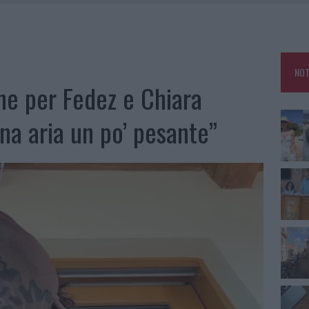
RO SPACCIO E DEGRADO: ESPLODE LA PROTESTA
SCEGLIERE LA SOLUZIONE IDEALE PER LA CASA E L’UFFICIO
GO DOLORE: STORIA E RINASCITA DELLA STRADA CHE SEGNÒ LA GALLURA
NOT
 BELLA ANCHE DAL VIVO: UN AMICO VIP SVELA COME FA
ne per Fedez e Chiara
na aria un po’ pesante”