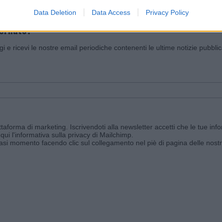
Data Deletion
Data Access
Privacy Policy
iornato?
ggi e ricevi le nostre email periodiche contenenti le ultime notizie pubbli
aforma di marketing. Iscrivendoti alla newsletter accetti che le tue info
qui l'informativa sulla privacy di Mailchimp
.
siasi momento facendo clic sul collegamento nel piè di pagina delle nostr