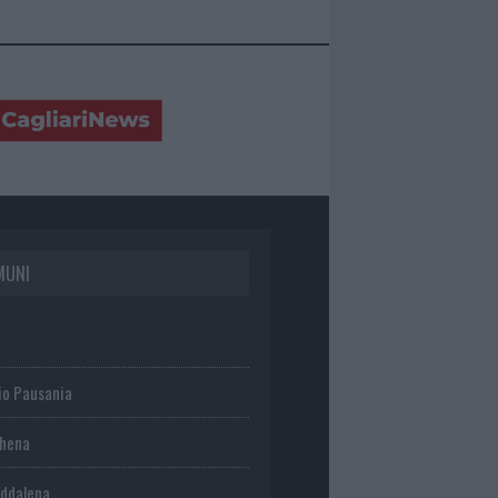
MUNI
io Pausania
chena
ddalena