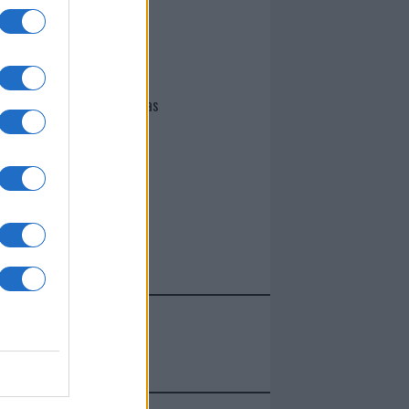
I nostri cari
Giovannimaria Cabras