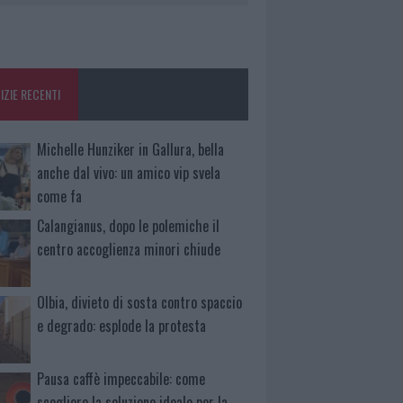
IZIE RECENTI
Michelle Hunziker in Gallura, bella
anche dal vivo: un amico vip svela
come fa
Calangianus, dopo le polemiche il
centro accoglienza minori chiude
Olbia, divieto di sosta contro spaccio
e degrado: esplode la protesta
Pausa caffè impeccabile: come
scegliere la soluzione ideale per la