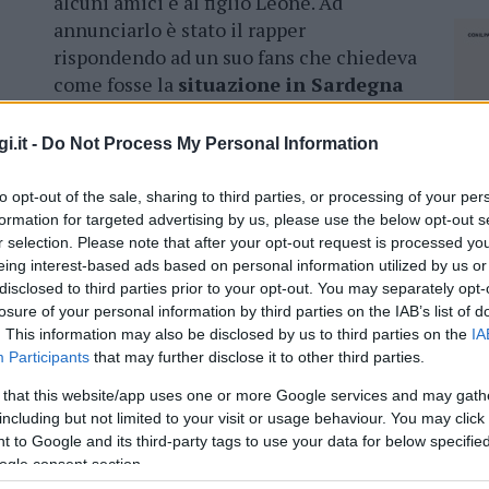
alcuni amici e al figlio Leone. Ad
annunciarlo è stato il rapper
rispondendo ad un suo fans che chiedeva
come fosse la
situazione in Sardegna
visto i molti articoli apparsi anche
sull stampa nazionale.
i.it -
Do Not Process My Personal Information
 pesante
“, ha commentato Fedez aggiungendo
to opt-out of the sale, sharing to third parties, or processing of your per
a
evitato di frequentare discoteche e luoghi
formation for targeted advertising by us, please use the below opt-out s
ione esplosa in questi giorni abbiamo deciso di
r selection. Please note that after your opt-out request is processed y
eing interest-based ads based on personal information utilized by us or
 e Leo compresi. Fortunatamente stiamo
disclosed to third parties prior to your opt-out. You may separately opt-
”, ha concluso Fedez.
losure of your personal information by third parties on the IAB’s list of
. This information may also be disclosed by us to third parties on the
IA
Participants
that may further disclose it to other third parties.
 that this website/app uses one or more Google services and may gath
azionali?
including but not limited to your visit or usage behaviour. You may click 
 to Google and its third-party tags to use your data for below specifi
ogle consent section.
 mese
cliccando
qui
NEC