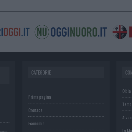
CATEGORIE
CO
Olbia
Prima pagina
Temp
Cronaca
Arza
Economia
La Ma
.com