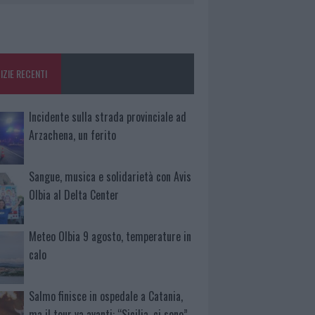
IZIE RECENTI
Incidente sulla strada provinciale ad
Arzachena, un ferito
Sangue, musica e solidarietà con Avis
Olbia al Delta Center
Meteo Olbia 9 agosto, temperature in
calo
Salmo finisce in ospedale a Catania,
ma il tour va avanti: “Sicilia, ci sono”