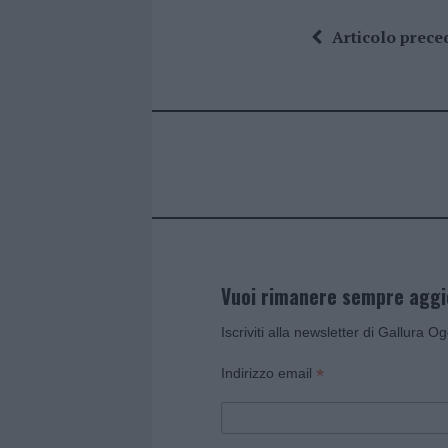
a
w
n
h
h
ce
it
te
at
a
Articolo prece
b
te
re
s
re
o
r
st
A
o
p
k
p
Vuoi rimanere sempre agg
Iscriviti alla newsletter di Gallura O
*
Indirizzo email