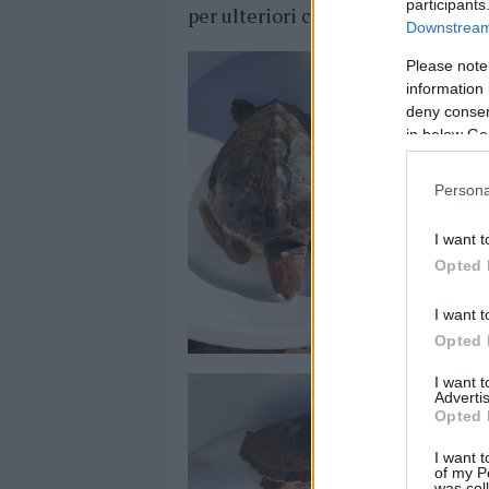
participants
per ulteriori controlli.
Downstream 
Please note
information 
deny consent
in below Go
Persona
I want t
Opted 
I want t
Opted 
I want 
Advertis
Opted 
I want t
of my P
was col