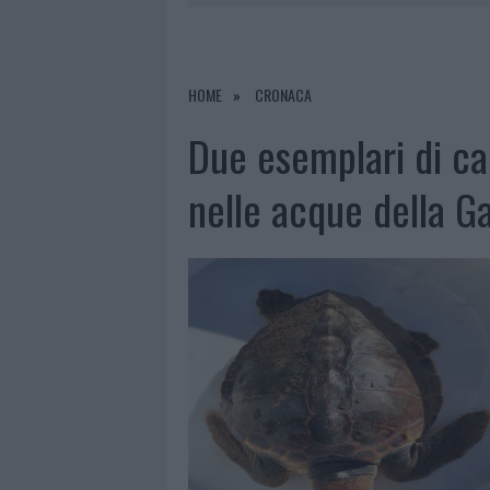
8 AGOSTO 2026
|
METEO OLBIA 9 AGOSTO, TEMPER
8 AGOSTO 2026
|
SALMO FINISCE IN OSPEDALE A CA
8 AGOSTO 2026
|
JOVANOTTI, GABRY PONTE E ALF
HOME
CRONACA
9 AGOSTO 2026
|
INCIDENTE SULLA STRADA PROVI
Due esemplari di ca
nelle acque della Ga