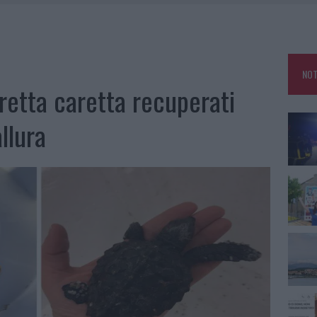
ATURE IN CALO
TANIA, MA IL TOUR VA AVANTI: “SICILIA, CI SONO”
A: OLBIA OMBELICO DEL MONDO PER UNA NOTTE
NOT
NCIALE AD ARZACHENA, UN FERITO
retta caretta recuperati
llura