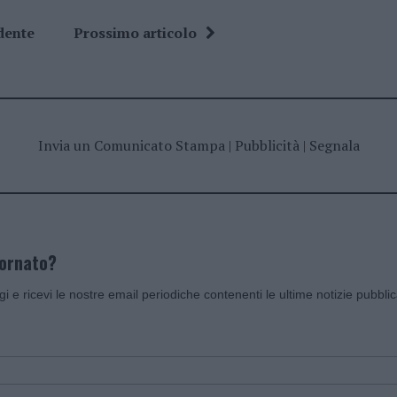
dente
Prossimo articolo
Invia un Comunicato Stampa
|
Pubblicità
|
Segnala
iornato?
ggi e ricevi le nostre email periodiche contenenti le ultime notizie pubbli