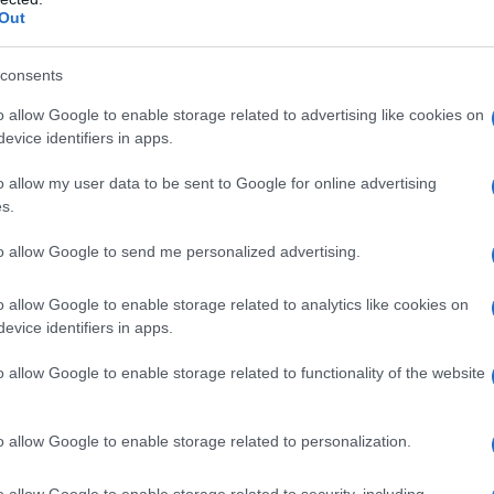
Out
consents
o allow Google to enable storage related to advertising like cookies on
evice identifiers in apps.
azionali?
o allow my user data to be sent to Google for online advertising
s.
 mese
cliccando
qui
to allow Google to send me personalized advertising.
o allow Google to enable storage related to analytics like cookies on
evice identifiers in apps.
do nella sezione
Login
dal menù del sito o
o allow Google to enable storage related to functionality of the website
o allow Google to enable storage related to personalization.
Caretta Caretta
Caretta Caretta Olbia
 Tartaruga Marina
Soccorso Tartaruga
o allow Google to enable storage related to security, including