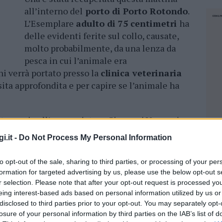
all’interno del
porto di Porto Rotondo
.
L’Esemplare
adulto di 75 centimetri
ha
delle evidenti ferite sul collo, causate,
molto probabilmente, da una lenza da
pesca in cui l’animale era
 verrà portato presso la
clinica veterinaria
sita approfondita e per capire se l’animale ha
ata grazie all’ormeggiatore Giovanni Varrucciu,
leri e al comandante della Guardia costiera di
i.it -
Do Not Process My Personal Information
ntonio Anselli che hanno contattato gli uffici
nno
prestato le prime attenzioni
to opt-out of the sale, sharing to third parties, or processing of your per
formation for targeted advertising by us, please use the below opt-out s
r selection. Please note that after your opt-out request is processed y
i caretta caretta, probabilmente solo tre mesi,
eing interest-based ads based on personal information utilized by us or
sulla spiaggia di Marinella. La
piccola sta
disclosed to third parties prior to your opt-out. You may separately opt-
losure of your personal information by third parties on the IAB’s list of
lo, partirà per la Clinica Veterinaria Duemari
NEC