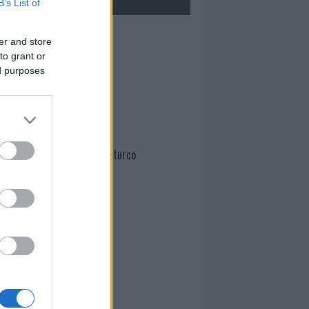
B’s List of
Mario Malu
er and store
to grant or
ed purposes
Paolo Pinna
Martina Agostina Diturco
I nostri cari
I nostri cari