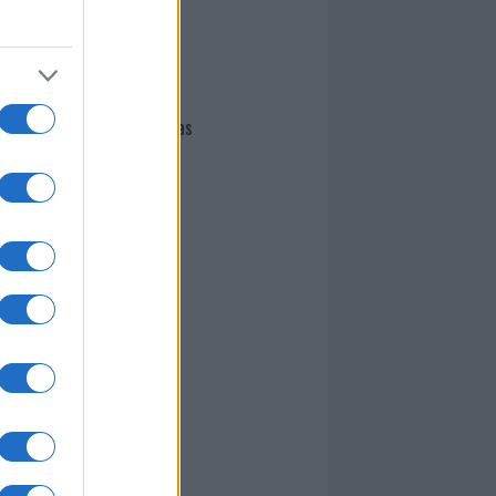
I nostri cari
Giovannimaria Cabras