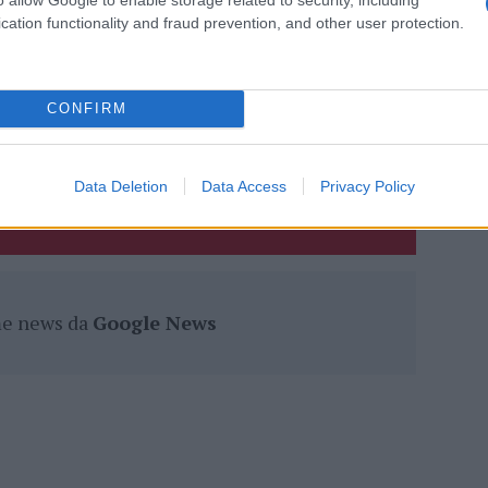
cation functionality and fraud prevention, and other user protection.
eale?
gram di GalluraOggi.it
CONFIRM
lazioni, i tuoi video e le tue foto
Data Deletion
Data Access
Privacy Policy
ro +39 345 356 7512
ime news da
Google News