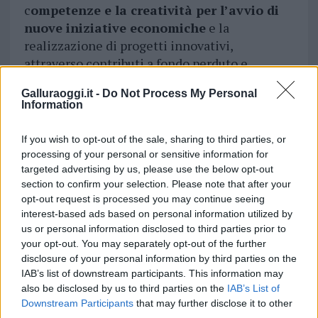
c
ompetenze e la creatività per l’avvio di
nuove iniziative economiche
e la
realizzazione di progetti innovativi,
attraverso contributi a fondo perduto e
finanziamenti agevolati, è la strada giusta per
Galluraoggi.it -
Do Not Process My Personal
una società più equa e inclusiva”.
Information
If you wish to opt-out of the sale, sharing to third parties, or
processing of your personal or sensitive information for
targeted advertising by us, please use the below opt-out
section to confirm your selection. Please note that after your
opt-out request is processed you may continue seeing
interest-based ads based on personal information utilized by
us or personal information disclosed to third parties prior to
your opt-out. You may separately opt-out of the further
disclosure of your personal information by third parties on the
IAB’s list of downstream participants. This information may
also be disclosed by us to third parties on the
IAB’s List of
Downstream Participants
that may further disclose it to other
third parties.