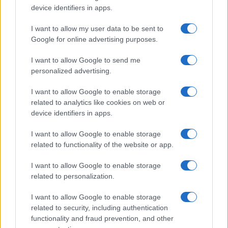
device identifiers in apps.
Puoi abbonarti a
soli € 1,10 al mese
I want to allow my user data to be sent to
cliccando
qui
Google for online advertising purposes.
Sei già abbonato?
I want to allow Google to send me
personalized advertising.
Puoi effettuare l'accesso andando nella
I want to allow Google to enable storage
sezione
Login
dal menù del sito o
related to analytics like cookies on web or
cliccando
qui
device identifiers in apps.
I want to allow Google to enable storage
related to functionality of the website or app.
TEMI:
Confartigianato Sardegna
Economia Sardegna
Imprese Femminili Sardegna
I want to allow Google to enable storage
related to personalization.
Imprese Sardegna
Notizie Sardegna
I want to allow Google to enable storage
Inviaci le tue segnalazioni,
related to security, including authentication
i tuoi video e le tue foto
functionality and fraud prevention, and other