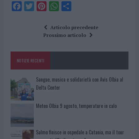
F
T
Pi
W
S
a
w
n
h
h
ce
it
te
at
a
Articolo precedente
b
te
re
s
re
Prossimo articolo
o
r
st
A
o
p
NOTIZIE RECENTI
k
p
Sangue, musica e solidarietà con Avis Olbia al
Delta Center
Meteo Olbia 9 agosto, temperature in calo
Salmo finisce in ospedale a Catania, ma il tour