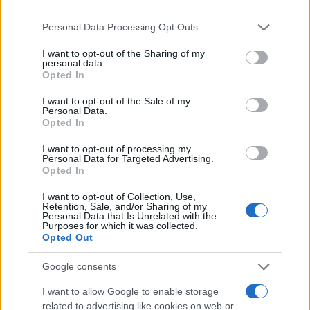
Please note that this website/app uses one or more Google
Personal Data Processing Opt Outs
services and may gather and store information including but
not limited to your visit or usage behaviour. You may click to
I want to opt-out of the Sharing of my
personal data.
grant or deny consent to Google and its third-party tags to
Opted In
use your data for below specified purposes in below Google
consent section.
I want to opt-out of the Sale of my
Personal Data.
Opted In
I want to opt-out of processing my
Personal Data for Targeted Advertising.
Opted In
I want to opt-out of Collection, Use,
Retention, Sale, and/or Sharing of my
Personal Data that Is Unrelated with the
Purposes for which it was collected.
Opted Out
Google consents
I want to allow Google to enable storage
Vuoi rimuovere le pubblicità nazionali?
related to advertising like cookies on web or