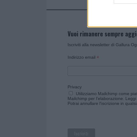
Vuoi rimanere sempre agg
Iscriviti alla newsletter di Gallura O
*
Indirizzo email
Privacy
Utilizziamo Mailchimp come piatt
Mailchimp per l'elaborazione.
Leggi 
Potrai annullare l'iscrizione in qual