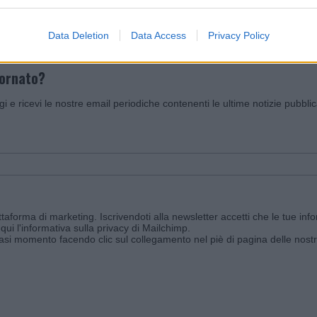
Data Deletion
Data Access
Privacy Policy
iornato?
ggi e ricevi le nostre email periodiche contenenti le ultime notizie pubbli
aforma di marketing. Iscrivendoti alla newsletter accetti che le tue info
qui l'informativa sulla privacy di Mailchimp
.
siasi momento facendo clic sul collegamento nel piè di pagina delle nostr