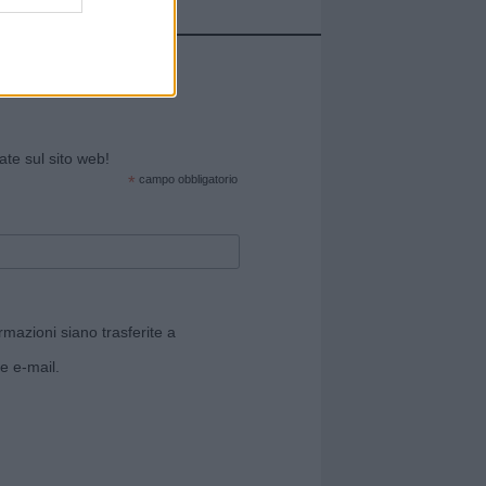
cate sul sito web!
*
campo obbligatorio
rmazioni siano trasferite a
e e-mail.