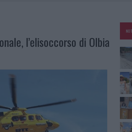
HE IL CENTRO ACCOGLIENZA MINORI CHIUDE
RO SPACCIO E DEGRADO: ESPLODE LA PROTESTA
SCEGLIERE LA SOLUZIONE IDEALE PER LA CASA E L’UFFICIO
NOT
KEND A OLBIA E IN GALLURA
onale, l’elisoccorso di Olbia