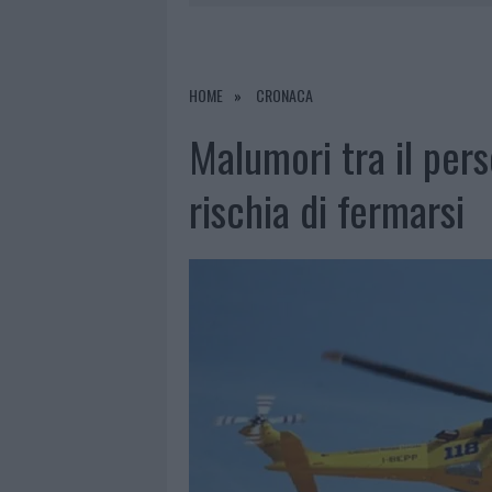
7 AGOSTO 2026
|
CALANGIANUS, DOPO LE POLEMIC
7 AGOSTO 2026
|
OLBIA, DIVIETO DI SOSTA CONT
7 AGOSTO 2026
|
PAUSA CAFFÈ IMPECCABILE: COME 
HOME
CRONACA
7 AGOSTO 2026
|
LE PREVISIONI METEO PER IL WEE
Malumori tra il pers
rischia di fermarsi