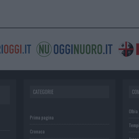
CATEGORIE
CO
Olbia
Prima pagina
Temp
Cronaca
Arza