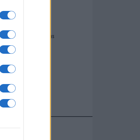
I nostri cari
Giovannimaria Cabras