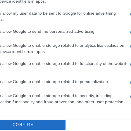
evice identifiers in apps.
o allow my user data to be sent to Google for online advertising
s.
ime news da
Google News
to allow Google to send me personalized advertising.
o allow Google to enable storage related to analytics like cookies on
evice identifiers in apps.
o allow Google to enable storage related to functionality of the website
o allow Google to enable storage related to personalization.
dente
Prossimo articolo
o allow Google to enable storage related to security, including
cation functionality and fraud prevention, and other user protection.
Invia un Comunicato Stampa
|
Pubblicità
|
Segnala
CONFIRM