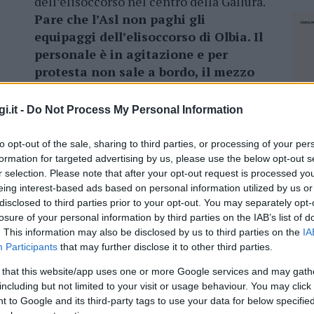
dell’elisoccorso nel centro della Gallura.
Pare che l’Asl non paghi gli
equipaggi dell’elisoccorso di Olbia. Il
personale è in agitazione e per
protesta non sale a bordo, il mezzo
non decolla.
La notizia riportata
io di elisoccorso costoso e disorganizzato e a
i.it -
Do Not Process My Personal Information
gionali si cerca di risparmiare sugli stipendi
to opt-out of the sale, sharing to third parties, or processing of your per
formation for targeted advertising by us, please use the below opt-out s
ia confidano che l’assessore Arru si
r selection. Please note that after your opt-out request is processed y
eing interest-based ads based on personal information utilized by us or
ondo accordi gli stipendi
l’equipaggio
disclosed to third parties prior to your opt-out. You may separately opt-
che il servizio possa ritornare attivo anche in
losure of your personal information by third parties on the IAB’s list of
. This information may also be disclosed by us to third parties on the
IA
Participants
that may further disclose it to other third parties.
 that this website/app uses one or more Google services and may gath
including but not limited to your visit or usage behaviour. You may click 
azionali?
 to Google and its third-party tags to use your data for below specifi
NEC