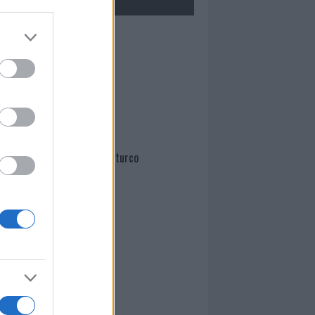
Mario Malu
Paolo Pinna
Martina Agostina Diturco
I nostri cari
I nostri cari