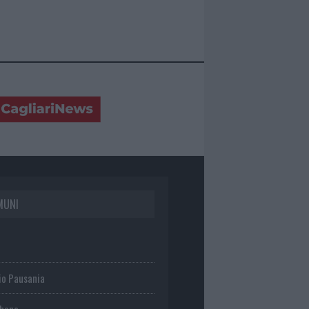
MUNI
io Pausania
chena