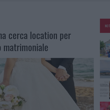
TANIA, MA IL TOUR VA AVANTI: “SICILIA, CI SONO”
A: OLBIA OMBELICO DEL MONDO PER UNA NOTTE
, LA VICESINDACO: “ORGOGLIO E DISCREZIONE PER VISITA PRIVATA”
NOT
CON AVIS OLBIA AL DELTA CENTER
a cerca location per
mo matrimoniale