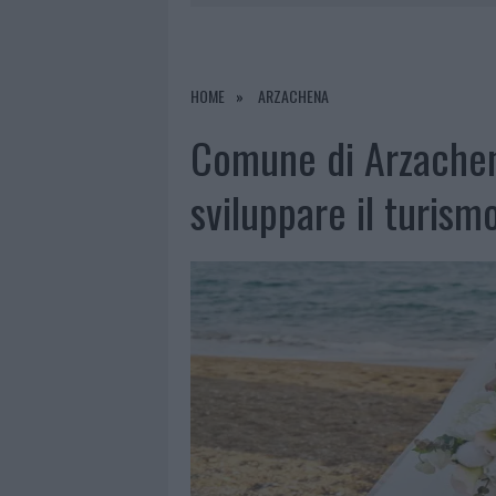
8 AGOSTO 2026
|
SALMO FINISCE IN OSPEDALE A CA
8 AGOSTO 2026
|
JOVANOTTI, GABRY PONTE E ALF
8 AGOSTO 2026
|
GIORGIA MELONI A LA MADDALENA
HOME
ARZACHENA
8 AGOSTO 2026
|
SANGUE, MUSICA E SOLIDARIETÀ 
Comune di Arzachen
sviluppare il turis