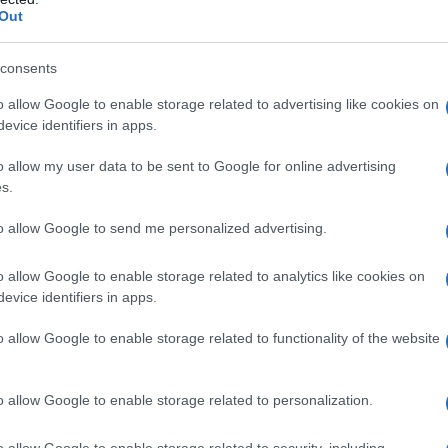
Out
consents
rzachena
Turismo Matrimoniale
o allow Google to enable storage related to advertising like cookies on
evice identifiers in apps.
lazioni, i tuoi video e le tue foto
o allow my user data to be sent to Google for online advertising
ro +39 345 356 7512
s.
to allow Google to send me personalized advertising.
eale?
o allow Google to enable storage related to analytics like cookies on
gram di GalluraOggi.it
evice identifiers in apps.
o allow Google to enable storage related to functionality of the website
o allow Google to enable storage related to personalization.
ime news da
Google News
o allow Google to enable storage related to security, including