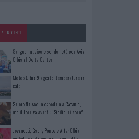
IZIE RECENTI
Sangue, musica e solidarietà con Avis
Olbia al Delta Center
Meteo Olbia 9 agosto, temperature in
calo
Salmo finisce in ospedale a Catania,
ma il tour va avanti: “Sicilia, ci sono”
Jovanotti, Gabry Ponte e Alfa: Olbia
ombelico del mondo per una notte