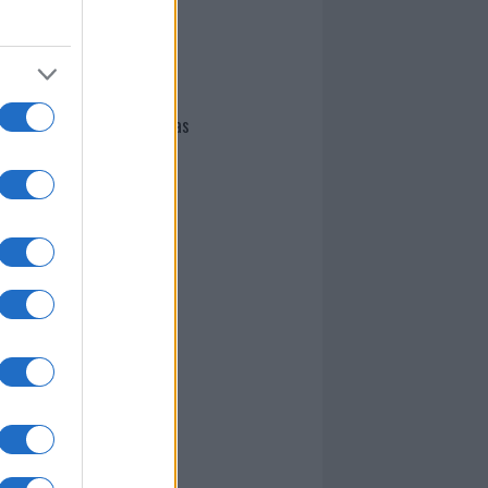
I nostri cari
Giovannimaria Cabras