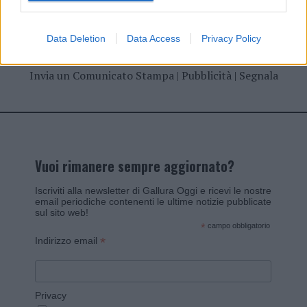
Data Deletion
Data Access
Privacy Policy
Invia un Comunicato Stampa
|
Pubblicità
|
Segnala
Vuoi rimanere sempre aggiornato?
Iscriviti alla newsletter di Gallura Oggi e ricevi le nostre
email periodiche contenenti le ultime notizie pubblicate
sul sito web!
*
campo obbligatorio
*
Indirizzo email
Privacy