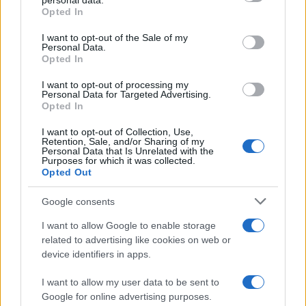
amate dell’estate 2026
personal data.
grant or deny consent to Google and its third-party tags to
Opted In
use your data for below specified purposes in below Google
consent section.
I want to opt-out of the Sale of my
Personal Data.
Opted In
I want to opt-out of processing my
Personal Data for Targeted Advertising.
Opted In
I want to opt-out of Collection, Use,
Retention, Sale, and/or Sharing of my
Personal Data that Is Unrelated with the
Purposes for which it was collected.
Opted Out
NECROLOGIE
Google consents
Mario Malu
I want to allow Google to enable storage
related to advertising like cookies on web or
device identifiers in apps.
Paolo Pinna
I want to allow my user data to be sent to
Google for online advertising purposes.