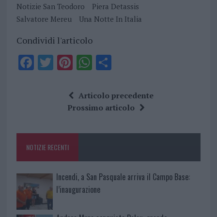
Notizie San Teodoro
Piera Detassis
Salvatore Mereu
Una Notte In Italia
Condividi l'articolo
F
T
Pi
W
S
a
w
n
h
h
ce
it
te
at
a
Articolo precedente
b
te
re
s
re
Prossimo articolo
o
r
st
A
o
p
NOTIZIE RECENTI
k
p
Incendi, a San Pasquale arriva il Campo Base:
l’inaugurazione