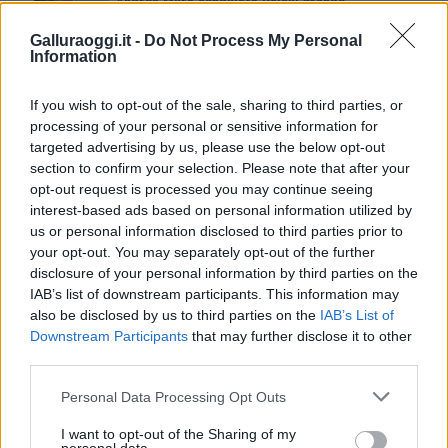
Andrea Mura conquista Palau: grande
partecipazione per il suo racconto
Galluraoggi.it -
Do Not Process My Personal
Information
Calangianus, allarme sul centro accoglienza
If you wish to opt-out of the sale, sharing to third parties, or
minori, Albieri: “Episodi gravissimi”
processing of your personal or sensitive information for
targeted advertising by us, please use the below opt-out
Gallura, finti clienti svuotano le suite: furto da
section to confirm your selection. Please note that after your
opt-out request is processed you may continue seeing
50mila nel resort
interest-based ads based on personal information utilized by
us or personal information disclosed to third parties prior to
your opt-out. You may separately opt-out of the further
Meteo Olbia 7 agosto, sole e caldo tornano
disclosure of your personal information by third parties on the
protagonisti
IAB’s list of downstream participants. This information may
also be disclosed by us to third parties on the
IAB’s List of
Downstream Participants
that may further disclose it to other
Test tunnel Olbia: rampe chiuse ancora fino a
third parties.
fine agosto
Please note that this website/app uses one or more Google
Personal Data Processing Opt Outs
services and may gather and store information including but
Aggius conquista la classifica delle mete più
not limited to your visit or usage behaviour. You may click to
I want to opt-out of the Sharing of my