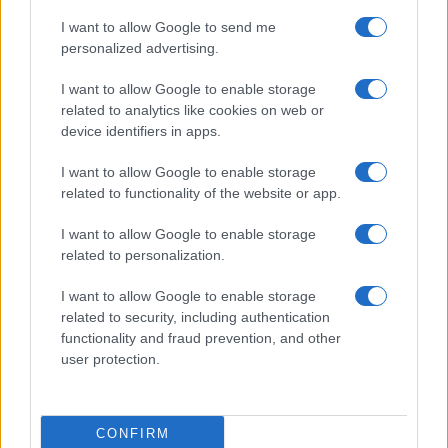
I want to allow Google to send me
Martina Agostina Diturco
personalized advertising.
I want to allow Google to enable storage
related to analytics like cookies on web or
I nostri cari
device identifiers in apps.
I want to allow Google to enable storage
related to functionality of the website or app.
I nostri cari
I want to allow Google to enable storage
related to personalization.
I nostri cari
I want to allow Google to enable storage
related to security, including authentication
functionality and fraud prevention, and other
user protection.
Giovannimaria Cabras
CONFIRM