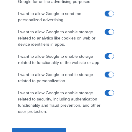
Google for online advertising purposes.
Incidente a Baia Sardinia, scontro tra auto e
moto: un ferito
I want to allow Google to send me
personalized advertising.
I want to allow Google to enable storage
related to analytics like cookies on web or
device identifiers in apps.
I want to allow Google to enable storage
related to functionality of the website or app.
I want to allow Google to enable storage
related to personalization.
NECROLOGIE
I want to allow Google to enable storage
related to security, including authentication
Mario Malu
functionality and fraud prevention, and other
user protection.
Paolo Pinna