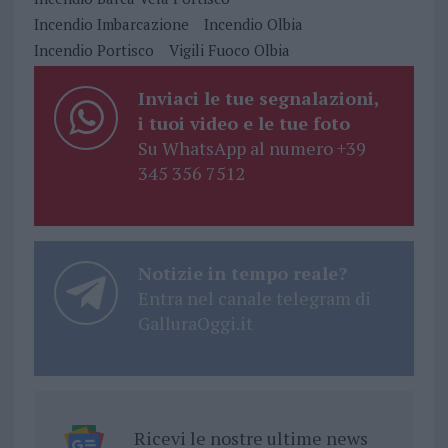
Incendio Imbarcazione
Incendio Olbia
Incendio Portisco
Vigili Fuoco Olbia
Inviaci le tue segnalazioni,
i tuoi video e le tue foto
Su WhatsApp al numero +39
345 356 7512
Notizie in tempo reale?
Entra nel canale telegram di
GalluraOggi.it
Ricevi le nostre ultime news