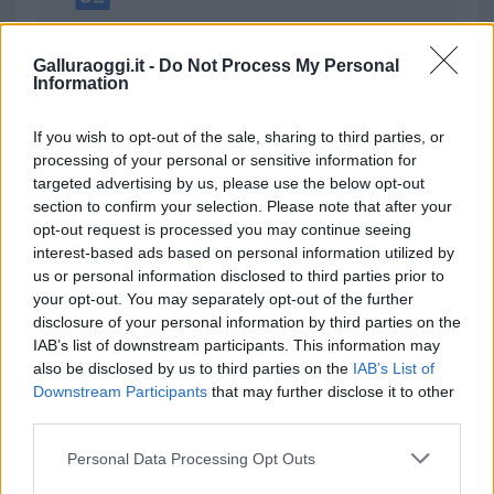
da
Google News
Galluraoggi.it -
Do Not Process My Personal
Information
Condividi l'articolo
If you wish to opt-out of the sale, sharing to third parties, or
processing of your personal or sensitive information for
F
T
Pi
W
S
targeted advertising by us, please use the below opt-out
a
w
n
h
h
section to confirm your selection. Please note that after your
opt-out request is processed you may continue seeing
ce
it
te
at
a
interest-based ads based on personal information utilized by
Articolo precedente
b
te
re
s
re
us or personal information disclosed to third parties prior to
Prossimo articolo
your opt-out. You may separately opt-out of the further
o
r
st
A
disclosure of your personal information by third parties on the
IAB’s list of downstream participants. This information may
o
p
also be disclosed by us to third parties on the
IAB’s List of
NOTIZIE RECENTI
k
p
Downstream Participants
that may further disclose it to other
third parties.
Salvini al concerto per De Andrè, la nipote: “Mio
Please note that this website/app uses one or more Google
Personal Data Processing Opt Outs
nonno gli avrebbe chiesto che cazzo ci faceva”
services and may gather and store information including but