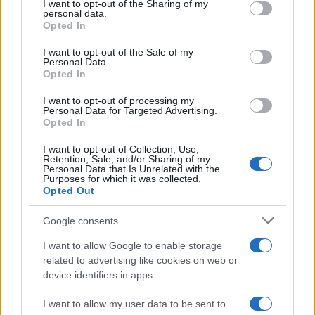
not limited to your visit or usage behaviour. You may click to
I want to opt-out of the Sharing of my
personal data.
grant or deny consent to Google and its third-party tags to
Stop ai cantieri privati a Olbia, nuove regole
Opted In
use your data for below specified purposes in below Google
anche a San Pantaleo
consent section.
I want to opt-out of the Sale of my
Personal Data.
Opted In
Rapina a Porto Rotondo, due uomini fermati dai
I want to opt-out of processing my
carabinieri
Personal Data for Targeted Advertising.
Opted In
Auto prende fuoco sulla strada statale 125 a
I want to opt-out of Collection, Use,
Retention, Sale, and/or Sharing of my
Olbia, cosa è successo
Personal Data that Is Unrelated with the
Purposes for which it was collected.
Opted Out
Incidente sulla 125 a Olbia, due auto coinvolte:
Google consents
danni ingenti
I want to allow Google to enable storage
related to advertising like cookies on web or
Auto finisce contro un muretto, un ferito ad
device identifiers in apps.
Arzachena
I want to allow my user data to be sent to