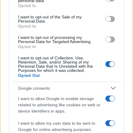
personal data.
minori, Albieri: “Episodi gravissimi”
grant or deny consent to Google and its third-party tags to
Opted In
use your data for below specified purposes in below Google
consent section.
I want to opt-out of the Sale of my
Personal Data.
Opted In
I want to opt-out of processing my
Personal Data for Targeted Advertising.
Opted In
I want to opt-out of Collection, Use,
Retention, Sale, and/or Sharing of my
Personal Data that Is Unrelated with the
Purposes for which it was collected.
Opted Out
NECROLOGIE
Google consents
Mario Malu
I want to allow Google to enable storage
related to advertising like cookies on web or
device identifiers in apps.
Paolo Pinna
I want to allow my user data to be sent to
Google for online advertising purposes.