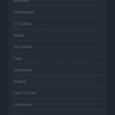
Arzachena
La Maddalena
S. T. Gallura
Budoni
San Teodoro
Palau
Calangianus
Buddusò
Loiri P. S. Paolo
Golfo Aranci