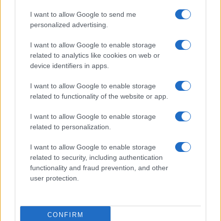
I want to allow Google to send me
Martina Agostina Diturco
personalized advertising.
I want to allow Google to enable storage
related to analytics like cookies on web or
I nostri cari
device identifiers in apps.
I want to allow Google to enable storage
related to functionality of the website or app.
I nostri cari
I want to allow Google to enable storage
related to personalization.
I nostri cari
I want to allow Google to enable storage
related to security, including authentication
functionality and fraud prevention, and other
user protection.
Giovannimaria Cabras
CONFIRM