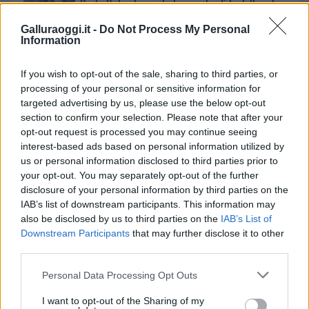
Porto Rotondo ospita la grande sfida della vela
nell’estate 2026
Galluraoggi.it -
Do Not Process My Personal
Information
Controlli all’aeroporto di Olbia, sequestrati
If you wish to opt-out of the sale, sharing to third parties, or
caviale e sabbia rubata
processing of your personal or sensitive information for
targeted advertising by us, please use the below opt-out
section to confirm your selection. Please note that after your
Migliori cliniche di estetica medicale avanzata
opt-out request is processed you may continue seeing
in Europa: classifica dei 5 centri di riferimento
interest-based ads based on personal information utilized by
pe…
us or personal information disclosed to third parties prior to
your opt-out. You may separately opt-out of the further
Incendi, a San Pasquale arriva il Campo Base:
disclosure of your personal information by third parties on the
l’inaugurazione
IAB’s list of downstream participants. This information may
also be disclosed by us to third parties on the
IAB’s List of
Downstream Participants
that may further disclose it to other
Andrea Mura conquista Palau: grande
third parties.
partecipazione per il suo racconto
Please note that this website/app uses one or more Google
Personal Data Processing Opt Outs
services and may gather and store information including but
Calangianus, allarme sul centro accoglienza
not limited to your visit or usage behaviour. You may click to
I want to opt-out of the Sharing of my