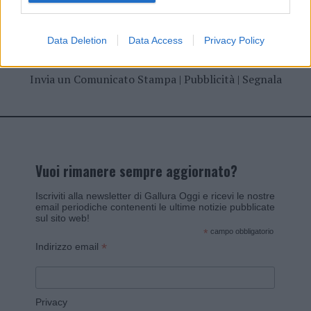
Data Deletion
Data Access
Privacy Policy
Invia un Comunicato Stampa
|
Pubblicità
|
Segnala
Vuoi rimanere sempre aggiornato?
Iscriviti alla newsletter di Gallura Oggi e ricevi le nostre
email periodiche contenenti le ultime notizie pubblicate
sul sito web!
*
campo obbligatorio
*
Indirizzo email
Privacy