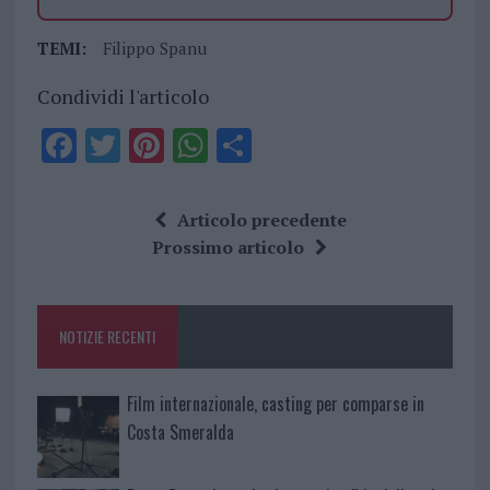
TEMI:
Filippo Spanu
Condividi l'articolo
F
T
Pi
W
S
a
w
n
h
h
ce
it
te
at
a
Articolo precedente
b
te
re
s
re
Prossimo articolo
o
r
st
A
o
p
NOTIZIE RECENTI
k
p
Film internazionale, casting per comparse in
Costa Smeralda