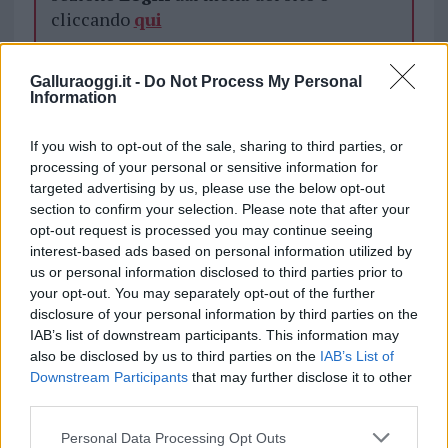
cliccando
qui
Galluraoggi.it -
Do Not Process My Personal
TEMI:
Air Italy
Marco Bardini
Information
Notizie in tempo reale?
If you wish to opt-out of the sale, sharing to third parties, or
Entra nel canale telegram di
processing of your personal or sensitive information for
targeted advertising by us, please use the below opt-out
GalluraOggi.it
section to confirm your selection. Please note that after your
opt-out request is processed you may continue seeing
interest-based ads based on personal information utilized by
us or personal information disclosed to third parties prior to
Inviaci le tue segnalazioni,
your opt-out. You may separately opt-out of the further
i tuoi video e le tue foto
disclosure of your personal information by third parties on the
IAB’s list of downstream participants. This information may
Su WhatsApp al numero +39
also be disclosed by us to third parties on the
IAB’s List of
345 356 7512
Downstream Participants
that may further disclose it to other
third parties.
Please note that this website/app uses one or more Google
Personal Data Processing Opt Outs