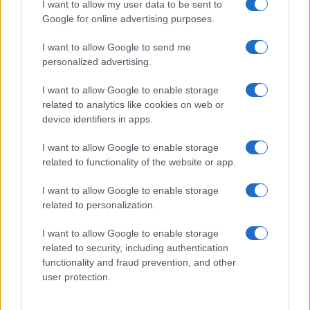
I want to allow my user data to be sent to
Google for online advertising purposes.
I want to allow Google to send me
A fuoco un deposito con bombole, intervento dei
personalized advertising.
vigili del fuoco a Rudalza
I want to allow Google to enable storage
related to analytics like cookies on web or
Ristorante distrutto dalle fiamme a La
device identifiers in apps.
Maddalena, incendio a Monti d’à rena
I want to allow Google to enable storage
related to functionality of the website or app.
Le previsioni meteo per il weekend a Olbia e in
I want to allow Google to enable storage
Gallura
related to personalization.
Michelle Hunziker in Gallura, bella anche dal
I want to allow Google to enable storage
related to security, including authentication
vivo: un amico vip svela come fa
functionality and fraud prevention, and other
user protection.
Calangianus, dopo le polemiche il centro