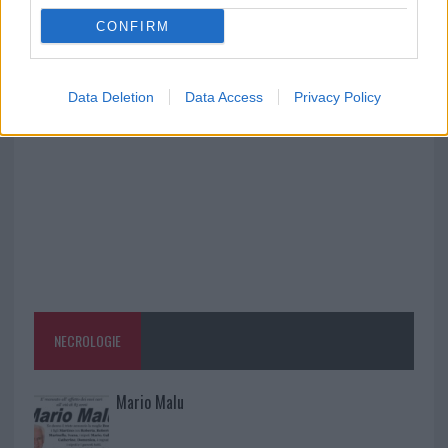
accoglienza minori chiude
CONFIRM
Olbia, divieto di sosta contro spaccio e degrado:
esplode la protesta
Data Deletion
Data Access
Privacy Policy
NECROLOGIE
Mario Malu