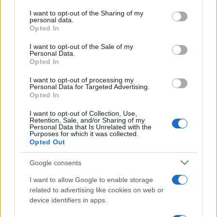
services and may gather and store information including but
not limited to your visit or usage behaviour. You may click to
I want to opt-out of the Sharing of my
Ricevi le nostre ultime news
personal data.
grant or deny consent to Google and its third-party tags to
Opted In
use your data for below specified purposes in below Google
da
Google News
consent section.
I want to opt-out of the Sale of my
Personal Data.
Opted In
Condividi l'articolo
I want to opt-out of processing my
Personal Data for Targeted Advertising.
Opted In
F
T
Pi
W
S
a
w
n
h
h
I want to opt-out of Collection, Use,
Retention, Sale, and/or Sharing of my
ce
it
te
at
a
Personal Data that Is Unrelated with the
Articolo precedente
Purposes for which it was collected.
Opted Out
b
te
re
s
re
Prossimo articolo
o
r
st
A
Google consents
o
p
I want to allow Google to enable storage
NOTIZIE RECENTI
k
p
related to advertising like cookies on web or
device identifiers in apps.
Incendio nella notte a Olbia, a fuoco due furgoni