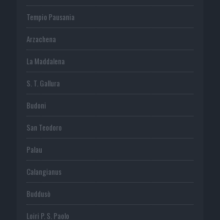
Tempio Pausania
Arzachena
La Maddalena
S. T. Gallura
Budoni
San Teodoro
Palau
Calangianus
Buddusò
Loiri P. S. Paolo