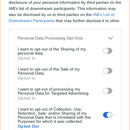
Salmo finisce in ospedale a Catania, ma il tour
disclosure of your personal information by third parties on the
va avanti: “Sicilia, ci sono”
IAB’s list of downstream participants. This information may
also be disclosed by us to third parties on the
IAB’s List of
Downstream Participants
that may further disclose it to other
Jovanotti, Gabry Ponte e Alfa: Olbia ombelico del
third parties.
mondo per una notte
Please note that this website/app uses one or more Google
Personal Data Processing Opt Outs
services and may gather and store information including but
not limited to your visit or usage behaviour. You may click to
I want to opt-out of the Sharing of my
Giorgia Meloni a La Maddalena, la vicesindaco:
personal data.
grant or deny consent to Google and its third-party tags to
“Orgoglio e discrezione per visita privata̶…
Opted In
use your data for below specified purposes in below Google
consent section.
I want to opt-out of the Sale of my
Personal Data.
Incendio nella notte a Olbia, a fuoco due furgoni
Opted In
I want to opt-out of processing my
Personal Data for Targeted Advertising.
Opted In
A fuoco un deposito con bombole, intervento dei
vigili del fuoco a Rudalza
I want to opt-out of Collection, Use,
Retention, Sale, and/or Sharing of my
Personal Data that Is Unrelated with the
Purposes for which it was collected.
Opted Out