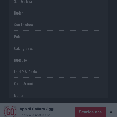
S. T. Gallura
Budoni
San Teodoro
Palau
Calangianus
Buddusò
Loiri P. S. Paolo
Golfo Aranci
Monti
Telti
App di Gallura Oggi
×
Scarica ora
Scarica la nostra app