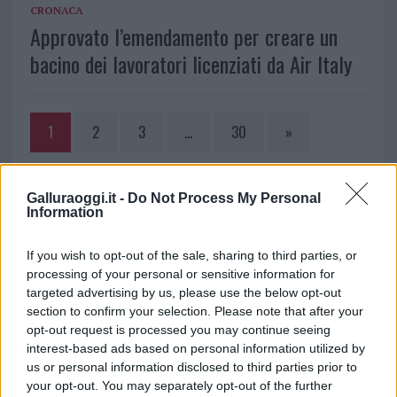
CRONACA
Approvato l’emendamento per creare un
bacino dei lavoratori licenziati da Air Italy
1
2
3
…
30
»
NOTIZIE RECENTI
Galluraoggi.it -
Do Not Process My Personal
Information
Sangue, musica e solidarietà con Avis Olbia al
If you wish to opt-out of the sale, sharing to third parties, or
Delta Center
processing of your personal or sensitive information for
targeted advertising by us, please use the below opt-out
section to confirm your selection. Please note that after your
Meteo Olbia 9 agosto, temperature in calo
opt-out request is processed you may continue seeing
interest-based ads based on personal information utilized by
us or personal information disclosed to third parties prior to
your opt-out. You may separately opt-out of the further