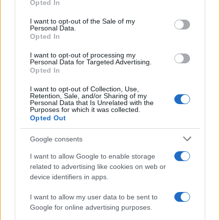
partecipazione per il suo racconto
Opted In
use your data for below specified purposes in below Google
consent section.
I want to opt-out of the Sale of my
Personal Data.
Calangianus, allarme sul centro accoglienza
Opted In
minori, Albieri: “Episodi gravissimi”
I want to opt-out of processing my
Personal Data for Targeted Advertising.
Opted In
Gallura, finti clienti svuotano le suite: furto da
50mila nel resort
I want to opt-out of Collection, Use,
Retention, Sale, and/or Sharing of my
Personal Data that Is Unrelated with the
Purposes for which it was collected.
Meteo Olbia 7 agosto, sole e caldo tornano
Opted Out
protagonisti
Google consents
Test tunnel Olbia: rampe chiuse ancora fino a
I want to allow Google to enable storage
fine agosto
related to advertising like cookies on web or
device identifiers in apps.
Aggius conquista la classifica delle mete più
I want to allow my user data to be sent to
Google for online advertising purposes.
amate dell’estate 2026