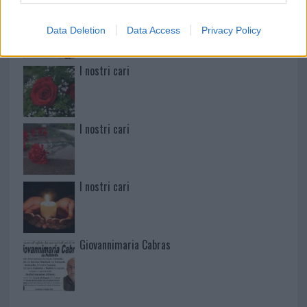
Martina Agostina Diturco
Data Deletion
Data Access
Privacy Policy
I nostri cari
I nostri cari
I nostri cari
Giovannimaria Cabras