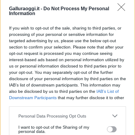
Notizie Porto Cervo
Galluraoggi.it -
Do Not Process My Personal
Information
Condividi l'articolo
F
T
Pi
W
S
If you wish to opt-out of the sale, sharing to third parties, or
processing of your personal or sensitive information for
a
w
n
h
h
targeted advertising by us, please use the below opt-out
ce
it
te
at
a
section to confirm your selection. Please note that after your
Articolo precedente
opt-out request is processed you may continue seeing
b
te
re
s
re
Prossimo articolo
interest-based ads based on personal information utilized by
us or personal information disclosed to third parties prior to
o
r
st
A
your opt-out. You may separately opt-out of the further
o
p
disclosure of your personal information by third parties on the
NOTIZIE RECENTI
IAB’s list of downstream participants. This information may
k
p
also be disclosed by us to third parties on the
IAB’s List of
Downstream Participants
that may further disclose it to other
Incendi, a San Pasquale arriva il Campo Base:
third parties.
l’inaugurazione
Please note that this website/app uses one or more Google
Personal Data Processing Opt Outs
services and may gather and store information including but
Andrea Mura conquista Palau: grande
not limited to your visit or usage behaviour. You may click to
I want to opt-out of the Sharing of my
personal data.
grant or deny consent to Google and its third-party tags to