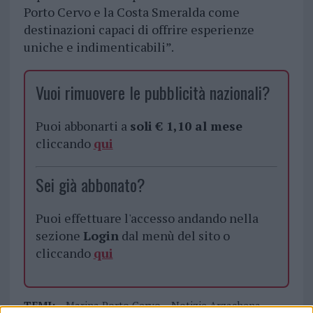
Porto Cervo e la Costa Smeralda come
destinazioni capaci di offrire esperienze
uniche e indimenticabili”.
Vuoi rimuovere le pubblicità nazionali?
Puoi abbonarti a
soli € 1,10 al mese
cliccando
qui
Sei già abbonato?
Puoi effettuare l'accesso andando nella
sezione
Login
dal menù del sito o
cliccando
qui
TEMI:
Marina Porto Cervo
Notizie Arzachena