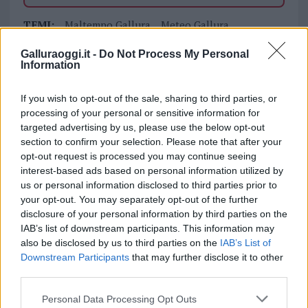
TEMI:
Maltempo Gallura
Meteo Gallura
Meteo Olbia
Notizie Olbia
Piogge Gallura
Galluraoggi.it -
Do Not Process My Personal
Protezione Civile Sardegna
Information
Inviaci le tue segnalazioni,
If you wish to opt-out of the sale, sharing to third parties, or
i tuoi video e le tue foto
processing of your personal or sensitive information for
Su WhatsApp al numero +39
targeted advertising by us, please use the below opt-out
section to confirm your selection. Please note that after your
345 356 7512
opt-out request is processed you may continue seeing
interest-based ads based on personal information utilized by
us or personal information disclosed to third parties prior to
your opt-out. You may separately opt-out of the further
Notizie in tempo reale?
disclosure of your personal information by third parties on the
IAB’s list of downstream participants. This information may
Entra nel canale telegram di
also be disclosed by us to third parties on the
IAB’s List of
GalluraOggi.it
Downstream Participants
that may further disclose it to other
third parties.
Please note that this website/app uses one or more Google
Personal Data Processing Opt Outs