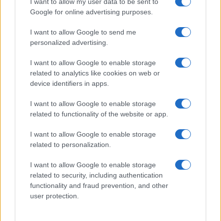
I want to allow my user data to be sent to
Maddalena, incendio a Monti d’à rena
Google for online advertising purposes.
I want to allow Google to send me
Le previsioni meteo per il weekend a Olbia e in
personalized advertising.
Gallura
I want to allow Google to enable storage
related to analytics like cookies on web or
Michelle Hunziker in Gallura, bella anche dal
device identifiers in apps.
vivo: un amico vip svela come fa
I want to allow Google to enable storage
related to functionality of the website or app.
Calangianus, dopo le polemiche il centro
accoglienza minori chiude
I want to allow Google to enable storage
related to personalization.
Olbia, divieto di sosta contro spaccio e degrado:
I want to allow Google to enable storage
esplode la protesta
related to security, including authentication
functionality and fraud prevention, and other
user protection.
Pausa caffè impeccabile: come scegliere la
soluzione ideale per la casa e l’ufficio