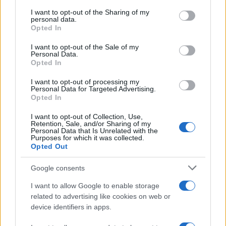
services and may gather and store information including but
not limited to your visit or usage behaviour. You may click to
I want to opt-out of the Sharing of my
Ricevi le nostre ultime news
personal data.
grant or deny consent to Google and its third-party tags to
Opted In
use your data for below specified purposes in below Google
da
Google News
consent section.
I want to opt-out of the Sale of my
Personal Data.
Opted In
Condividi l'articolo
I want to opt-out of processing my
Personal Data for Targeted Advertising.
F
T
Pi
W
S
Opted In
a
w
n
h
h
I want to opt-out of Collection, Use,
Retention, Sale, and/or Sharing of my
ce
it
te
at
a
Personal Data that Is Unrelated with the
Articolo precedente
Purposes for which it was collected.
b
te
re
s
re
Opted Out
Prossimo articolo
o
r
st
A
Google consents
o
p
I want to allow Google to enable storage
NOTIZIE RECENTI
k
p
related to advertising like cookies on web or
device identifiers in apps.
Ristorante distrutto dalle fiamme a La