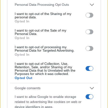
Puoi effettuare l'accesso andando nella
Please note that this website/app uses one or more Google
Personal Data Processing Opt Outs
sezione
Login
dal menù del sito o
services and may gather and store information including but
cliccando
qui
not limited to your visit or usage behaviour. You may click to
I want to opt-out of the Sharing of my
personal data.
grant or deny consent to Google and its third-party tags to
Opted In
use your data for below specified purposes in below Google
consent section.
TEMI:
Campagna Vaccini Olbia
Vaccini Olbia
I want to opt-out of the Sale of my
Personal Data.
Vaccini Over 80 Olbia
Opted In
I want to opt-out of processing my
Inviaci le tue segnalazioni,
Personal Data for Targeted Advertising.
i tuoi video e le tue foto
Opted In
Su WhatsApp al numero +39
I want to opt-out of Collection, Use,
345 356 7512
Retention, Sale, and/or Sharing of my
Personal Data that Is Unrelated with the
Purposes for which it was collected.
Opted Out
Google consents
Notizie in tempo reale?
Entra nel canale telegram di
I want to allow Google to enable storage
related to advertising like cookies on web or
GalluraOggi.it
device identifiers in apps.