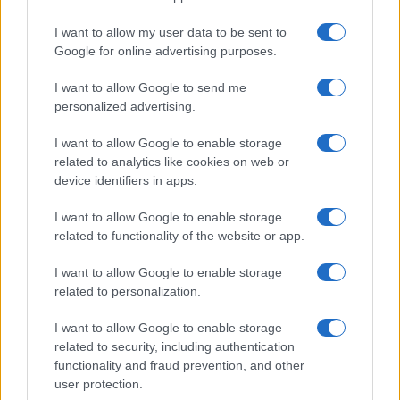
I want to allow my user data to be sent to
Google for online advertising purposes.
Ricevi le nostre ultime news
I want to allow Google to send me
personalized advertising.
da
Google News
I want to allow Google to enable storage
related to analytics like cookies on web or
device identifiers in apps.
Condividi l'articolo
I want to allow Google to enable storage
F
T
Pi
W
S
related to functionality of the website or app.
a
w
n
h
h
I want to allow Google to enable storage
ce
it
te
at
a
related to personalization.
Articolo precedente
b
te
re
s
re
Prossimo articolo
I want to allow Google to enable storage
o
r
st
A
related to security, including authentication
functionality and fraud prevention, and other
o
p
user protection.
NOTIZIE RECENTI