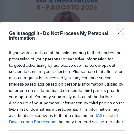
Galluraoggi.it -
Do Not Process My Personal
Information
If you wish to opt-out of the sale, sharing to third parties, or
processing of your personal or sensitive information for
targeted advertising by us, please use the below opt-out
section to confirm your selection. Please note that after your
opt-out request is processed you may continue seeing
Vuoi rimuovere le pubblicità nazionali?
interest-based ads based on personal information utilized by
us or personal information disclosed to third parties prior to
Puoi abbonarti a
soli € 1,10 al mese
your opt-out. You may separately opt-out of the further
cliccando
qui
disclosure of your personal information by third parties on the
IAB’s list of downstream participants. This information may
also be disclosed by us to third parties on the
IAB’s List of
Sei già abbonato?
Downstream Participants
that may further disclose it to other
third parties.