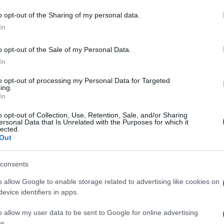
o opt-out of the Sharing of my personal data.
In
do nella sezione
Login
dal menù del sito o
o opt-out of the Sale of my Personal Data.
In
to opt-out of processing my Personal Data for Targeted
ing.
In
o opt-out of Collection, Use, Retention, Sale, and/or Sharing
ersonal Data that Is Unrelated with the Purposes for which it
lected.
Out
consents
dente
Prossimo articolo
o allow Google to enable storage related to advertising like cookies on
evice identifiers in apps.
o allow my user data to be sent to Google for online advertising
s.