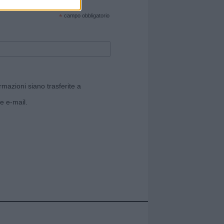
cate sul sito web!
*
campo obbligatorio
rmazioni siano trasferite a
e e-mail.