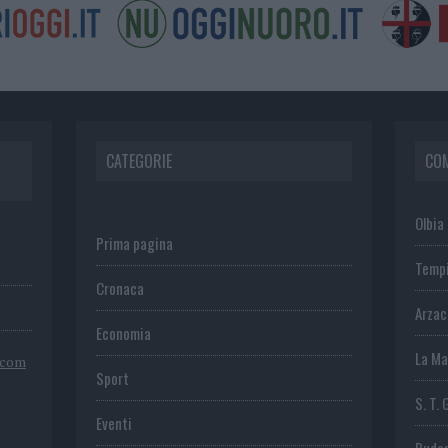
CATEGORIE
CO
Olbia
Prima pagina
Temp
Cronaca
Arza
Economia
La Ma
.com
Sport
S. T. 
Eventi