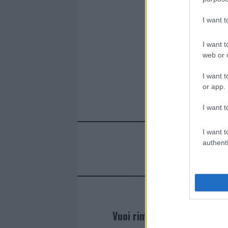
k
p
I want 
I want t
web or d
I want t
or app.
I want t
I want t
authenti
Vuoi rimanere sempre agg