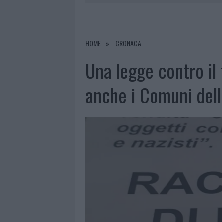
6 AGOSTO 2026
|
INCENDI, A SAN PASQUALE ARRIV
6 AGOSTO 2026
|
ANDREA MURA CONQUISTA PALAU
6 AGOSTO 2026
|
CALANGIANUS, ALLARME SUL CENT
HOME
CRONACA
6 AGOSTO 2026
|
GALLURA, FINTI CLIENTI SVUOTA
Una legge contro il
anche i Comuni dell