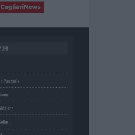
MUNI
io Pausania
chena
ddalena
Gallura