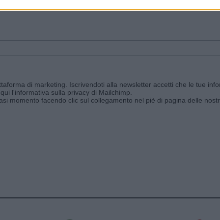
ggi e ricevi le nostre email periodiche contenenti le ultime notizie pubbli
aforma di marketing. Iscrivendoti alla newsletter accetti che le tue info
qui l'informativa sulla privacy di Mailchimp
.
siasi momento facendo clic sul collegamento nel piè di pagina delle nostr