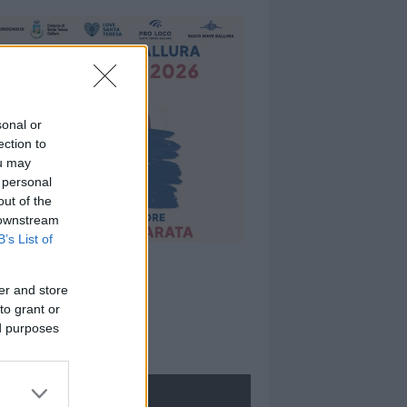
sonal or
ection to
ou may
 personal
out of the
 downstream
B’s List of
er and store
to grant or
ed purposes
ROLOGIE