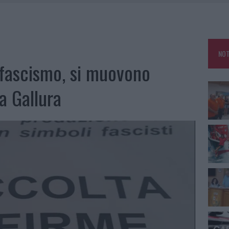
A IL CAMPO BASE: L’INAUGURAZIONE
: GRANDE PARTECIPAZIONE PER IL SUO RACCONTO
RO ACCOGLIENZA MINORI, ALBIERI: “EPISODI GRAVISSIMI”
NOT
NO LE SUITE: FURTO DA 50MILA NEL RESORT
 fascismo, si muovono
a Gallura