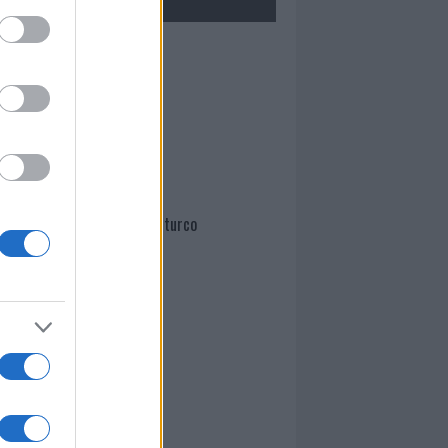
Mario Malu
Paolo Pinna
Martina Agostina Diturco
I nostri cari
I nostri cari