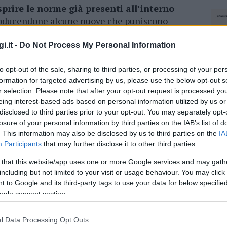
prire le norme già presenti all’interno
roducendone alcune nuove che puniscono
ui social media. L’iniziativa popolare è
antifascista, istituita dal Comune di Stazzema
i.it -
Do Not Process My Personal Information
i 60mila persone.
to opt-out of the sale, sharing to third parties, or processing of your per
tamente compilando il modulo on-line sul sito
formation for targeted advertising by us, please use the below opt-out s
r selection. Please note that after your opt-out request is processed y
recandosi nei luoghi di raccolta firme. Ad
eing interest-based ads based on personal information utilized by us or
al 31 marzo nel municipio nei giorni
lunedi,
disclosed to third parties prior to your opt-out. You may separately opt-
0.30
, la mattina o il pomeriggio nelle giornate
losure of your personal information by third parties on the IAB’s list of
0/17.30
e
giovedi 11/13.30
. A Calangianus è
. This information may also be disclosed by us to third parties on the
IA
al
lunedi al venerdì fino al 30 marzo dalle
Participants
that may further disclose it to other third parties.
 that this website/app uses one or more Google services and may gath
including but not limited to your visit or usage behaviour. You may click 
 to Google and its third-party tags to use your data for below specifi
azionali?
ogle consent section.
 mese
cliccando
qui
l Data Processing Opt Outs
NEC