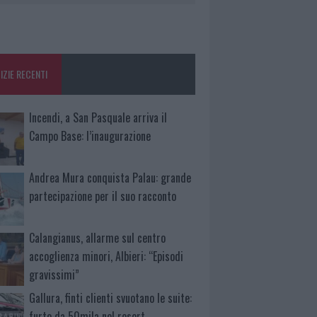
IZIE RECENTI
Incendi, a San Pasquale arriva il
Campo Base: l’inaugurazione
Andrea Mura conquista Palau: grande
partecipazione per il suo racconto
Calangianus, allarme sul centro
accoglienza minori, Albieri: “Episodi
gravissimi”
Gallura, finti clienti svuotano le suite:
furto da 50mila nel resort