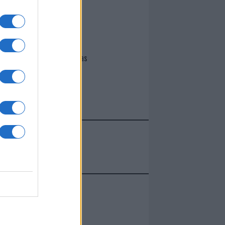
I nostri cari
Giovannimaria Cabras