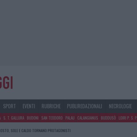
SPORT
EVENTI
RUBRICHE
PUBLIREDAZIONALI
NECROLOGIE
A
S. T. GALLURA
BUDONI
SAN TEODORO
PALAU
CALANGIANUS
BUDDUSÒ
LOIRI P. S. 
GOSTO, SOLE E CALDO TORNANO PROTAGONISTI