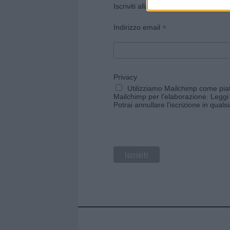
Iscriviti alla newsletter di Gallura O
*
Indirizzo email
Privacy
Utilizziamo Mailchimp come piatt
Mailchimp per l'elaborazione.
Leggi 
Potrai annullare l'iscrizione in qual