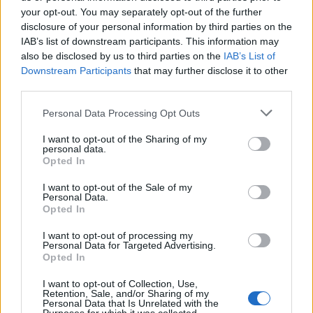
your opt-out. You may separately opt-out of the further
disclosure of your personal information by third parties on the
IAB’s list of downstream participants. This information may
A fuoco un deposito con bombole, intervento dei
also be disclosed by us to third parties on the
IAB’s List of
vigili del fuoco a Rudalza
Downstream Participants
that may further disclose it to other
third parties.
Ristorante distrutto dalle fiamme a La
Please note that this website/app uses one or more Google
Personal Data Processing Opt Outs
Maddalena, incendio a Monti d’à rena
services and may gather and store information including but
not limited to your visit or usage behaviour. You may click to
I want to opt-out of the Sharing of my
personal data.
grant or deny consent to Google and its third-party tags to
Le previsioni meteo per il weekend a Olbia e in
Opted In
use your data for below specified purposes in below Google
Gallura
consent section.
I want to opt-out of the Sale of my
Personal Data.
Opted In
Michelle Hunziker in Gallura, bella anche dal
I want to opt-out of processing my
vivo: un amico vip svela come fa
Personal Data for Targeted Advertising.
Opted In
Calangianus, dopo le polemiche il centro
I want to opt-out of Collection, Use,
Retention, Sale, and/or Sharing of my
accoglienza minori chiude
Personal Data that Is Unrelated with the