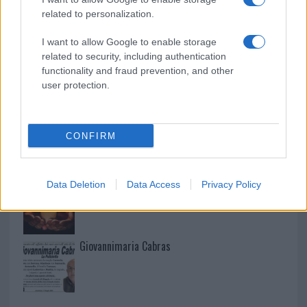
Martina Agostina Diturco
related to personalization.
I want to allow Google to enable storage
related to security, including authentication
I nostri cari
functionality and fraud prevention, and other
user protection.
I nostri cari
CONFIRM
Data Deletion
Data Access
Privacy Policy
I nostri cari
Giovannimaria Cabras