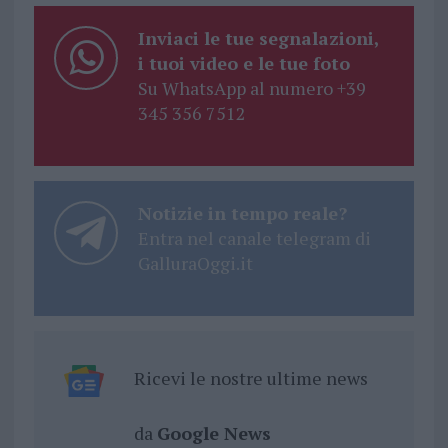
Inviaci le tue segnalazioni,
i tuoi video e le tue foto
Su WhatsApp al numero +39
345 356 7512
Notizie in tempo reale?
Entra nel canale telegram di
GalluraOggi.it
Ricevi le nostre ultime news
da
Google News