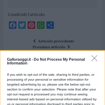
Condividi l'articolo
F
T
Pi
W
S
a
w
n
h
h
ce
it
te
at
a
Articolo precedente
b
te
re
s
re
Prossimo articolo
o
r
st
A
Galluraoggi.it -
Do Not Process My Personal
o
p
Information
NOTIZIE RECENTI
k
p
If you wish to opt-out of the sale, sharing to third parties, or
Giorgia Meloni a La Maddalena, la vicesindaco:
processing of your personal or sensitive information for
targeted advertising by us, please use the below opt-out
“Orgoglio e discrezione per visita privata̶…
section to confirm your selection. Please note that after your
opt-out request is processed you may continue seeing
interest-based ads based on personal information utilized by
Incendio nella notte a Olbia, a fuoco due furgoni
us or personal information disclosed to third parties prior to