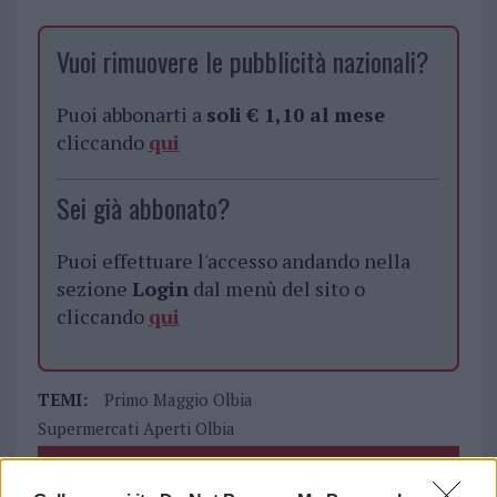
Vuoi rimuovere le pubblicità nazionali?
Puoi abbonarti a
soli € 1,10 al mese
cliccando
qui
Sei già abbonato?
Puoi effettuare l'accesso andando nella
sezione
Login
dal menù del sito o
cliccando
qui
TEMI:
Primo Maggio Olbia
Supermercati Aperti Olbia
Inviaci le tue segnalazioni,