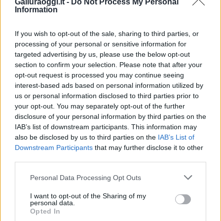
Galluraoggi.it -
Do Not Process My Personal
i tuoi video e le tue foto
Information
Su WhatsApp al numero +39
345 356 7512
If you wish to opt-out of the sale, sharing to third parties, or
processing of your personal or sensitive information for
targeted advertising by us, please use the below opt-out
section to confirm your selection. Please note that after your
opt-out request is processed you may continue seeing
Notizie in tempo reale?
interest-based ads based on personal information utilized by
Entra nel canale telegram di
us or personal information disclosed to third parties prior to
GalluraOggi.it
your opt-out. You may separately opt-out of the further
disclosure of your personal information by third parties on the
IAB’s list of downstream participants. This information may
also be disclosed by us to third parties on the
IAB’s List of
Downstream Participants
that may further disclose it to other
third parties.
Ricevi le nostre ultime news
Please note that this website/app uses one or more Google
Personal Data Processing Opt Outs
services and may gather and store information including but
da
Google News
not limited to your visit or usage behaviour. You may click to
I want to opt-out of the Sharing of my
personal data.
grant or deny consent to Google and its third-party tags to
Opted In
use your data for below specified purposes in below Google