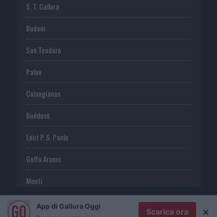
S. T. Gallura
Budoni
San Teodoro
Palau
Calangianus
Buddusò
Loiri P. S. Paolo
Golfo Aranci
Monti
Telti
App di Gallura Oggi
×
Scarica ora