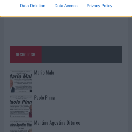
Data Deletion
Data Access
Privacy Policy
NECROLOGIE
Mario Malu
Paolo Pinna
Martina Agostina Diturco