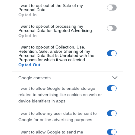
Condividi l'articolo
consent section.
I want to opt-out of the Sale of my
Personal Data.
F
T
Pi
W
S
Opted In
a
w
n
h
h
I want to opt-out of processing my
Personal Data for Targeted Advertising.
ce
it
te
at
a
Opted In
Articolo precedente
b
te
re
s
re
Prossimo articolo
I want to opt-out of Collection, Use,
o
r
st
A
Retention, Sale, and/or Sharing of my
Personal Data that Is Unrelated with the
Purposes for which it was collected.
o
p
Opted Out
NOTIZIE RECENTI
k
p
Google consents
Controlli rafforzati in Costa Smeralda, 20
I want to allow Google to enable storage
arresti e 135 denunce
related to advertising like cookies on web or
device identifiers in apps.
Tre milioni di euro dalla Provincia Gallura per
I want to allow my user data to be sent to
Google for online advertising purposes.
nuove aule nelle scuole di Olbia
I want to allow Google to send me