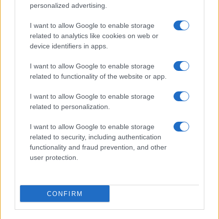
Incidente sulla provinciale 125, paura tra Olbia e
personalized advertising.
Arzachena
I want to allow Google to enable storage
related to analytics like cookies on web or
Incidente sulla strada provinciale ad Arzachena,
device identifiers in apps.
un ferito
I want to allow Google to enable storage
related to functionality of the website or app.
Sangue, musica e solidarietà con Avis Olbia al
I want to allow Google to enable storage
Delta Center
related to personalization.
I want to allow Google to enable storage
Meteo Olbia 9 agosto, temperature in calo
related to security, including authentication
functionality and fraud prevention, and other
user protection.
Salmo finisce in ospedale a Catania, ma il tour
va avanti: “Sicilia, ci sono”
CONFIRM