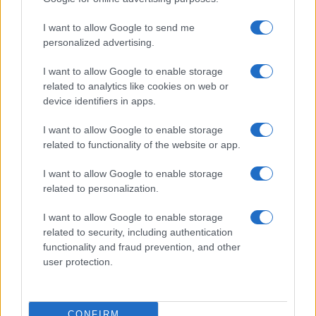
I want to allow Google to send me
personalized advertising.
I want to allow Google to enable storage
related to analytics like cookies on web or
Invia un Comunicato Stampa
|
Pubblicità
|
Segnala
device identifiers in apps.
I want to allow Google to enable storage
related to functionality of the website or app.
I want to allow Google to enable storage
Vuoi rimanere sempre aggiornato?
related to personalization.
Iscriviti alla newsletter di Gallura Oggi e ricevi le nostre
I want to allow Google to enable storage
email periodiche contenenti le ultime notizie pubblicate
related to security, including authentication
sul sito web!
functionality and fraud prevention, and other
*
campo obbligatorio
user protection.
*
Indirizzo email
CONFIRM