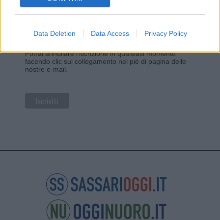
Privacy
Utilizziamo Mailchimp come piattaforma di
marketing. Iscrivendoti alla newsletter accetti che le
tue informazioni siano trasferite a Mailchimp per
Data Deletion
Data Access
Privacy Policy
l'elaborazione.
Leggi qui l'informativa sulla privacy
di Mailchimp
.
Potrai annullare l'iscrizione in qualsiasi momento
facendo clic sul collegamento nel piè di pagina delle
nostre e-mail.