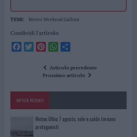
TEMI:
Meteo Weekend Gallura
Condividi l'articolo
F
T
Pi
W
S
a
w
n
h
h
ce
it
te
at
a
Articolo precedente
b
te
re
s
re
Prossimo articolo
o
r
st
A
o
p
NOTIZIE RECENTI
k
p
Meteo Olbia 7 agosto, sole e caldo tornano
protagonisti