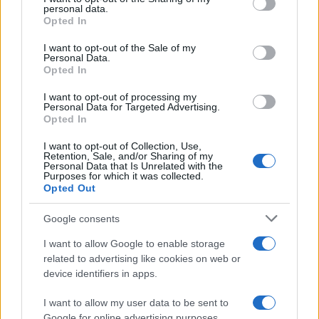
personal data.
grant or deny consent to Google and its third-party tags to
Opted In
use your data for below specified purposes in below Google
consent section.
Martina Agostina Diturco
I want to opt-out of the Sale of my
Personal Data.
Opted In
I want to opt-out of processing my
I nostri cari
Personal Data for Targeted Advertising.
Opted In
I want to opt-out of Collection, Use,
Retention, Sale, and/or Sharing of my
I nostri cari
Personal Data that Is Unrelated with the
Purposes for which it was collected.
Opted Out
Google consents
I nostri cari
I want to allow Google to enable storage
related to advertising like cookies on web or
device identifiers in apps.
Giovannimaria Cabras
I want to allow my user data to be sent to
Google for online advertising purposes.