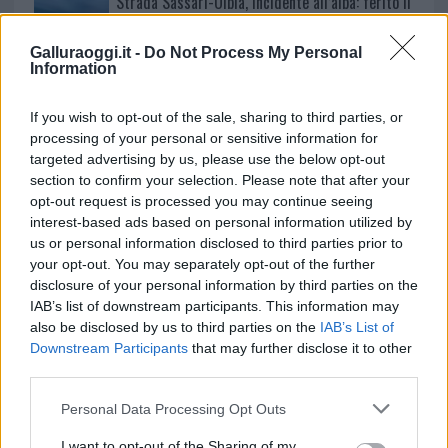
Strada Sassari-Olbia, incidente all’alba: ferito il
conducente
Galluraoggi.it -
Do Not Process My Personal
Information
If you wish to opt-out of the sale, sharing to third parties, or
processing of your personal or sensitive information for
targeted advertising by us, please use the below opt-out
section to confirm your selection. Please note that after your
opt-out request is processed you may continue seeing
interest-based ads based on personal information utilized by
us or personal information disclosed to third parties prior to
your opt-out. You may separately opt-out of the further
NECROLOGIE
disclosure of your personal information by third parties on the
IAB’s list of downstream participants. This information may
also be disclosed by us to third parties on the
IAB’s List of
Mario Malu
Downstream Participants
that may further disclose it to other
third parties.
Please note that this website/app uses one or more Google
Personal Data Processing Opt Outs
services and may gather and store information including but
Paolo Pinna
not limited to your visit or usage behaviour. You may click to
I want to opt-out of the Sharing of my